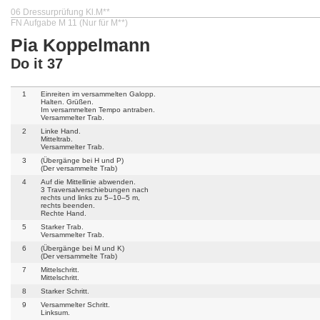
06 Dressurprüfung Kl.M**
FN Aufgabe M 11 (Nur für M**)
Pia Koppelmann
Do it 37
1
Einreiten im versammelten Galopp.
Halten. Grüßen.
Im versammelten Tempo antraben.
Versammelter Trab.
2
Linke Hand.
Mitteltrab.
Versammelter Trab.
3
(Übergänge bei H und P)
(Der versammelte Trab)
4
Auf die Mittellinie abwenden.
3 Traversalverschiebungen nach
rechts und links zu 5–10–5 m,
rechts beenden.
Rechte Hand.
5
Starker Trab.
Versammelter Trab.
6
(Übergänge bei M und K)
(Der versammelte Trab)
7
Mittelschritt.
Mittelschritt.
8
Starker Schritt.
9
Versammelter Schritt.
Linksum.