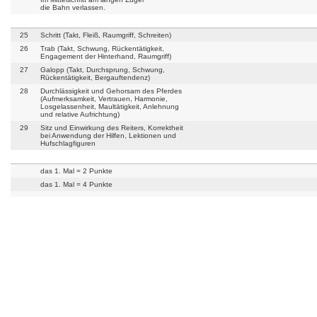
die Bahn verlassen.
25
Schritt (Takt, Fleiß, Raumgriff, Schreiten)
26
Trab (Takt, Schwung, Rückentätigkeit,
Engagement der Hinterhand, Raumgriff)
27
Galopp (Takt, Durchsprung, Schwung,
Rückentätigkeit, Bergauftendenz)
28
Durchlässigkeit und Gehorsam des Pferdes
(Aufmerksamkeit, Vertrauen, Harmonie,
Losgelassenheit, Maultätigkeit, Anlehnung
und relative Aufrichtung)
29
Sitz und Einwirkung des Reiters, Korrektheit
bei Anwendung der Hilfen, Lektionen und
Hufschlagfiguren
das 1. Mal = 2 Punkte
das 1. Mal = 4 Punkte