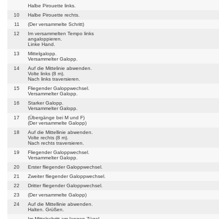
Halbe Pirouette links.
10
Halbe Pirouette rechts.
11
(Der versammelte Schritt)
12
Im versammelten Tempo links
angaloppieren.
Linke Hand.
13
Mittelgalopp.
Versammelter Galopp.
14
Auf die Mittelinie abwenden.
Volte links (8 m).
Nach links traversieren.
15
Fliegender Galoppwechsel.
Versammelter Galopp.
16
Starker Galopp.
Versammelter Galopp.
17
(Übergänge bei M und F)
(Der versammelte Galopp)
18
Auf die Mittellinie abwenden.
Volte rechts (8 m).
Nach rechts traversieren.
19
Fliegender Galoppwechsel.
Versammelter Galopp.
20
Erster fliegender Galoppwechsel.
21
Zweiter fliegender Galoppwechsel.
22
Dritter fliegender Galoppwechsel.
23
(Der versammelte Galopp)
24
Auf die Mittellinie abwenden.
Halten. Grüßen.
Im Mittelschritt am langen Zügel