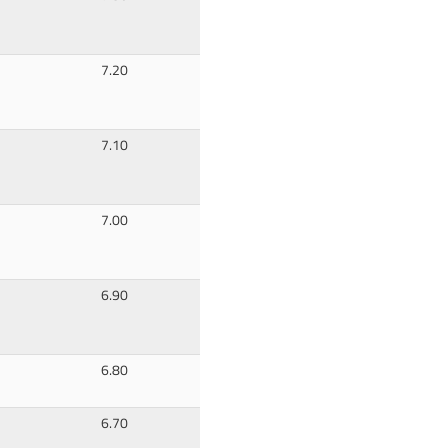
7.20
7.10
7.00
6.90
6.80
6.70