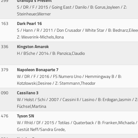
299
Grandpa´s Present
S / DR / F / 2015 / Going East / Danilo
/ B: Gorus,Joyleen / Z:
Steinheuer,Werner
163
Dark Pearl 16
S / Hann / R / 2011 / Don Crusador / White Star
/ B: Bednarz,Eilee
Z: Weverink-Michels,Ilona
336
Kingston Amarok
H / BSche / 2014
/ B: Panzica,Claudio
379
Napoleon Bonaparte 7
W / DR / F / 2016 / FS Numero Uno / Hemmingway B
/ B:
Kotzlowski,Desiree / Z: Stemmann,Theodor
090
Cassilano 3
W / Holst / Schi / 2007 / Cassini II / Lasino
/ B: Erdogan,Jasmin / Z
Füchsel,Martina
476
Tyson SN
W / Rhld / Df / 2015 / Totilas / Quaterback
/ B: Franken,Michaela / 
Gestüt Neff/Sandra Grede,