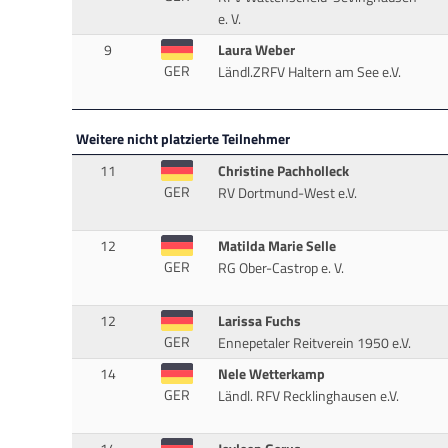
e. V.
9
Laura Weber
GER
Ländl.ZRFV Haltern am See e.V.
Weitere nicht platzierte Teilnehmer
11
Christine Pachholleck
GER
RV Dortmund-West e.V.
12
Matilda Marie Selle
GER
RG Ober-Castrop e. V.
12
Larissa Fuchs
GER
Ennepetaler Reitverein 1950 e.V.
14
Nele Wetterkamp
GER
Ländl. RFV Recklinghausen e.V.