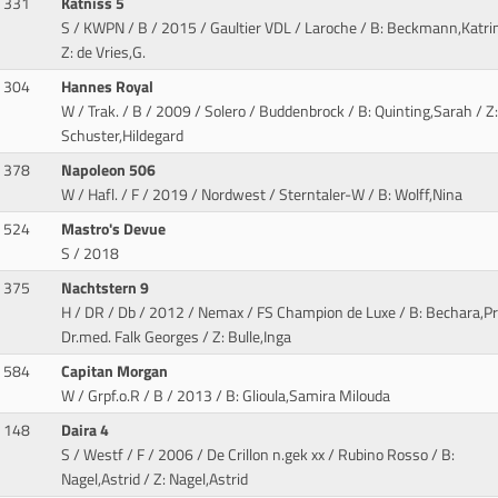
331
Katniss 5
S / KWPN / B / 2015 / Gaultier VDL / Laroche
/ B: Beckmann,Katrin
Z: de Vries,G.
304
Hannes Royal
W / Trak. / B / 2009 / Solero / Buddenbrock
/ B: Quinting,Sarah / Z:
Schuster,Hildegard
378
Napoleon 506
W / Hafl. / F / 2019 / Nordwest / Sterntaler-W
/ B: Wolff,Nina
524
Mastro's Devue
S / 2018
375
Nachtstern 9
H / DR / Db / 2012 / Nemax / FS Champion de Luxe
/ B: Bechara,Pr
Dr.med. Falk Georges / Z: Bulle,Inga
584
Capitan Morgan
W / Grpf.o.R / B / 2013
/ B: Glioula,Samira Milouda
148
Daira 4
S / Westf / F / 2006 / De Crillon n.gek xx / Rubino Rosso
/ B:
Nagel,Astrid / Z: Nagel,Astrid