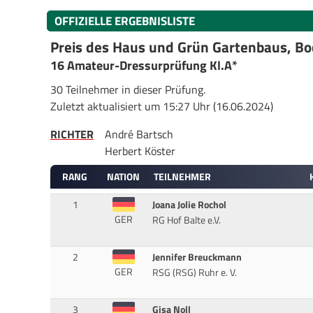
OFFIZIELLE ERGEBNISLISTE
Preis des Haus und Grün Gartenbaus, B
16 Amateur-Dressurprüfung Kl.A*
30 Teilnehmer in dieser Prüfung.
Zuletzt aktualisiert um 15:27 Uhr (16.06.2024)
RICHTER
André Bartsch
Herbert Köster
RANG
NATION
TEILNEHMER
1
Joana Jolie Rochol
GER
RG Hof Balte e.V.
2
Jennifer Breuckmann
GER
RSG (RSG) Ruhr e. V.
3
Gisa Noll