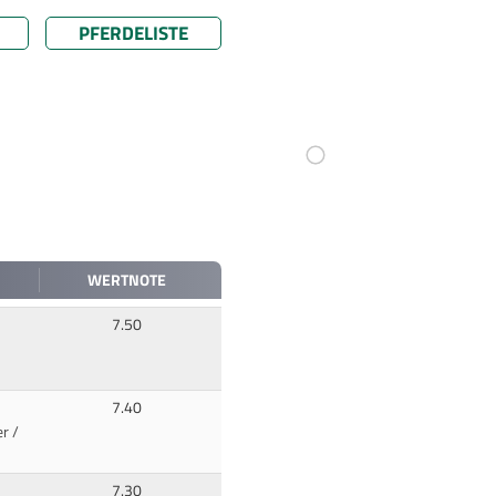
PFERDELISTE
WERTNOTE
7.50
7.40
r /
7.30