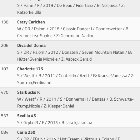
S / Hann / F / 2019 / De Beau / Fidertanz
/ B: Noll,Gisa / Z:
Katzorke,Ulla
138
Crazy Carlchen
W / DR / Palom / 2018 / Classic Dancer I / Donnerwetter
/ B:
Cremer,Lea-Sophie / Z: Gehrmann,Nadine
206
Diva del Donna
S / DR / Palom / 2012 / Donatelli / Seven Mountain Natan
/ B:
Hütter,Svenja Michèle / Z: Asbeck,Gerald
103
Charlotte 175
S / Westf / B / 2011 / Contelido / Azett
/ B: Krause,Vanessa / Z:
Suntrup,Ferdinand
470
Starbucks K
W / Westf / R / 2011 / Sir Donnerhall I / Danzas
/ B: Schwarte-
Rump,Nicole / Z: Klesper,Daniel
537
Sevilla 45
S / Grpf.o.R / F / 2013
/ B: Jasch,Jasmina
084
Carla 250
S / DR / FFalb / 2014 / Hot Cream / Viktoria's Colano
/ B: