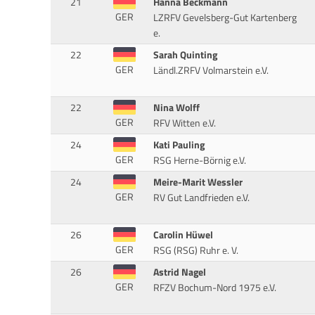
21
Hanna Beckmann
GER
LZRFV Gevelsberg-Gut Kartenberg
e.
22
Sarah Quinting
GER
Ländl.ZRFV Volmarstein e.V.
22
Nina Wolff
GER
RFV Witten e.V.
24
Kati Pauling
GER
RSG Herne-Börnig e.V.
24
Meire-Marit Wessler
GER
RV Gut Landfrieden e.V.
26
Carolin Hüwel
GER
RSG (RSG) Ruhr e. V.
26
Astrid Nagel
GER
RFZV Bochum-Nord 1975 e.V.