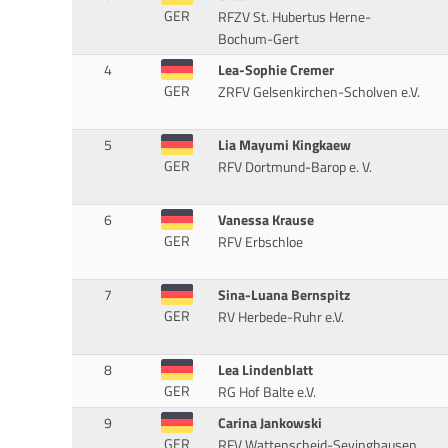
GER
RFZV St. Hubertus Herne-
Bochum-Gert
4
Lea-Sophie Cremer
GER
ZRFV Gelsenkirchen-Scholven e.V.
5
Lia Mayumi Kingkaew
GER
RFV Dortmund-Barop e. V.
6
Vanessa Krause
GER
RFV Erbschloe
7
Sina-Luana Bernspitz
GER
RV Herbede-Ruhr e.V.
8
Lea Lindenblatt
GER
RG Hof Balte e.V.
9
Carina Jankowski
GER
RFV Wattenscheid-Sevinghausen