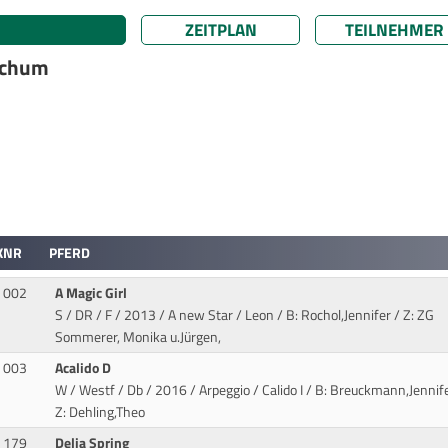
ZEITPLAN
TEILNEHMER
ochum
KNR
PFERD
002
A Magic Girl
S / DR / F / 2013 / A new Star / Leon
/ B: Rochol,Jennifer / Z: ZG
Sommerer, Monika u.Jürgen,
003
Acalido D
W / Westf / Db / 2016 / Arpeggio / Calido I
/ B: Breuckmann,Jennife
Z: Dehling,Theo
179
Delia Spring