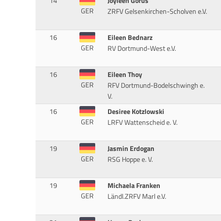
14
Joyleen Gorus
GER
ZRFV Gelsenkirchen-Scholven e.V.
16
Eileen Bednarz
GER
RV Dortmund-West e.V.
16
Eileen Thoy
GER
RFV Dortmund-Bodelschwingh e.
V.
16
Desiree Kotzlowski
GER
LRFV Wattenscheid e. V.
19
Jasmin Erdogan
GER
RSG Hoppe e. V.
19
Michaela Franken
GER
Ländl.ZRFV Marl e.V.