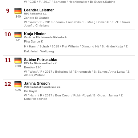
W / CDE / F / 2017 / Santano / Heartbreaker / B: Gutzeit,Sabine
9
Leandra Leistner
RSG Fallbachtal e.V.
340
Zandro El Grande
W / Westf / B / 2018 / Zoom / Laudabilis / B: Maag,Domenik / Z: ZG Ulmker,
Josef u.Christiane,
10
Katja Hinder
Verein der Pferdefreunde Gladenbach
141
First Dance K
H / Hann / Schwb / 2018 / Frst Wilhelm / Diamond Hit / B: Hinder,Katja / Z:
Kalbfleisch,Wolfgang
11
Sabine Petruschke
RFV Aar Niederweidbach e.V.
030
Bentley 126
W / Westf / F / 2017 / Belissimo M / Ehrentusch / B: Sames,Anna-Luisa / Z:
Albers,Winfried
12
Janina Grosch
PSC Niederhof Nesselbrunn e.V.
025
Be Royal
W / Hann / R / 2017 / Bon Coeur / Rubin-Royal / B: Grosch,Janina / Z:
Kohl,Friedelinde