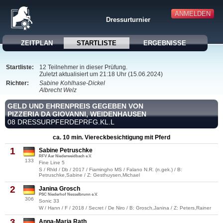
ANMELDEN
Dressurturnier
ZEITPLAN
STARTLISTE
ERGEBNISSE
Startliste:
12 Teilnehmer in dieser Prüfung.
Zuletzt aktualisiert um 21:18 Uhr (15.06.2024)
Richter:
Sabine Kohlhase-Dickel
Albrecht Welz
GELD UND EHRENPREIS GEGEBEN VON
PIZZERIA DA GIOVANNI, WEIDENHAUSEN
08 DRESSURPFERDEPRFG.KL.L
ca. 10 min. Viereckbesichtigung mit Pferd
1
Sabine Petruschke
RFV Aar Niederweidbach e.V.
133
Fine Line 5
S / Rhld / Db / 2017 / Fiamingho MS / Falano N.R. (n.gek.) / B:
Petruschke,Sabine / Z: Gesthuysen,Michael
2
Janina Grosch
PSC Niederhof Nesselbrunn e.V.
306
Sonic 33
W / Hann / F / 2018 / Secret / De Niro / B: Grosch,Janina / Z: Peters,Rainer
3
Anna-Maria Rath