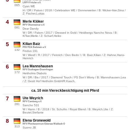
LRFV Fritzlar e.V.
065
Cyan WE
H / DR / Palom / 2018 / Celebration WE / Donnerwetter / B: Wicker-Itter,Sina /
Z: Fischer,Lukas
4
Merle Klöker
RFV Oberweimar e.V.
081
Dear Dandy
W / DR / Palom / 2017 / Dressed in Gold / Heidbergs Nancho Nova / B:
Kl”ker,Merle / Z: Scharf,Heiko
5
Kilian Baiz
PSV PZA Beilstein e.V.
132
Findus 191
W / Westf / R / 2017 / Feinrich / Don Bedo I / B: Baiz,Kilian / Z: Hahne,Hans-
Heinrich
6
Lea Mannshausen
RFV Guxhagen-Doernhagen
172
Heitholms Diabolo
W / DR / Bis / 2017 / Diamond Touch / FS Don't Worry / B: Mannshausen,Lea
/ Z: Gestt Hof Heitholm GmbH/R.Kasch,
ca. 10 min Viereckbesichtigung mit Pferd
7
Ute Weyrich
RFV Camberg e.V.
281
Sancho 531
W / Hann / B / 2018 / St. Schufro / Royal Blend / B: Weyrich,Ute / Z:
Beutel,Stefanie
8
Elena Gronewold
RFV Pferdezentrum Edersee Waldeck-O
313
Sue¤o JB