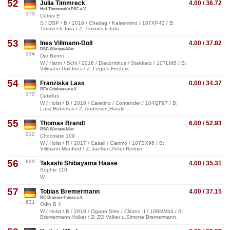
52
Julia Timmreck
4.00 / 36.72
Hof Timmreck's PSC e.V.
173
Cetnis E
S / DSP / B / 2016 / Chetlag / Kaiserwind / 107XP42 / B:
Timmreck,Julia / Z: Timmreck,Julia
53
Ines Villmann-Doll
4.00 / 37.82
RSG Winsen/Aller
334
Der Benni
W / Hann / Schi / 2016 / Diacontinus / Stakkato / 107LI95 / B:
Villmann-Doll,Ines / Z: Legros,Frederic
54
Franziska Lass
0.00 / 34.37
RFV Griebenow e.V.
172
Cetellus
W / Holst / B / 2010 / Caretino / Contender / 104QF97 / B:
Lass,Hubertus / Z: Andresen,Harald
55
Thomas Brandt
6.00 / 52.93
RSG Winsen/Aller
212
Chocolate 109
W / Holst / R / 2017 / Casall / Clarimo / 107SX96 / B:
Villmann,Manfred / Z: Janßen,Peter-Reimer
56
829
Takashi Shibayama Haase
4.00 / 35.31
Sophie 118
W
57
Tobias Bremermann
4.00 / 37.15
RC Bremen-Hanse e.V.
631
Odin B 4
W / Holst / B / 2018 / Ogano Sitte / Clinton II / 108MM44 / B:
Bremermann,Volker / Z: ZG Volker u.Simone Bremermann,