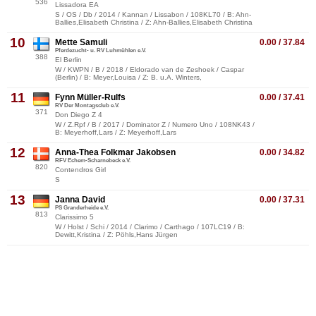
536
Lissadora EA
S / OS / Db / 2014 / Kannan / Lissabon / 108KL70 / B: Ahn-
Ballies,Elisabeth Christina / Z: Ahn-Ballies,Elisabeth Christina
10
Mette Samuli
0.00 / 37.84
Pferdezucht- u. RV Luhmühlen e.V.
388
El Berlin
W / KWPN / B / 2018 / Eldorado van de Zeshoek / Caspar
(Berlin) / B: Meyer,Louisa / Z: B. u.A. Winters,
11
Fynn Müller-Rulfs
0.00 / 37.41
RV Der Montagsclub e.V.
371
Don Diego Z 4
W / Z.Rpf / B / 2017 / Dominator Z / Numero Uno / 108NK43 /
B: Meyerhoff,Lars / Z: Meyerhoff,Lars
12
Anna-Thea Folkmar Jakobsen
0.00 / 34.82
RFV Echem-Scharnebeck e.V.
820
Contendros Girl
S
13
Janna David
0.00 / 37.31
PS Granderheide e.V.
813
Clarissimo 5
W / Holst / Schi / 2014 / Clarimo / Carthago / 107LC19 / B:
Dewitt,Kristina / Z: Pöhls,Hans Jürgen