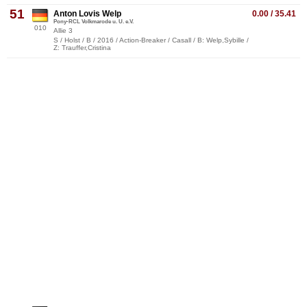
51
Anton Lovis Welp
0.00 / 35.41
Pony-RCL Volkmarode u. U. e.V.
010
Allie 3
S / Holst / B / 2016 / Action-Breaker / Casall / B: Welp,Sybille /
Z: Trauffer,Cristina