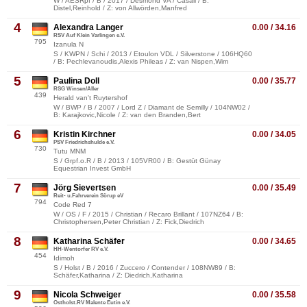
W / AESRpf / B / 2017 / Desmond VA / Casall / B:
Distel,Reinhold / Z: von Allwörden,Manfred
4
Alexandra Langer
0.00 / 34.16
RSV Auf Klein Varlingen e.V.
795
Izanula N
S / KWPN / Schi / 2013 / Etoulon VDL / Silverstone / 106HQ60
/ B: Pechlevanoudis,Alexis Phileas / Z: van Nispen,Wim
5
Paulina Doll
0.00 / 35.77
RSG Winsen/Aller
439
Herald van't Ruytershof
W / BWP / B / 2007 / Lord Z / Diamant de Semilly / 104NW02 /
B: Karajkovic,Nicole / Z: van den Branden,Bert
6
Kristin Kirchner
0.00 / 34.05
PSV Friedrichshulde e.V.
730
Tutu MNM
S / Grpf.o.R / B / 2013 / 105VR00 / B: Gestüt Günay
Equestrian Invest GmbH
7
Jörg Sievertsen
0.00 / 35.49
Reit- u.Fahrverein Sörup eV
794
Code Red 7
W / OS / F / 2015 / Christian / Recaro Brillant / 107NZ64 / B:
Christophersen,Peter Christian / Z: Fick,Diedrich
8
Katharina Schäfer
0.00 / 34.65
HH-Wentorfer RV e.V.
454
Idimoh
S / Holst / B / 2016 / Zuccero / Contender / 108NW89 / B:
Schäfer,Katharina / Z: Diedrich,Katharina
9
Nicola Schweiger
0.00 / 35.58
Ostholst.RV Malente Eutin e.V.