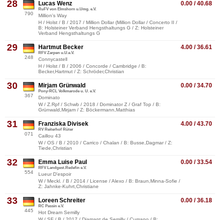
28
Lucas Wenz
0.00 / 40.68
RuFV von Elmshorn u.Umg. e.V.
790
Million's Way
H / Holst / B / 2017 / Million Dollar (Million Dollar / Concerto II /
B: Holsteiner Verband Hengsthaltungs G / Z: Holsteiner
Verband Hengsthaltungs G
29
Hartmut Becker
4.00 / 36.61
RFV Zarpen u.U.e.V.
248
Connycastell
H / Holst / B / 2006 / Concorde / Cambridge / B:
Becker,Hartmut / Z: Schröder,Christian
30
Mirjam Grünwald
0.00 / 34.70
Pony-RCL Volkmarode u. U. e.V.
367
Dominato
W / Z.Rpf / Schwb / 2018 / Dominator Z / Graf Top / B:
Grünwald,Mirjam / Z: Böckermann,Matthias
31
Franziska Divisek
4.00 / 43.70
RV Reiterhof Rüter
071
Caillou 43
W / OS / B / 2010 / Carrico / Chalan / B: Busse,Dagmar / Z:
Tiede,Christian
32
Emma Luise Paul
0.00 / 33.54
RFV Landgest.Redefin e.V.
554
Lueur D'espoir
W / Meckl. / B / 2014 / License / Alexo / B: Braun,Minna-Sofie /
Z: Jahnke-Kuhrt,Christiane
33
Loreen Schreiter
0.00 / 36.18
RC Passin e.V.
445
Hot Dream Semilly
W / SF / B / 2017 / Diamant de Semilly / Cumano / B: