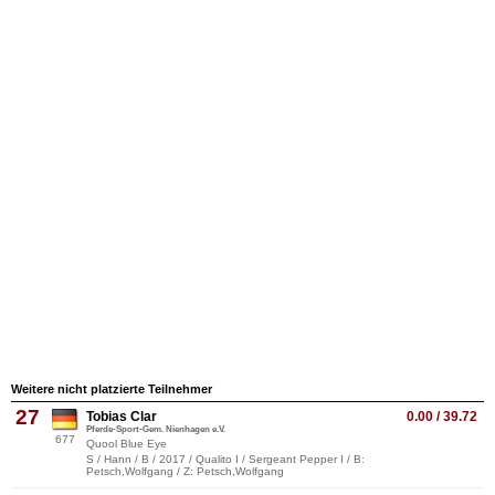
Weitere nicht platzierte Teilnehmer
27
Tobias Clar
0.00 / 39.72
Pferde-Sport-Gem. Nienhagen e.V.
677
Quool Blue Eye
S / Hann / B / 2017 / Qualito I / Sergeant Pepper I / B:
Petsch,Wolfgang / Z: Petsch,Wolfgang