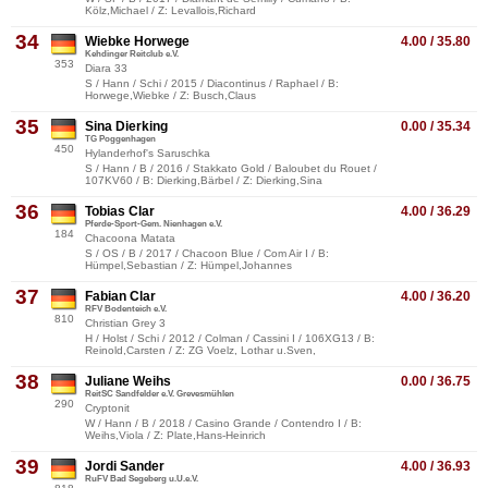
Kölz,Michael / Z: Levallois,Richard
34
Wiebke Horwege
4.00 / 35.80
Kehdinger Reitclub e.V.
353
Diara 33
S / Hann / Schi / 2015 / Diacontinus / Raphael / B:
Horwege,Wiebke / Z: Busch,Claus
35
Sina Dierking
0.00 / 35.34
TG Poggenhagen
450
Hylanderhof's Saruschka
S / Hann / B / 2016 / Stakkato Gold / Baloubet du Rouet /
107KV60 / B: Dierking,Bärbel / Z: Dierking,Sina
36
Tobias Clar
4.00 / 36.29
Pferde-Sport-Gem. Nienhagen e.V.
184
Chacoona Matata
S / OS / B / 2017 / Chacoon Blue / Com Air I / B:
Hümpel,Sebastian / Z: Hümpel,Johannes
37
Fabian Clar
4.00 / 36.20
RFV Bodenteich e.V.
810
Christian Grey 3
H / Holst / Schi / 2012 / Colman / Cassini I / 106XG13 / B:
Reinold,Carsten / Z: ZG Voelz, Lothar u.Sven,
38
Juliane Weihs
0.00 / 36.75
ReitSC Sandfelder e.V. Grevesmühlen
290
Cryptonit
W / Hann / B / 2018 / Casino Grande / Contendro I / B:
Weihs,Viola / Z: Plate,Hans-Heinrich
39
Jordi Sander
4.00 / 36.93
RuFV Bad Segeberg u.U.e.V.