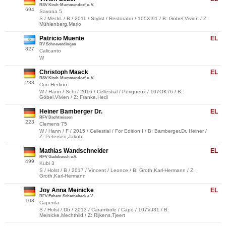
RSV Kirch-Mummendorf e. V.
694
Savona 5
S / Meckl. / B / 2011 / Stylist / Restorator / 105XI91 / B: Göbel,Vivien / Z:
Mühlenberg,Mario
Patricio Muente
EL
RV Schneverdingen
827
Calicanto
W
Christoph Maack
EL
RSV Kirch-Mummendorf e. V.
238
Con Hedino
W / Hann / Schi / 2016 / Cellestial / Perigueux / 107OK76 / B:
Göbel,Vivien / Z: Franke,Hedi
Heiner Bamberger Dr.
EL
RFV Dachtmissen
223
Clemens 75
W / Hann / F / 2015 / Cellestial / For Edition I / B: Bamberger,Dr. Heiner /
Z: Petersen,Jakob
Mathias Wandschneider
EL
RFV Gadebusch e.V.
499
Kubi 3
S / Holst / B / 2017 / Vincent / Leonce / B: Groth,Karl-Hermann / Z:
Groth,Karl-Hermann
Joy Anna Meinicke
EL
RFV Echem-Scharnebeck e.V.
108
Caperita
S / Holst / Db / 2013 / Carambole / Capo / 107VJ31 / B:
Meinicke,Mechthild / Z: Rijkens,Tjeert