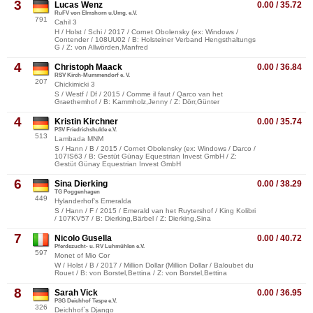
3
Lucas Wenz
0.00 / 35.72
RuFV von Elmshorn u.Umg. e.V.
791
Cahil 3
H / Holst / Schi / 2017 / Cornet Obolensky (ex: Windows /
Contender / 108UU02 / B: Holsteiner Verband Hengsthaltungs
G / Z: von Allwörden,Manfred
4
Christoph Maack
0.00 / 36.84
RSV Kirch-Mummendorf e. V.
207
Chickimicki 3
S / Westf / Df / 2015 / Comme il faut / Qarco van het
Graethemhof / B: Kammholz,Jenny / Z: Dörr,Günter
4
Kristin Kirchner
0.00 / 35.74
PSV Friedrichshulde e.V.
513
Lambada MNM
S / Hann / B / 2015 / Cornet Obolensky (ex: Windows / Darco /
107IS63 / B: Gestüt Günay Equestrian Invest GmbH / Z:
Gestüt Günay Equestrian Invest GmbH
6
Sina Dierking
0.00 / 38.29
TG Poggenhagen
449
Hylanderhof's Emeralda
S / Hann / F / 2015 / Emerald van het Ruytershof / King Kolibri
/ 107KV57 / B: Dierking,Bärbel / Z: Dierking,Sina
7
Nicolo Gusella
0.00 / 40.72
Pferdezucht- u. RV Luhmühlen e.V.
597
Monet of Mio Cor
W / Holst / B / 2017 / Million Dollar (Million Dollar / Baloubet du
Rouet / B: von Borstel,Bettina / Z: von Borstel,Bettina
8
Sarah Vick
0.00 / 36.95
PSG Deichhof Tespe e.V.
326
Deichhof`s Django