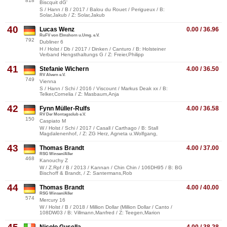
818
Biscquit dG'
S / Hann / B / 2017 / Balou du Rouet / Perigueux / B:
Solar,Jakub / Z: Solar,Jakub
40
Lucas Wenz
0.00 / 36.96
RuFV von Elmshorn u.Umg. e.V.
792
Dubliner 6
H / Holst / Db / 2017 / Dinken / Canturo / B: Holsteiner
Verband Hengsthaltungs G / Z: Freier,Philipp
41
Stefanie Wichern
4.00 / 36.50
RV Alvern e.V.
749
Vienna
S / Hann / Schi / 2016 / Viscount / Markus Deak xx / B:
Telker,Cornelia / Z: Masbaum,Anja
42
Fynn Müller-Rulfs
4.00 / 36.58
RV Der Montagsclub e.V.
150
Caspiato M
W / Holst / Schi / 2017 / Casall / Carthago / B: Stall
Magdalenenhof, / Z: ZG Herz, Agneta u.Wolfgang,
43
Thomas Brandt
4.00 / 37.00
RSG Winsen/Aller
468
Kanouchy Z
W / Z.Rpf / B / 2013 / Kannan / Chin Chin / 106DH95 / B: BG
Bischoff & Brandt, / Z: Santermans,Rob
44
Thomas Brandt
4.00 / 40.00
RSG Winsen/Aller
574
Mercury 16
W / Holst / B / 2018 / Million Dollar (Million Dollar / Canto /
108DW03 / B: Villmann,Manfred / Z: Teegen,Marion