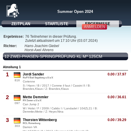
Summer Open 2024
ZEITPLAN
STARTLISTE
ERGEBNISSE
ANMELDEN
Ergebnisse:
76 Teilnehmer in dieser Prüfung.
Zuletzt aktualisiert um 17:10 Uhr (03.07.2024)
Richter:
Hans-Joachim Giebel
Horst-Axel Ahrens
12 ZWEI-PHASEN-SPRINGPRÜFUNG KL.M* 125CM
Abteilung 1
1
Jordi Sander
0.00 / 37.97
RuFV Bad Segeberg u.U.e.V.
816
Corienne
S / Hann / B / 2017 / Comme il faut / Cassini II / B:
Brandes,Klaus / Z: Brandes,Klaus
2
Mette Demmler
0.00 / 36.61
RV Zeven u.U.e.V.
097
Can Jump 2
W / Holst / F / 2009 / Calido I / Landadel / 104ZL21 / B:
Demmler,Mette / Z: Heyer,Nina
3
Thorsten Wittenberg
0.00 / 39.29
RCL Rotenburg
303
Damon VA