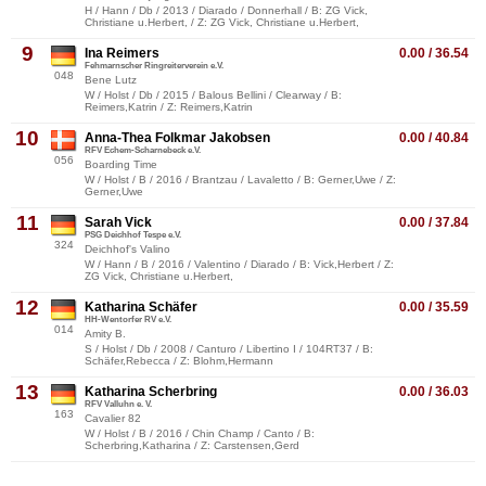
H / Hann / Db / 2013 / Diarado / Donnerhall / B: ZG Vick,
Christiane u.Herbert, / Z: ZG Vick, Christiane u.Herbert,
9
Ina Reimers
0.00 / 36.54
Fehmarnscher Ringreiterverein e.V.
048
Bene Lutz
W / Holst / Db / 2015 / Balous Bellini / Clearway / B:
Reimers,Katrin / Z: Reimers,Katrin
10
Anna-Thea Folkmar Jakobsen
0.00 / 40.84
RFV Echem-Scharnebeck e.V.
056
Boarding Time
W / Holst / B / 2016 / Brantzau / Lavaletto / B: Gerner,Uwe / Z:
Gerner,Uwe
11
Sarah Vick
0.00 / 37.84
PSG Deichhof Tespe e.V.
324
Deichhof's Valino
W / Hann / B / 2016 / Valentino / Diarado / B: Vick,Herbert / Z:
ZG Vick, Christiane u.Herbert,
12
Katharina Schäfer
0.00 / 35.59
HH-Wentorfer RV e.V.
014
Amity B.
S / Holst / Db / 2008 / Canturo / Libertino I / 104RT37 / B:
Schäfer,Rebecca / Z: Blohm,Hermann
13
Katharina Scherbring
0.00 / 36.03
RFV Valluhn e. V.
163
Cavalier 82
W / Holst / B / 2016 / Chin Champ / Canto / B:
Scherbring,Katharina / Z: Carstensen,Gerd