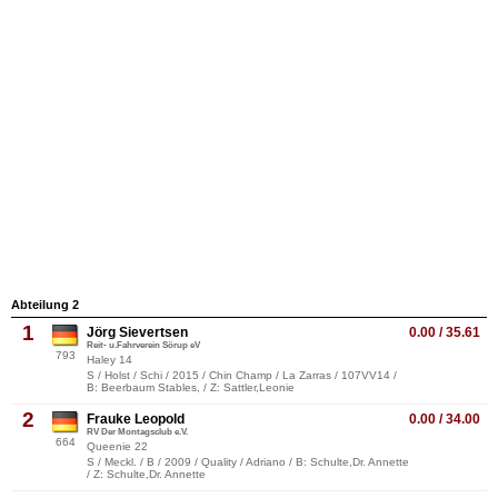
Abteilung 2
1
Jörg Sievertsen
0.00 / 35.61
Reit- u.Fahrverein Sörup eV
793
Haley 14
S / Holst / Schi / 2015 / Chin Champ / La Zarras / 107VV14 /
B: Beerbaum Stables, / Z: Sattler,Leonie
2
Frauke Leopold
0.00 / 34.00
RV Der Montagsclub e.V.
664
Queenie 22
S / Meckl. / B / 2009 / Quality / Adriano / B: Schulte,Dr. Annette
/ Z: Schulte,Dr. Annette