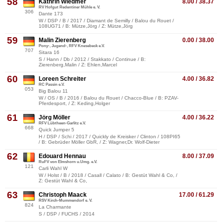
58
Kathrin Wiedmer
8.00 / 38.37
RV Hofgut Redentiner Mühle e. V.
306
Dante 173
W / DSP / B / 2017 / Diamant de Semilly / Balou du Rouet /
108UG71 / B: Mütze,Jörg / Z: Mütze,Jörg
59
Malin Zierenberg
0.00 / 38.00
Pony-, Jugend-, RFV Knesebeck e.V.
707
Sitara 16
S / Hann / Db / 2012 / Stakkato / Continue / B:
Zierenberg,Malin / Z: Ehlen,Marcel
60
Loreen Schreiter
4.00 / 36.82
RC Passin e.V.
053
Big Balou 11
W / OS / B / 2016 / Balou du Rouet / Chacco-Blue / B: PZAV-
Pferdesport, / Z: Keding,Holger
61
Jörg Möller
4.00 / 36.22
RFV Lübtheen-Garlitz e.V.
668
Quick Jumper 5
H / DSP / Schi / 2017 / Quickly de Kreisker / Clinton / 108PI65
/ B: Gebrüder Möller GbR, / Z: Wagner,Dr. Wolf-Dieter
62
Edouard Hennau
8.00 / 37.09
RuFV von Elmshorn u.Umg. e.V.
121
Carli Wahl W
W / Holst / B / 2018 / Casall / Calato / B: Gestüt Wahl & Co, /
Z: Gestüt Wahl & Co,
63
Christoph Maack
17.00 / 61.29
RSV Kirch-Mummendorf e. V.
824
La Charmante
S / DSP / FUCHS / 2014