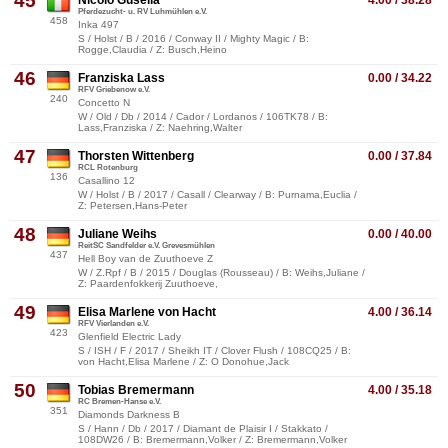
45
Nicolo Gusella
4.00 / 38.28
Pferdezucht- u. RV Luhmühlen e.V.
458
Inka 497
S / Holst / B / 2016 / Conway II / Mighty Magic / B:
Rogge,Claudia / Z: Busch,Heino
46
Franziska Lass
0.00 / 34.22
RFV Griebenow e.V.
240
Concetto N
W / Old / Db / 2014 / Cador / Lordanos / 106TK78 / B:
Lass,Franziska / Z: Naehring,Walter
47
Thorsten Wittenberg
0.00 / 37.84
RCL Rotenburg
136
Casallino 12
W / Holst / B / 2017 / Casall / Clearway / B: Purnama,Euclia /
Z: Petersen,Hans-Peter
48
Juliane Weihs
0.00 / 40.00
ReitSC Sandfelder e.V. Grevesmühlen
437
Hell Boy van de Zuuthoeve Z
W / Z.Rpf / B / 2015 / Douglas (Rousseau) / B: Weihs,Juliane /
Z: Paardenfokkerij Zuuthoeve,
49
Elisa Marlene von Hacht
4.00 / 36.14
RFV Vierlanden e.V.
423
Glenfield Electric Lady
S / ISH / F / 2017 / Sheikh IT / Clover Flush / 108CQ25 / B:
von Hacht,Elisa Marlene / Z: O Donohue,Jack
50
Tobias Bremermann
4.00 / 35.18
RC Bremen-Hanse e.V.
351
Diamonds Darkness B
S / Hann / Db / 2017 / Diamant de Plaisir I / Stakkato /
108DW26 / B: Bremermann,Volker / Z: Bremermann,Volker