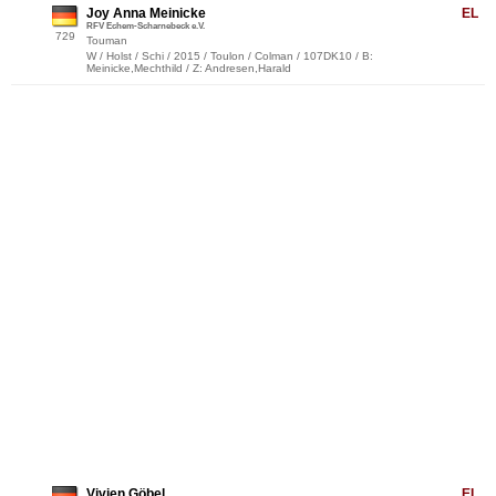
Joy Anna Meinicke
EL
RFV Echem-Scharnebeck e.V.
729
Touman
W / Holst / Schi / 2015 / Toulon / Colman / 107DK10 / B:
Meinicke,Mechthild / Z: Andresen,Harald
Vivien Göbel
EL