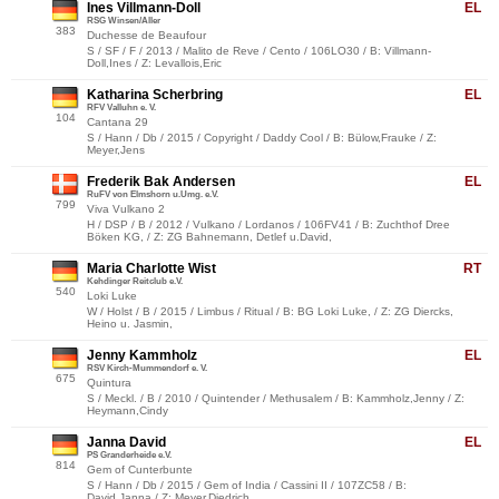
Ines Villmann-Doll
EL
RSG Winsen/Aller
383
Duchesse de Beaufour
S / SF / F / 2013 / Malito de Reve / Cento / 106LO30 / B: Villmann-
Doll,Ines / Z: Levallois,Eric
Katharina Scherbring
EL
RFV Valluhn e. V.
104
Cantana 29
S / Hann / Db / 2015 / Copyright / Daddy Cool / B: Bülow,Frauke / Z:
Meyer,Jens
Frederik Bak Andersen
EL
RuFV von Elmshorn u.Umg. e.V.
799
Viva Vulkano 2
H / DSP / B / 2012 / Vulkano / Lordanos / 106FV41 / B: Zuchthof Dree
Böken KG, / Z: ZG Bahnemann, Detlef u.David,
Maria Charlotte Wist
RT
Kehdinger Reitclub e.V.
540
Loki Luke
W / Holst / B / 2015 / Limbus / Ritual / B: BG Loki Luke, / Z: ZG Diercks,
Heino u. Jasmin,
Jenny Kammholz
EL
RSV Kirch-Mummendorf e. V.
675
Quintura
S / Meckl. / B / 2010 / Quintender / Methusalem / B: Kammholz,Jenny / Z:
Heymann,Cindy
Janna David
EL
PS Granderheide e.V.
814
Gem of Cunterbunte
S / Hann / Db / 2015 / Gem of India / Cassini II / 107ZC58 / B:
David,Janna / Z: Meyer,Diedrich