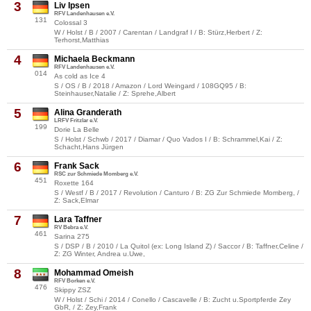
3
Liv Ipsen
RFV Landenhausen e.V.
131
Colossal 3
W / Holst / B / 2007 / Carentan / Landgraf I / B: Stürz,Herbert / Z:
Terhorst,Matthias
4
Michaela Beckmann
RFV Landenhausen e.V.
014
As cold as Ice 4
S / OS / B / 2018 / Amazon / Lord Weingard / 108GQ95 / B:
Steinhauser,Natalie / Z: Sprehe,Albert
5
Alina Granderath
LRFV Fritzlar e.V.
199
Dorie La Belle
S / Holst / Schwb / 2017 / Diamar / Quo Vados I / B: Schrammel,Kai / Z:
Schacht,Hans Jürgen
6
Frank Sack
RSC zur Schmiede Momberg e.V.
451
Roxette 164
S / Westf / B / 2017 / Revolution / Canturo / B: ZG Zur Schmiede Momberg, /
Z: Sack,Elmar
7
Lara Taffner
RV Bebra e.V.
461
Sarina 275
S / DSP / B / 2010 / La Quitol (ex: Long Island Z) / Saccor / B: Taffner,Celine /
Z: ZG Winter, Andrea u.Uwe,
8
Mohammad Omeish
RFV Borken e.V.
476
Skippy ZSZ
W / Holst / Schi / 2014 / Conello / Cascavelle / B: Zucht u.Sportpferde Zey
GbR, / Z: Zey,Frank