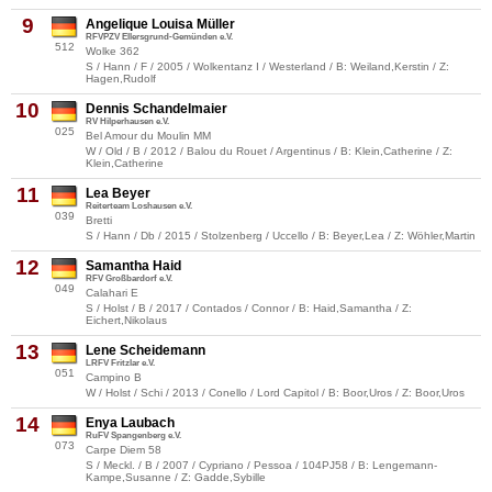
9
Angelique Louisa Müller
RFVPZV Ellersgrund-Gemünden e.V.
512
Wolke 362
S / Hann / F / 2005 / Wolkentanz I / Westerland / B: Weiland,Kerstin / Z:
Hagen,Rudolf
10
Dennis Schandelmaier
RV Hilperhausen e.V.
025
Bel Amour du Moulin MM
W / Old / B / 2012 / Balou du Rouet / Argentinus / B: Klein,Catherine / Z:
Klein,Catherine
11
Lea Beyer
Reiterteam Loshausen e.V.
039
Bretti
S / Hann / Db / 2015 / Stolzenberg / Uccello / B: Beyer,Lea / Z: Wöhler,Martin
12
Samantha Haid
RFV Großbardorf e.V.
049
Calahari E
S / Holst / B / 2017 / Contados / Connor / B: Haid,Samantha / Z:
Eichert,Nikolaus
13
Lene Scheidemann
LRFV Fritzlar e.V.
051
Campino B
W / Holst / Schi / 2013 / Conello / Lord Capitol / B: Boor,Uros / Z: Boor,Uros
14
Enya Laubach
RuFV Spangenberg e.V.
073
Carpe Diem 58
S / Meckl. / B / 2007 / Cypriano / Pessoa / 104PJ58 / B: Lengemann-
Kampe,Susanne / Z: Gadde,Sybille