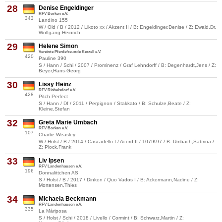
28
Denise Engeldinger
RFV Borken e.V.
343
Landino 155
W / Old / B / 2012 / Likoto xx / Akzent II / B: Engeldinger,Denise / Z: Ewald,Dr.
Wolfgang Heinrich
29
Helene Simon
Vereinte Pferdefreunde Kerzell e.V.
420
Pauline 390
S / Hann / Schi / 2007 / Prominenz / Graf Lehndorff / B: Degenhardt,Jens / Z:
Beyer,Hans-Georg
30
Lissy Heinz
RFV Richelsdorf e.V.
428
Pitch Perfect
S / Hann / Df / 2011 / Perpignon / Stakkato / B: Schulze,Beate / Z:
Kleine,Stefan
32
Greta Marie Umbach
RFV Borken e.V.
107
Charlie Weasley
W / Holst / B / 2014 / Cascadello I / Acord II / 107IK97 / B: Umbach,Sabrina /
Z: Plock,Frank
33
Liv Ipsen
RFV Landenhausen e.V.
196
Donnalittchen AS
S / Holst / B / 2017 / Dinken / Quo Vados I / B: Ackermann,Nadine / Z:
Mortensen,Thies
34
Michaela Beckmann
RFV Landenhausen e.V.
335
La Máriposa
S / Holst / Schi / 2018 / Livello / Cormint / B: Schwarz,Martin / Z: