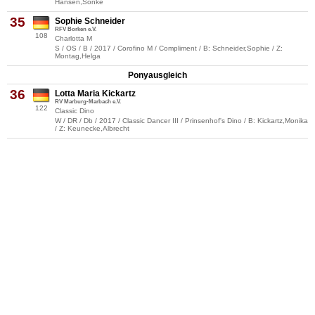
Hansen,Sönke
35
Sophie Schneider
RFV Borken e.V.
108
Charlotta M
S / OS / B / 2017 / Corofino M / Compliment / B: Schneider,Sophie / Z:
Montag,Helga
Ponyausgleich
36
Lotta Maria Kickartz
RV Marburg-Marbach e.V.
122
Classic Dino
W / DR / Db / 2017 / Classic Dancer III / Prinsenhof's Dino / B: Kickartz,Monika
/ Z: Keunecke,Albrecht