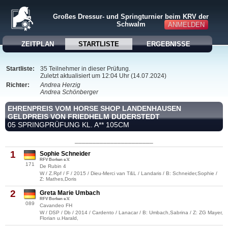
Großes Dressur- und Springturnier beim KRV der
Schwalm
ANMELDEN
ZEITPLAN
STARTLISTE
ERGEBNISSE
Startliste:
35 Teilnehmer in dieser Prüfung.
Zuletzt aktualisiert um 12:04 Uhr (14.07.2024)
Richter:
Andrea Herzig
Andrea Schönberger
EHRENPREIS VOM HORSE SHOP LANDENHAUSEN
GELDPREIS VON FRIEDHELM DUDERSTEDT
05 SPRINGPRÜFUNG KL. A** 105CM
______________________
1
Sophie Schneider
RFV Borken e.V.
171
De Rubin 4
W / Z.Rpf / F / 2015 / Dieu-Merci van T&L / Landaris / B: Schneider,Sophie /
Z: Mathes,Doris
2
Greta Marie Umbach
RFV Borken e.V.
089
Cavandeo FH
W / DSP / Db / 2014 / Cardento / Lanacar / B: Umbach,Sabrina / Z: ZG Mayer,
Florian u.Harald,