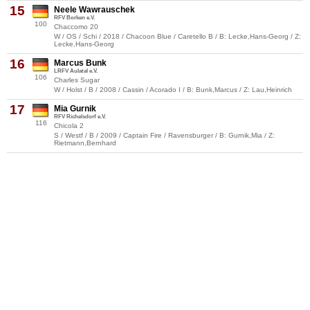
15
Neele Wawrauschek
RFV Borken e.V.
100
Chaccomo 20
W / OS / Schi / 2018 / Chacoon Blue / Caretello B / B: Lecke,Hans-Georg / Z:
Lecke,Hans-Georg
16
Marcus Bunk
LRFV Aulatal e.V.
106
Charles Sugar
W / Holst / B / 2008 / Cassin / Acorado I / B: Bunk,Marcus / Z: Lau,Heinrich
17
Mia Gurnik
RFV Richelsdorf e.V.
116
Chicola 2
S / Westf / B / 2009 / Captain Fire / Ravensburger / B: Gurnik,Mia / Z:
Rietmann,Bernhard