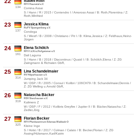
22
Isabell Roth
RFV Haunetal e.V.
134
Comina Assai
S / Hann / R / 2015 / Contendro I / Amoroso Assai / B: Roth,Florentina / Z:
Roth,Winfried
23
Jessica Klima
RuFV Spangenberg e.V.
137
Condega
S / Westf / B / 2008 / Christiano / Pit I / B: Klima,Jessica / Z: Feldhaus,Heinz-
Jürgen
24
Elena Schölch
RFV f.d.Krs.Hofgeismar e.V.
161
Dali Laguna
S / Hann / B / 2018 / Diacontinus / Quaid I / B: Schölch,Elena / Z: ZG
Zwingmann & Richwien GbR,
25
Lina Schandelmaier
RV Hilperhausen e.V.
314
Jumping Jack 34
W / DSP / R / 2005 / Consul / Kolibri / 106CH79 / B: Schandelmaier,Dennis /
Z: ZG Welling u.Arnold GbR,
26
Natascha Bäcker
RSV Sterzhausen e.V.
319
Kalimero Z
W / DSP / F / 2012 / Kolibris Greyfire / Jupiter II / B: Bäcker,Natascha / Z:
Zedler,Jörg
27
Florian Becker
RFV Pferdezentrum Edersee Waldeck-O
325
Kleine Inge
S / Holst / B / 2017 / Colman / Calato / B: Becker,Florian / Z: ZG
Assing/Hülsmann,Karl/Katrin