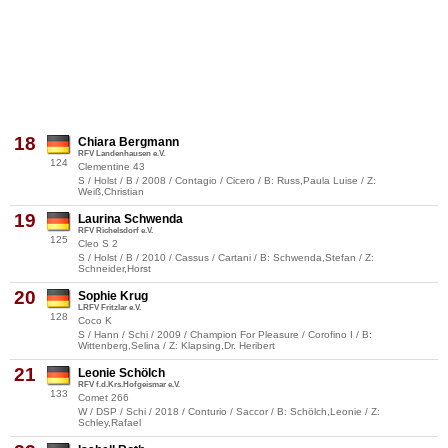
18
Chiara Bergmann
RFV Landenhausen e.V.
124
Clementine 43
S / Holst / B / 2008 / Contagio / Cicero / B: Russ,Paula Luise / Z:
Weiß,Christian
19
Laurina Schwenda
RFV Richelsdorf e.V.
125
Cleo S 2
S / Holst / B / 2010 / Cassus / Cartani / B: Schwenda,Stefan / Z:
Schneider,Horst
20
Sophie Krug
LRFV Fritzlar e.V.
128
Coco K
S / Hann / Schi / 2009 / Champion For Pleasure / Corofino I / B:
Wittenberg,Selina / Z: Klapsing,Dr. Heribert
21
Leonie Schölch
RFV f.d.Krs.Hofgeismar e.V.
133
Comet 266
W / DSP / Schi / 2018 / Conturio / Saccor / B: Schölch,Leonie / Z:
Schley,Rafael