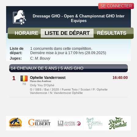
SE CONNECTER
Dressage GHO - Open & Championnat GHO Inter
Equipes
HORAIRE
LISTE DE DÉPART
RÉSULTATS
Liste de
1 concurrents dans cette compétition.
départ:
Dernière mise à jour à 17:09 hrs (28.09.2025)
Juges:
C:
M. Bouvy
14 CHEVAUX DE 5 ANS | 5 ANS GHO
1
Ophelie Vanderroost
16:40:00
Haras des Avelines
70
Only You D'Ophé
G / SBS / Bai / 2020 / Fuerst Toto / Scolari / P: Ophelie
Vanderroost / N: Vanderroost Ophélie