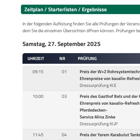
Zeitplan / Starterlisten / Ergebnisse
In der folgenden Auflistung finden Sie alle Prüfungen der Verans
dem Sie die einzelnen Übersichten öffnen können. Prüfungen b
Samstag, 27. September 2025
UHRZEIT
NR
PRÜFUNG
09:15
01
Preis der W+Z Rohrsystemtechn
Ehrenpreise von kavalio-Refre
Dressurprüfung Kl.E
10:00
03
Preis des Gasthof Belz und der
Ehrenpreis von kavalio-Refres
Pferdedecken-
Service Alina Zinke
Dressurprüfung Kl.A*
11:45
04
Preis der Yarem Karabulut Tanks