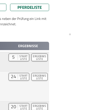
PFERDELISTE
ts neben der Prüfung ein Link mit
nnzeichnet.
ERGEBNISSE
5
START
ERGEBNIS
LISTE
LISTE
24
START
ERGEBNIS
LISTE
LISTE
20
START
ERGEBNIS
LISTE
LISTE