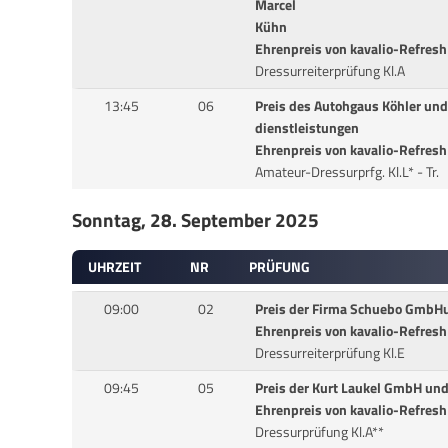
Marcel
Kühn
Ehrenpreis von kavalio-Refres
Dressurreiterprüfung Kl.A
13:45
06
Preis des Autohgaus Köhler und 
dienstleistungen
Ehrenpreis von kavalio-Refres
Amateur-Dressurprfg. Kl.L* - Tr.
Sonntag, 28. September 2025
UHRZEIT
NR
PRÜFUNG
09:00
02
Preis der Firma Schuebo GmbH
Ehrenpreis von kavalio-Refres
Dressurreiterprüfung Kl.E
09:45
05
Preis der Kurt Laukel GmbH un
Ehrenpreis von kavalio-Refres
Dressurprüfung Kl.A**