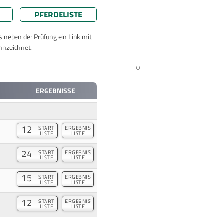
PFERDELISTE
ts neben der Prüfung ein Link mit
nnzeichnet.
ERGEBNISSE
12
START
ERGEBNIS
LISTE
LISTE
24
START
ERGEBNIS
LISTE
LISTE
15
START
ERGEBNIS
LISTE
LISTE
12
START
ERGEBNIS
LISTE
LISTE