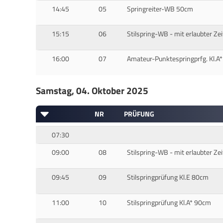
14:45
05
Springreiter-WB 50cm
15:15
06
Stilspring-WB - mit erlaubter Ze
16:00
07
Amateur-Punktespringprfg. Kl.A
Samstag, 04. Oktober 2025
NR
PRÜFUNG
07:30
09:00
08
Stilspring-WB - mit erlaubter Ze
09:45
09
Stilspringprüfung Kl.E 80cm
11:00
10
Stilspringprüfung Kl.A* 90cm