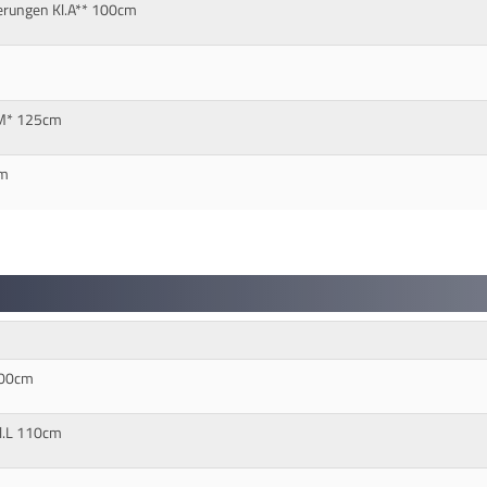
erungen Kl.A** 100cm
.M* 125cm
cm
100cm
l.L 110cm