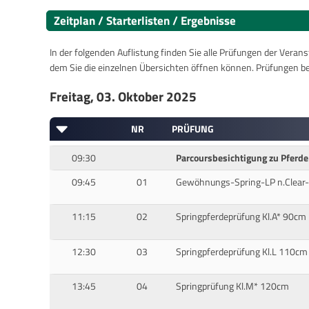
Zeitplan / Starterlisten / Ergebnisse
In der folgenden Auflistung finden Sie alle Prüfungen der Verans
dem Sie die einzelnen Übersichten öffnen können. Prüfungen b
Freitag, 03. Oktober 2025
NR
PRÜFUNG
09:30
Parcoursbesichtigung zu Pferde 
09:45
01
Gewöhnungs-Spring-LP n.Clea
11:15
02
Springpferdeprüfung Kl.A* 90cm
12:30
03
Springpferdeprüfung Kl.L 110cm
13:45
04
Springprüfung Kl.M* 120cm