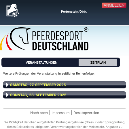
ANMELDEN
Pertenstein/Obb.
VERANSTALTUNGEN
ZEITPLAN
Weitere Prüfungen der Veranstaltung in zeitlicher Reihenfolge:
SAMSTAG, 27. SEPTEMBER 2025
SONNTAG, 28. SEPTEMBER 2025
|
|
Nach oben
Impressum
Desktopversion
Die Richtigkeit der oben aufgeführten Prüfungsergebnisse (Dressur oder Springprüfung)
dieses Reitturnieres, obligt dem Verantwortungsbereich der Meldestelle. Angaben zu