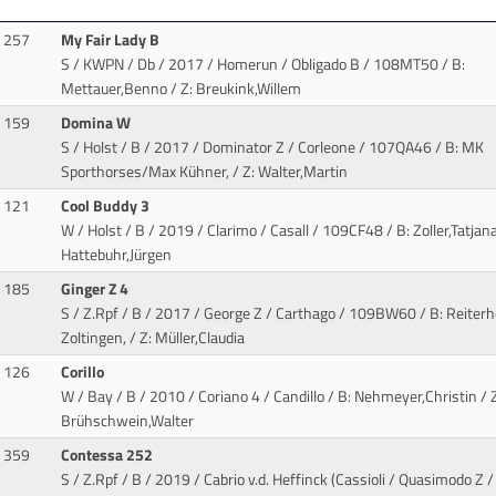
257
My Fair Lady B
S / KWPN / Db / 2017 / Homerun / Obligado B
/ 108MT50 / B:
Mettauer,Benno / Z: Breukink,Willem
159
Domina W
S / Holst / B / 2017 / Dominator Z / Corleone
/ 107QA46 / B: MK
Sporthorses/Max Kühner, / Z: Walter,Martin
121
Cool Buddy 3
W / Holst / B / 2019 / Clarimo / Casall
/ 109CF48 / B: Zoller,Tatjana
Hattebuhr,Jürgen
185
Ginger Z 4
S / Z.Rpf / B / 2017 / George Z / Carthago
/ 109BW60 / B: Reiterh
Zoltingen, / Z: Müller,Claudia
126
Corillo
W / Bay / B / 2010 / Coriano 4 / Candillo
/ B: Nehmeyer,Christin / Z
Brühschwein,Walter
359
Contessa 252
S / Z.Rpf / B / 2019 / Cabrio v.d. Heffinck (Cassioli / Quasimodo Z
/