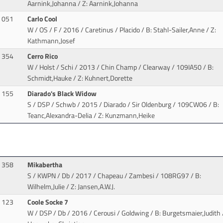
Aarnink,Johanna / Z: Aarnink,Johanna
051
Carlo Cool
W / OS / F / 2016 / Caretinus / Placido
/ B: Stahl-Sailer,Anne / Z:
Kathmann,Josef
354
Cerro Rico
W / Holst / Schi / 2013 / Chin Champ / Clearway
/ 109IA50 / B:
Schmidt,Hauke / Z: Kuhnert,Dorette
155
Diarado's Black Widow
S / DSP / Schwb / 2015 / Diarado / Sir Oldenburg
/ 109CW06 / B:
Teanc,Alexandra-Delia / Z: Kunzmann,Heike
358
Mikabertha
S / KWPN / Db / 2017 / Chapeau / Zambesi
/ 108RG97 / B:
Wilhelm,Julie / Z: Jansen,A.W.J.
123
Coole Socke 7
W / DSP / Db / 2016 / Cerousi / Goldwing
/ B: Burgetsmaier,Judith 