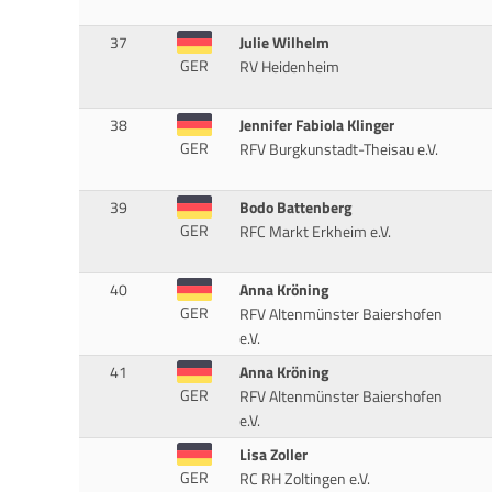
37
Julie Wilhelm
GER
RV Heidenheim
38
Jennifer Fabiola Klinger
GER
RFV Burgkunstadt-Theisau e.V.
39
Bodo Battenberg
GER
RFC Markt Erkheim e.V.
40
Anna Kröning
GER
RFV Altenmünster Baiershofen
e.V.
41
Anna Kröning
GER
RFV Altenmünster Baiershofen
e.V.
Lisa Zoller
GER
RC RH Zoltingen e.V.