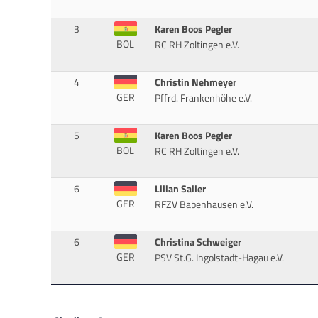
3
Karen Boos Pegler
BOL
RC RH Zoltingen e.V.
4
Christin Nehmeyer
GER
Pffrd. Frankenhöhe e.V.
5
Karen Boos Pegler
BOL
RC RH Zoltingen e.V.
6
Lilian Sailer
GER
RFZV Babenhausen e.V.
6
Christina Schweiger
GER
PSV St.G. Ingolstadt-Hagau e.V.