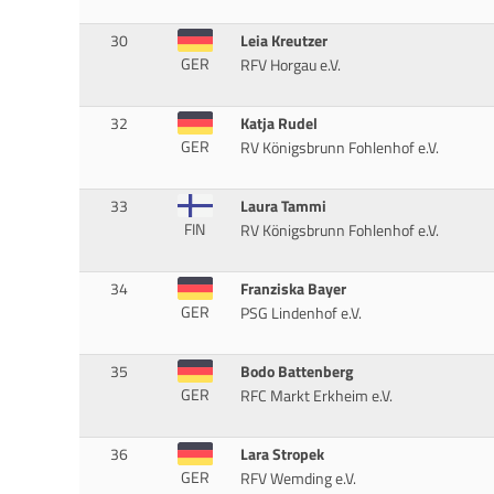
30
Leia Kreutzer
GER
RFV Horgau e.V.
32
Katja Rudel
GER
RV Königsbrunn Fohlenhof e.V.
33
Laura Tammi
FIN
RV Königsbrunn Fohlenhof e.V.
34
Franziska Bayer
GER
PSG Lindenhof e.V.
35
Bodo Battenberg
GER
RFC Markt Erkheim e.V.
36
Lara Stropek
GER
RFV Wemding e.V.