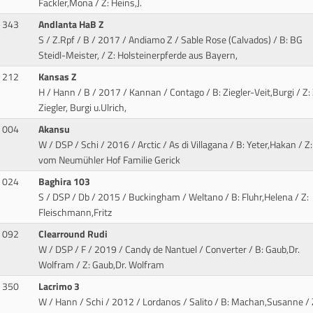
Fackler,Mona / Z: Heins,J.
343
Andlanta HaB Z
S / Z.Rpf / B / 2017 / Andiamo Z / Sable Rose (Calvados)
/ B: BG
Steidl-Meister, / Z: Holsteinerpferde aus Bayern,
212
Kansas Z
H / Hann / B / 2017 / Kannan / Contago
/ B: Ziegler-Veit,Burgi / Z:
Ziegler, Burgi u.Ulrich,
004
Akansu
W / DSP / Schi / 2016 / Arctic / As di Villagana
/ B: Yeter,Hakan / Z
vom Neumühler Hof Familie Gerick
024
Baghira 103
S / DSP / Db / 2015 / Buckingham / Weltano
/ B: Fluhr,Helena / Z:
Fleischmann,Fritz
092
Clearround Rudi
W / DSP / F / 2019 / Candy de Nantuel / Converter
/ B: Gaub,Dr.
Wolfram / Z: Gaub,Dr. Wolfram
350
Lacrimo 3
W / Hann / Schi / 2012 / Lordanos / Salito
/ B: Machan,Susanne / 