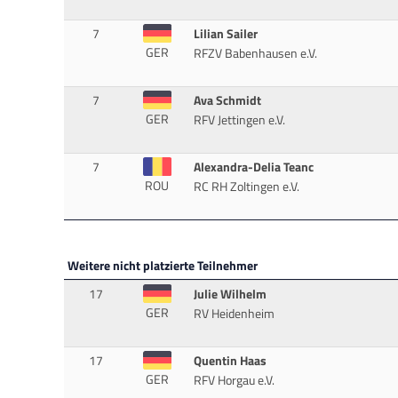
7
Lilian Sailer
GER
RFZV Babenhausen e.V.
7
Ava Schmidt
GER
RFV Jettingen e.V.
7
Alexandra-Delia Teanc
ROU
RC RH Zoltingen e.V.
Weitere nicht platzierte Teilnehmer
17
Julie Wilhelm
GER
RV Heidenheim
17
Quentin Haas
GER
RFV Horgau e.V.