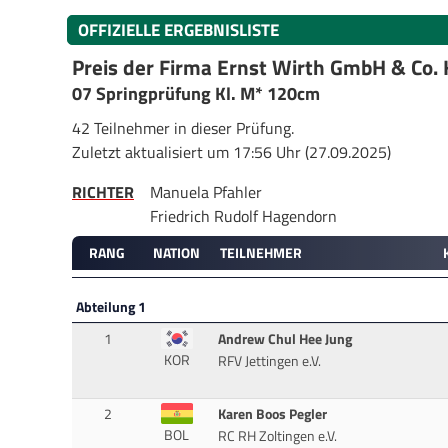
OFFIZIELLE ERGEBNISLISTE
Preis der Firma Ernst Wirth GmbH & Co.
07 Springprüfung Kl. M* 120cm
42 Teilnehmer in dieser Prüfung.
Zuletzt aktualisiert um 17:56 Uhr (27.09.2025)
RICHTER
Manuela Pfahler
Friedrich Rudolf Hagendorn
RANG
NATION
TEILNEHMER
Abteilung 1
1
Andrew Chul Hee Jung
KOR
RFV Jettingen e.V.
2
Karen Boos Pegler
BOL
RC RH Zoltingen e.V.