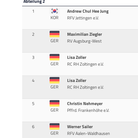
Abteilung 2
1
Andrew Chul Hee Jung
KOR
RFV Jettingen e.V.
2
Maximilian Ziegler
GER
RV Augsburg-West
3
Lisa Zoller
GER
RC RH Zoltingen e.V.
4
Lisa Zoller
GER
RC RH Zoltingen e.V.
5
Christin Nehmeyer
GER
Pffrd. Frankenhöhe e.V.
6
Werner Sailer
GER
RFV Aalen-Waldhausen