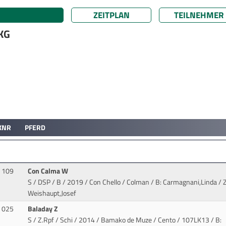
ZEITPLAN
TEILNEHMER
 KG
KNR
PFERD
109
Con Calma W
S / DSP / B / 2019 / Con Chello / Colman
/ B: Carmagnani,Linda / Z
Weishaupt,Josef
025
Baladay Z
S / Z.Rpf / Schi / 2014 / Bamako de Muze / Cento
/ 107LK13 / B: