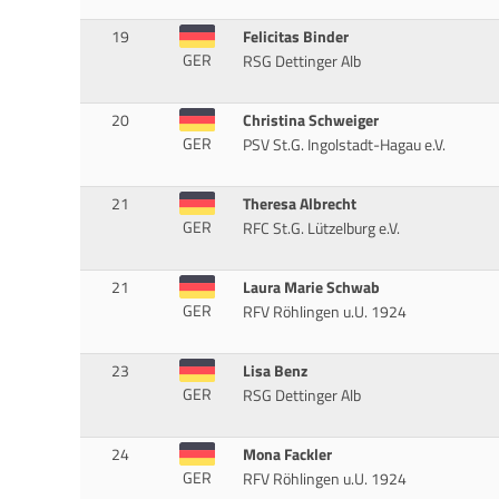
19
Felicitas Binder
GER
RSG Dettinger Alb
20
Christina Schweiger
GER
PSV St.G. Ingolstadt-Hagau e.V.
21
Theresa Albrecht
GER
RFC St.G. Lützelburg e.V.
21
Laura Marie Schwab
GER
RFV Röhlingen u.U. 1924
23
Lisa Benz
GER
RSG Dettinger Alb
24
Mona Fackler
GER
RFV Röhlingen u.U. 1924