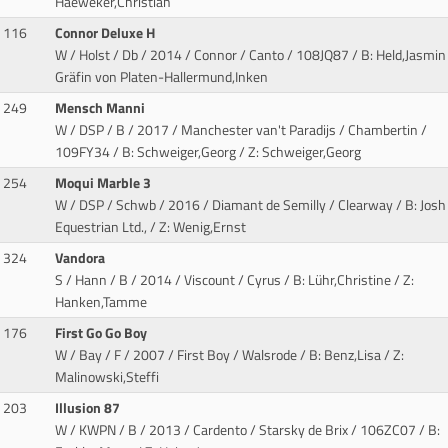
Haeweker,Christian
116
Connor Deluxe H
W / Holst / Db / 2014 / Connor / Canto
/ 108JQ87 / B: Held,Jasmin 
Gräfin von Platen-Hallermund,Inken
249
Mensch Manni
W / DSP / B / 2017 / Manchester van't Paradijs / Chambertin
/
109FY34 / B: Schweiger,Georg / Z: Schweiger,Georg
254
Moqui Marble 3
W / DSP / Schwb / 2016 / Diamant de Semilly / Clearway
/ B: Josh
Equestrian Ltd., / Z: Wenig,Ernst
324
Vandora
S / Hann / B / 2014 / Viscount / Cyrus
/ B: Lühr,Christine / Z:
Hanken,Tamme
176
First Go Go Boy
W / Bay / F / 2007 / First Boy / Walsrode
/ B: Benz,Lisa / Z:
Malinowski,Steffi
203
Illusion 87
W / KWPN / B / 2013 / Cardento / Starsky de Brix
/ 106ZC07 / B: