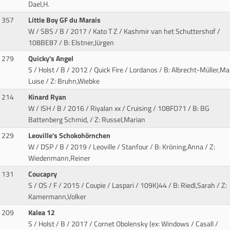
Dael,H.
357
Little Boy GF du Marais
W / SBS / B / 2017 / Kato T Z / Kashmir van het Schuttershof
/
108BE87 / B: Elstner,Jürgen
279
Quicky's Angel
S / Holst / B / 2012 / Quick Fire / Lordanos
/ B: Albrecht-Müller,Ma
Luise / Z: Bruhn,Wiebke
214
Kinard Ryan
W / ISH / B / 2016 / Riyalan xx / Cruising
/ 108FO71 / B: BG
Battenberg Schmid, / Z: Russel,Marian
229
Leoville's Schokohörnchen
W / DSP / B / 2019 / Leoville / Stanfour
/ B: Kröning,Anna / Z:
Wiedenmann,Reiner
131
Coucapry
S / OS / F / 2015 / Coupie / Laspari
/ 109KJ44 / B: Riedl,Sarah / Z:
Kamermann,Volker
209
Kalea 12
S / Holst / B / 2017 / Cornet Obolensky (ex: Windows / Casall
/