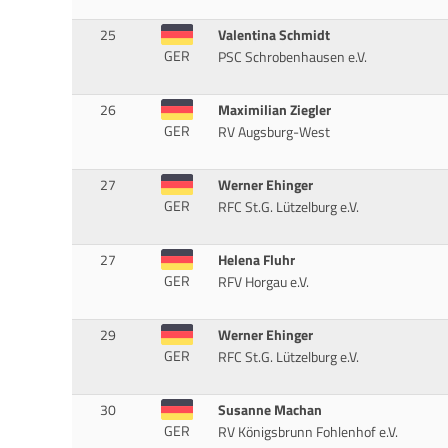
25
Valentina Schmidt
GER
PSC Schrobenhausen e.V.
26
Maximilian Ziegler
GER
RV Augsburg-West
27
Werner Ehinger
GER
RFC St.G. Lützelburg e.V.
27
Helena Fluhr
GER
RFV Horgau e.V.
29
Werner Ehinger
GER
RFC St.G. Lützelburg e.V.
30
Susanne Machan
GER
RV Königsbrunn Fohlenhof e.V.