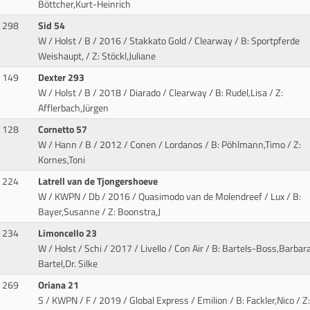
Böttcher,Kurt-Heinrich
298
Sid 54
W / Holst / B / 2016 / Stakkato Gold / Clearway
/ B: Sportpferde
Weishaupt, / Z: Stöckl,Juliane
149
Dexter 293
W / Holst / B / 2018 / Diarado / Clearway
/ B: Rudel,Lisa / Z:
Afflerbach,Jürgen
128
Cornetto 57
W / Hann / B / 2012 / Conen / Lordanos
/ B: Pöhlmann,Timo / Z:
Kornes,Toni
224
Latrell van de Tjongershoeve
W / KWPN / Db / 2016 / Quasimodo van de Molendreef / Lux
/ B:
Bayer,Susanne / Z: Boonstra,J
234
Limoncello 23
W / Holst / Schi / 2017 / Livello / Con Air
/ B: Bartels-Boss,Barbara
Bartel,Dr. Silke
269
Oriana 21
S / KWPN / F / 2019 / Global Express / Emilion
/ B: Fackler,Nico / Z