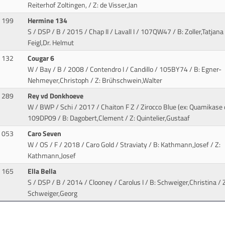
Reiterhof Zoltingen, / Z: de Visser,Jan
199
Hermine 134
S / DSP / B / 2015 / Chap II / Lavall I
/ 107QW47 / B: Zoller,Tatjana 
Feigl,Dr. Helmut
132
Cougar 6
W / Bay / B / 2008 / Contendro I / Candillo
/ 105BY74 / B: Egner-
Nehmeyer,Christoph / Z: Brühschwein,Walter
289
Rey vd Donkhoeve
W / BWP / Schi / 2017 / Chaiton F Z / Zirocco Blue (ex: Quamikase 
109DP09 / B: Dagobert,Clement / Z: Quintelier,Gustaaf
053
Caro Seven
W / OS / F / 2018 / Caro Gold / Straviaty
/ B: Kathmann,Josef / Z:
Kathmann,Josef
165
Ella Bella
S / DSP / B / 2014 / Clooney / Carolus I
/ B: Schweiger,Christina / Z
Schweiger,Georg