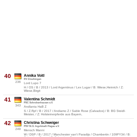
40
Annika Voitl
RV Zöschingen
236
Lord Lupo 7
H / OS / B / 2013 / Lord Argentinus / Lex Lugar / B: Wiese,Heinrich / Z:
Wiese,Birgit
41
Valentina Schmidt
PSC Schrobenhausen e.V.
343
Andlanta HaB Z
S / Z.Rpf / B / 2017 / Andiamo Z / Sable Rose (Calvados) / B: BG Steidl-
Meister, / Z: Holsteinerpferde aus Bayern,
42
Christina Schweiger
PSV St.G. Ingolstadt-Hagau e.V.
249
Mensch Manni
W / DSP / B / 2017 / Manchester van't Paradijs / Chambertin / 109FY34 / B: