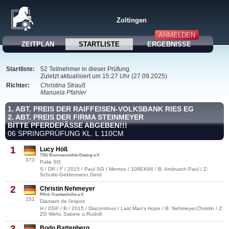
Zoltingen
ANMELDEN
ZEITPLAN
STARTLISTE
ERGEBNISSE
Startliste:
52 Teilnehmer in dieser Prüfung.
Zuletzt aktualisiert um 15:27 Uhr (27.09.2025)
Richter:
Christina Strauß
Manuela Pfahler
1. ABT. PREIS DER RAIFFEISEN-VOLKSBANK RIES EG
2. ABT. PREIS DER FIRMA STEINMEYER
BITTE PFERDEPÄSSE ABGEBEN!!!
06 SPRINGPRÜFUNG KL. L 110CM
1
Lucy Höß
TSG Brunnenmühle-Dasing e.V.
373
Palia SG
S / DR / F / 2015 / Paul SG / Mentos / 108EK84 / B: Andrusch,Paul / Z:
Schulte-Geldermann,Gerd
2
Christin Nehmeyer
Pffrd. Frankenhöhe e.V.
151
Diamant de l'espoir
H / DSP / B / 2015 / Diacontinus / Last Man's Hope / B: Nehmeyer,Christin / Z:
ZG Wehr, Sabine u.Rudolf,
3
Bodo Battenberg