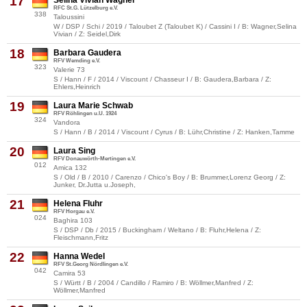
17
Selina Vivian Wagner
RFC St.G. Lützelburg e.V.
338
Taloussini
W / DSP / Schi / 2019 / Taloubet Z (Taloubet K) / Cassini I / B: Wagner,Selina
Vivian / Z: Seidel,Dirk
18
Barbara Gaudera
RFV Wemding e.V.
323
Valerie 73
S / Hann / F / 2014 / Viscount / Chasseur I / B: Gaudera,Barbara / Z:
Ehlers,Heinrich
19
Laura Marie Schwab
RFV Röhlingen u.U. 1924
324
Vandora
S / Hann / B / 2014 / Viscount / Cyrus / B: Lühr,Christine / Z: Hanken,Tamme
20
Laura Sing
RFV Donauwörth-Mertingen e.V.
012
Amica 132
S / Old / B / 2010 / Carenzo / Chico's Boy / B: Brummer,Lorenz Georg / Z:
Junker, Dr.Jutta u.Joseph,
21
Helena Fluhr
RFV Horgau e.V.
024
Baghira 103
S / DSP / Db / 2015 / Buckingham / Weltano / B: Fluhr,Helena / Z:
Fleischmann,Fritz
22
Hanna Wedel
RFV St.Georg Nördlingen e.V.
042
Camira 53
S / Württ / B / 2004 / Candillo / Ramiro / B: Wöllmer,Manfred / Z:
Wöllmer,Manfred