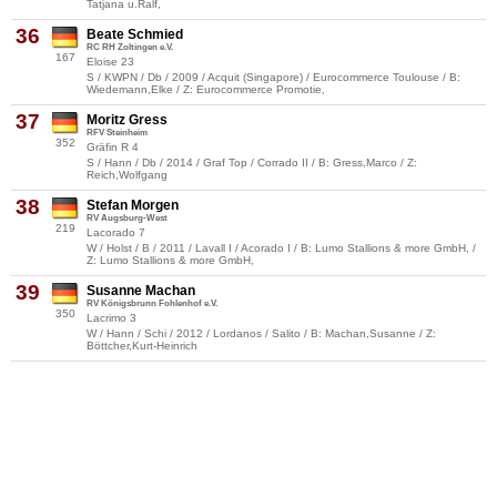
Tatjana u.Ralf,
36
Beate Schmied
RC RH Zoltingen e.V.
167
Eloise 23
S / KWPN / Db / 2009 / Acquit (Singapore) / Eurocommerce Toulouse / B:
Wiedemann,Elke / Z: Eurocommerce Promotie,
37
Moritz Gress
RFV Steinheim
352
Gräfin R 4
S / Hann / Db / 2014 / Graf Top / Corrado II / B: Gress,Marco / Z:
Reich,Wolfgang
38
Stefan Morgen
RV Augsburg-West
219
Lacorado 7
W / Holst / B / 2011 / Lavall I / Acorado I / B: Lumo Stallions & more GmbH, /
Z: Lumo Stallions & more GmbH,
39
Susanne Machan
RV Königsbrunn Fohlenhof e.V.
350
Lacrimo 3
W / Hann / Schi / 2012 / Lordanos / Salito / B: Machan,Susanne / Z:
Böttcher,Kurt-Heinrich