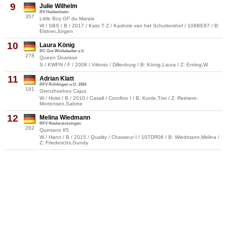
9
Julie Wilhelm
RV Heidenheim
357
Little Boy GF du Marais
W / SBS / B / 2017 / Kato T Z / Kashmir van het Schuttershof / 108BE87 / B:
Elstner,Jürgen
10
Laura König
RC Gut Winkelacker e.V.
278
Queen Doarisse
S / KWPN / F / 2008 / Vittorio / Dillenburg / B: König,Laura / Z: Enting,W.
11
Adrian Klatt
RFV Röhlingen u.U. 1924
191
Grenzhoehes Cajus
W / Holst / B / 2010 / Casall / Corofino I / B: Konle,Trixi / Z: Reimers-
Mortensen,Sabine
12
Melina Wiedmann
RFV Niederstotzingen
282
Quintano 65
W / Hann / B / 2015 / Quality / Chasseur I / 107DR06 / B: Wiedmann,Melina /
Z: Friederichs,Gundy