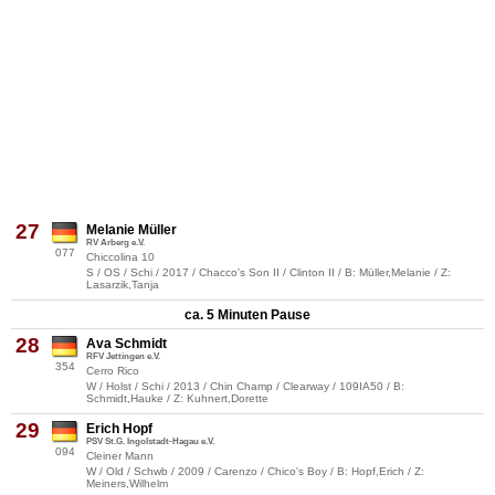
27
Melanie Müller
RV Arberg e.V.
077
Chiccolina 10
S / OS / Schi / 2017 / Chacco's Son II / Clinton II / B: Müller,Melanie / Z:
Lasarzik,Tanja
ca. 5 Minuten Pause
28
Ava Schmidt
RFV Jettingen e.V.
354
Cerro Rico
W / Holst / Schi / 2013 / Chin Champ / Clearway / 109IA50 / B:
Schmidt,Hauke / Z: Kuhnert,Dorette
29
Erich Hopf
PSV St.G. Ingolstadt-Hagau e.V.
094
Cleiner Mann
W / Old / Schwb / 2009 / Carenzo / Chico's Boy / B: Hopf,Erich / Z:
Meiners,Wilhelm