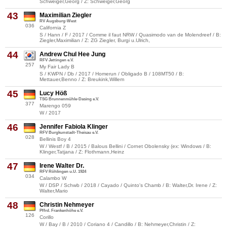
Schweiger,Georg / Z: Schweiger,Georg
43
Maximilian Ziegler
RV Augsburg-West
036
California Z
S / Hann / F / 2017 / Comme il faut NRW / Quasimodo van de Molendreef / B:
Ziegler,Maximilian / Z: ZG Ziegler, Burgi u.Ulrich,
44
Andrew Chul Hee Jung
RFV Jettingen e.V.
257
My Fair Lady B
S / KWPN / Db / 2017 / Homerun / Obligado B / 108MT50 / B:
Mettauer,Benno / Z: Breukink,Willem
45
Lucy Höß
TSG Brunnenmühle-Dasing e.V.
377
Marengo 059
W / 2017
46
Jennifer Fabiola Klinger
RFV Burgkunstadt-Theisau e.V.
028
Bellinis Boy 4
W / Westf / B / 2015 / Balous Bellini / Cornet Obolensky (ex: Windows / B:
Klinger,Tatjana / Z: Flothmann,Heinz
47
Irene Walter Dr.
RFV Röhlingen u.U. 1924
034
Calambo W
W / DSP / Schwb / 2018 / Cayado / Quinto's Chamb / B: Walter,Dr. Irene / Z:
Walter,Mario
48
Christin Nehmeyer
Pffrd. Frankenhöhe e.V.
126
Corillo
W / Bay / B / 2010 / Coriano 4 / Candillo / B: Nehmeyer,Christin / Z: