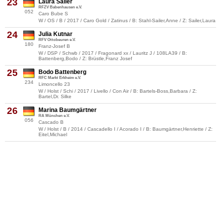
23
Laura Sailer
RFZV Babenhausen e.V.
052
Caro Bube S
W / OS / B / 2017 / Caro Gold / Zatinus / B: Stahl-Sailer,Anne / Z: Sailer,Laura
24
Julia Kutnar
RFV Ottobeuren e.V.
180
Franz-Josef B
W / DSP / Schwb / 2017 / Fragonard xx / Lauritz J / 108LA39 / B:
Battenberg,Bodo / Z: Brüstle,Franz Josef
25
Bodo Battenberg
RFC Markt Erkheim e.V.
234
Limoncello 23
W / Holst / Schi / 2017 / Livello / Con Air / B: Bartels-Boss,Barbara / Z:
Bartel,Dr. Silke
26
Marina Baumgärtner
RA München e.V.
056
Cascado B
W / Holst / B / 2014 / Cascadello I / Acorado I / B: Baumgärtner,Henriette / Z:
Eitel,Michael