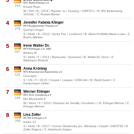
RFC Markt Erkheim e.V.
214
Kinard Ryan
W / ISH / B / 2016 / Riyalan xx / Cruising / 108FO71 / B: BG Battenberg
Schmid, / Z: Russel,Marian
4
Jennifer Fabiola Klinger
RFV Burgkunstadt-Theisau e.V.
279
Quicky's Angel
S / Holst / B / 2012 / Quick Fire / Lordanos / B: Albrecht-Müller,Marie-Luise / Z:
Bruhn,Wiebke
5
Irene Walter Dr.
RFV Röhlingen u.U. 1924
027
Belana M
S / Holst / F / 2013 / Baracuda / Quantum / B: Walter,Dr. Irene / Z:
Mattmann,Roland
6
Anna Kröning
RFV Altenmünster Baiershofen e.V.
131
Coucapry
S / OS / F / 2015 / Coupie / Laspari / 109KJ44 / B: Riedl,Sarah / Z:
Kamermann,Volker
7
Werner Ehinger
RFC St.G. Lützelburg e.V.
144
Der Blumerald E
W / Hann / F / 2019 / Diamant de Semilly / Acodetto I / B: Ehinger,Werner / Z:
Ehinger,Werner
8
Lisa Zoller
RC RH Zoltingen e.V.
209
Kalea 12
S / Holst / B / 2017 / Cornet Obolensky (ex: Windows / Casall / 109CF39 / B:
Zoller,Tatjana / Z: Hattebuhr,Jürgen