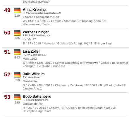
Brühschwein,Walter
49
Anna Kröning
RFV Altenmünster Baiershofen e.V.
229
Leoville's Schokohörnchen
W / DSP / B / 2019 / Leoville / Stanfour / B: Kröning,Anna / Z:
Wiedenmann,Reiner
50
Werner Ehinger
RFC St.G. Lützelburg e.V.
206
It's Me 37
S / SF / 2018 / Nervoso / Guidam (ex:Adagio IV) / B: Ehinger,Birgit
51
Lisa Zoller
RC RH Zoltingen e.V.
243
Maja 1102
S / Holst / Schi / 2019 / Cornet Obolensky (ex: Windows / Calato / B: Reiterhof
Zoltingen, / Z: Krohn,Hans-Otto
52
Julie Wilhelm
RV Heidenheim
358
Mikabertha
S / KWPN / Db / 2017 / Chapeau / Zambesi / 108RG97 / B: Wilhelm,Julie / Z:
Jansen,A.W.J.
53
Bodo Battenberg
RFC Markt Erkheim e.V.
280
Quidam de Fly
H / OS / B / 2018 / Chacfly PS / Quinar / B: Holzapfel-Engh,Klara / Z:
Holzapfel-Engh,Klara