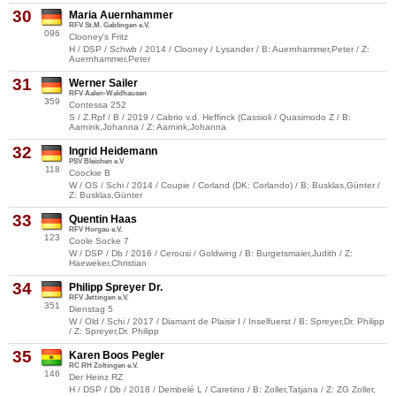
30
Maria Auernhammer
RFV St.M. Gablingen e.V.
096
Clooney's Fritz
H / DSP / Schwb / 2014 / Clooney / Lysander / B: Auernhammer,Peter / Z:
Auernhammer,Peter
31
Werner Sailer
RFV Aalen-Waldhausen
359
Contessa 252
S / Z.Rpf / B / 2019 / Cabrio v.d. Heffinck (Cassioli / Quasimodo Z / B:
Aarnink,Johanna / Z: Aarnink,Johanna
32
Ingrid Heidemann
PSV Bleichen e.V
118
Coockie B
W / OS / Schi / 2014 / Coupie / Corland (DK: Corlando) / B: Busklas,Günter /
Z: Busklas,Günter
33
Quentin Haas
RFV Horgau e.V.
123
Coole Socke 7
W / DSP / Db / 2016 / Cerousi / Goldwing / B: Burgetsmaier,Judith / Z:
Haeweker,Christian
34
Philipp Spreyer Dr.
RFV Jettingen e.V.
351
Dienstag 5
W / Old / Schi / 2017 / Diamant de Plaisir I / Inselfuerst / B: Spreyer,Dr. Philipp
/ Z: Spreyer,Dr. Philipp
35
Karen Boos Pegler
RC RH Zoltingen e.V.
146
Der Heinz RZ
H / DSP / Db / 2018 / Dembelé L / Caretino / B: Zoller,Tatjana / Z: ZG Zoller,