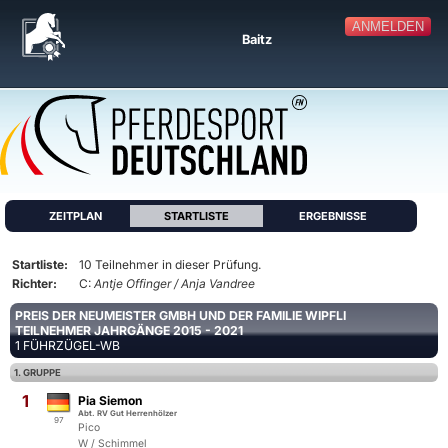
ANMELDEN
Baitz
ZEITPLAN
STARTLISTE
ERGEBNISSE
Startliste:
10 Teilnehmer in dieser Prüfung.
Richter:
C:
Antje Offinger / Anja Vandree
PREIS DER NEUMEISTER GMBH UND DER FAMILIE WIPFLI
TEILNEHMER JAHRGÄNGE 2015 - 2021
1 FÜHRZÜGEL-WB
1. GRUPPE
1
Pia Siemon
Abt. RV Gut Herrenhölzer
97
Pico
W / Schimmel