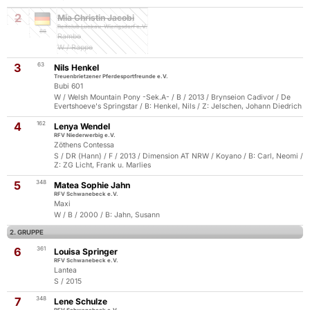
2
Mia Christin Jacobi
Reitclub Luckau-Wierigsdorf e.V.
88
Rambo
W / Rappe
3
63
Nils Henkel
Treuenbrietzener Pferdesportfreunde e.V.
Bubi 601
W / Welsh Mountain Pony -Sek.A- / B / 2013 / Brynseion Cadivor / De
Evertshoeve's Springstar / B: Henkel, Nils / Z: Jelschen, Johann Diedrich
4
162
Lenya Wendel
RFV Niederwerbig e.V.
Zöthens Contessa
S / DR (Hann) / F / 2013 / Dimension AT NRW / Koyano / B: Carl, Neomi /
Z: ZG Licht, Frank u. Marlies
5
348
Matea Sophie Jahn
RFV Schwanebeck e.V.
Maxi
W / B / 2000 / B: Jahn, Susann
2. GRUPPE
6
361
Louisa Springer
RFV Schwanebeck e.V.
Lantea
S / 2015
7
348
Lene Schulze