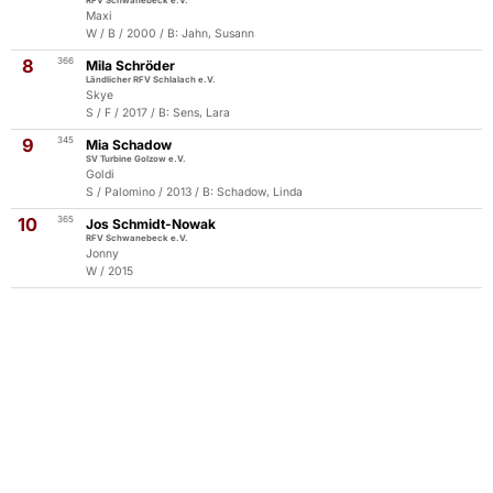
RFV Schwanebeck e.V.
Maxi
W / B / 2000 / B: Jahn, Susann
8
366
Mila Schröder
Ländlicher RFV Schlalach e.V.
Skye
S / F / 2017 / B: Sens, Lara
9
345
Mia Schadow
SV Turbine Golzow e.V.
Goldi
S / Palomino / 2013 / B: Schadow, Linda
10
365
Jos Schmidt-Nowak
RFV Schwanebeck e.V.
Jonny
W / 2015