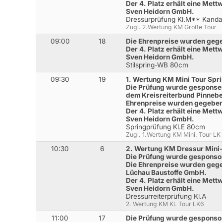
Der 4. Platz erhält eine Met
Sven Heidorn GmbH.
Dressurprüfung Kl.M** Kanda
Zugl. 2.Wertung KM Große Tour
09:00
18
Die Ehrenpreise wurden gege
Der 4. Platz erhält eine Met
Sven Heidorn GmbH.
Stilspring-WB 80cm
09:30
19
1. Wertung KM Mini Tour Spr
Die Prüfung wurde gesponse
dem Kreisreiterbund Pinneb
Ehrenpreise wurden gegeben 
Der 4. Platz erhält eine Met
Sven Heidorn GmbH.
Springprüfung Kl.E 80cm
Zugl. 1.Wertung KM Mini. Tour LK
10:30
6
2. Wertung KM Dressur Mini
Die Prüfung wurde gesponsor
Die Ehrenpreise wurden gege
Lüchau Baustoffe GmbH.
Der 4. Platz erhält eine Met
Sven Heidorn GmbH.
Dressurreiterprüfung Kl.A
2. Wertung KM Kl. Tour LK6
11:00
17
Die Prüfung wurde gesponsor