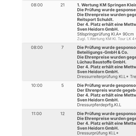
08:00
21
1. Wertung KM Springen Klei
Die Prüfung wurde gesponser
Die Ehrenpreise wurden gege
Reitsport Schuldt.
Der 4. Platz erhält eine Met
Sven Heidorn GmbH.
Stilspringprüfung Kl.A* 90cm
Zugl. 1.Wertung KM Kl. Tour LK 4
08:00
7
Die Prüfung wurde gesponsor
Beteiligungs-GmbH & Co.
Die Ehrenpreise wurden gege
Lüchau Baustoffe GmbH.
Der 4. Platz erhält eine Met
Sven Heidorn GmbH.
Dressurreiterprüfung Kl.L* Tr
10:00
5
Die Prüfung wurde gesponsor
Der Ehrenpreis wurde gegebe
Der 4. Platz erhält eine Met
Sven Heidorn GmbH.
Dressurpferdeprfg.Kl.L
11:00
12
Die Prüfung wurde gesponso
Die Ehrenpreise wurden gege
Der 4. Platz erhält eine Met
Sven Heidorn GmbH.
Dressurprüfung Kl.L*