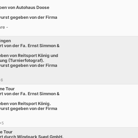
ben von Autohaus Doose
twurst gegeben von der Firma
re -
ingen
t von der Fa. Ernst Simmon &
ben von Reitsport König und
ng (Turnierfotograf).
twurst gegeben von der Firma
 6
ne Tour
t von der Fa. Ernst Simmon &
ben von Reitsport König.
twurst gegeben von der Firma
4+5
e Tour
rt durch Windpark Sued GmbH.