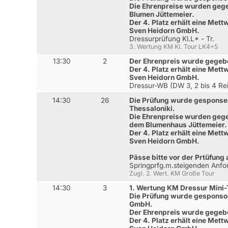
Die Ehrenpreise wurden gege
Blumen Jüttemeier.
Der 4. Platz erhält eine Met
Sven Heidorn GmbH.
Dressurprüfung Kl.L* - Tr.
3. Wertung KM Kl. Tour LK4+5
13:30
2
Der Ehrenpreis wurde gegebe
Der 4. Platz erhält eine Met
Sven Heidorn GmbH.
Dressur-WB (DW 3, 2 bis 4 Reit
14:30
26
Die Prüfung wurde gesponser
Thessaloniki.
Die Ehrenpreise wurden gege
dem Blumenhaus Jüttemeier.
Der 4. Platz erhält eine Met
Sven Heidorn GmbH.
Pässe bitte vor der Prtüfung
Springprfg.m.steigenden Anfo
Zugl. 2. Wert. KM Große Tour
14:30
3
1. Wertung KM Dressur Mini-
Die Prüfung wurde gesponsor
GmbH.
Der Ehrenpreis wurde gegebe
Der 4. Platz erhält eine Met