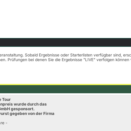
Veranstaltung. Sobald Ergebnisse oder Starterlisten verfügbar sind, er
nnen. Prüfungen bei denen Sie die Ergebnisse "LIVE" verfolgen könne
e Tour
renpreis wurde durch das
 GmbH gesponsort.
twurst gegeben von der Firma
re -