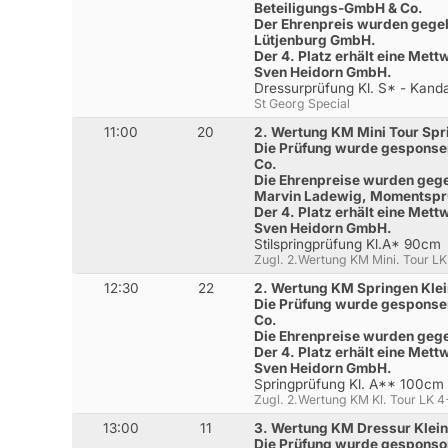
Beteiligungs-GmbH & Co.
Der Ehrenpreis wurden gege
Lütjenburg GmbH.
Der 4. Platz erhält eine Met
Sven Heidorn GmbH.
Dressurprüfung Kl. S* - Kanda
St Georg Special
11:00
20
2. Wertung KM Mini Tour Spr
Die Prüfung wurde gesponser
Co.
Die Ehrenpreise wurden gege
Marvin Ladewig, Momentspru
Der 4. Platz erhält eine Met
Sven Heidorn GmbH.
Stilspringprüfung Kl.A* 90cm
Zugl. 2.Wertung KM Mini. Tour LK
12:30
22
2. Wertung KM Springen Klei
Die Prüfung wurde gesponser
Co.
Die Ehrenpreise wurden gege
Der 4. Platz erhält eine Met
Sven Heidorn GmbH.
Springprüfung Kl. A** 100cm
Zugl. 2.Wertung KM Kl. Tour LK 
13:00
11
3. Wertung KM Dressur Klein
Die Prüfung wurde gesponso