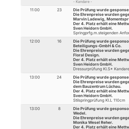
- Kandare -
11:00
23
Die Prüfung wurde gesponser
Die Ehrenpreise wurden gege
Marvin Ladewig, Momentspru
Der 4. Platz erhält eine Met
Sven Heidorn GmbH.
Springprfg.m.steigenden Anf
12:00
16
Die Prüfung wurde gesponsor
Beteiligungs-GmbH & Co.
Die Ehrenpreise wurden geg
Floral Design.
Der 4. Platz erhält eine Met
Sven Heidorn GmbH.
Dressurprüfung Kl.S* Kandar
13:00
24
Die Prüfung wurde gesponser
Die Ehrenpreise wurden gege
dem Bauzentrum Lüchau.
Der 4. Platz erhält eine Met
Sven Heidorn GmbH.
Stilspringprüfung Kl.L 110cm
13:00
8
Die Prüfung wurde gesponsor
Wedel.
Die Ehrenpreise wurden gege
Monika Wesel Reher.
Der 4. Platz erhält eine Met