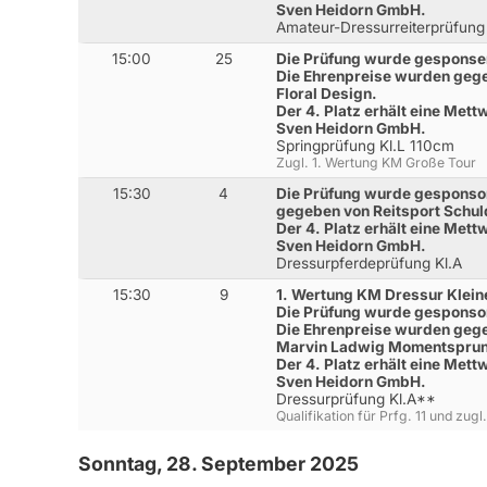
Sven Heidorn GmbH.
Amateur-Dressurreiterprüfung
15:00
25
Die Prüfung wurde gesponse
Die Ehrenpreise wurden geg
Floral Design.
Der 4. Platz erhält eine Met
Sven Heidorn GmbH.
Springprüfung Kl.L 110cm
Zugl. 1. Wertung KM Große Tour
15:30
4
Die Prüfung wurde gesponsor
gegeben von Reitsport Schul
Der 4. Platz erhält eine Met
Sven Heidorn GmbH.
Dressurpferdeprüfung Kl.A
15:30
9
1. Wertung KM Dressur Klein
Die Prüfung wurde gesponsor
Die Ehrenpreise wurden gege
Marvin Ladwig Momentspru
Der 4. Platz erhält eine Met
Sven Heidorn GmbH.
Dressurprüfung Kl.A**
Qualifikation für Prfg. 11 und zu
Sonntag, 28. September 2025