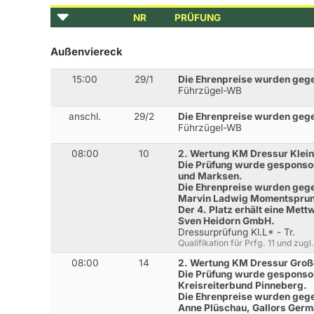
NR
PRÜFUNG
Außenviereck
15:00
29/1
Die Ehrenpreise wurden gege
Führzügel-WB
anschl.
29/2
Die Ehrenpreise wurden gege
Führzügel-WB
08:00
10
2. Wertung KM Dressur Klein
Die Prüfung wurde gesponso
und Marksen.
Die Ehrenpreise wurden gege
Marvin Ladwig Momentspru
Der 4. Platz erhält eine Met
Sven Heidorn GmbH.
Dressurprüfung Kl.L* - Tr.
Qualifikation für Prfg. 11 und zug
08:00
14
2. Wertung KM Dressur Groß
Die Prüfung wurde gespons
Kreisreiterbund Pinneberg.
Die Ehrenpreise wurden gege
Anne Plüschau, Gallors Germ