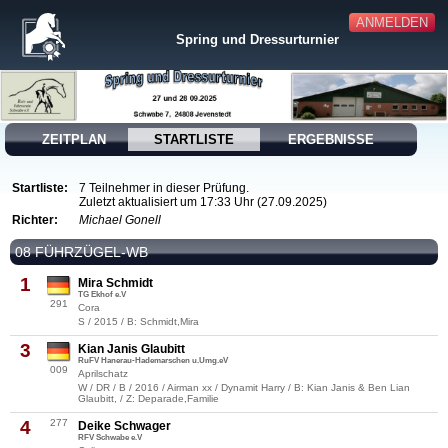
ANMELDEN
Spring und Dressurturnier
ZEITPLAN
STARTLISTE
ERGEBNISSE
Startliste:
7 Teilnehmer in dieser Prüfung.
Zuletzt aktualisiert um 17:33 Uhr (27.09.2025)
Richter:
Michael Gonell
08 FÜHRZÜGEL-WB
1
Mira Schmidt
TG Ekhof e.V
291
Cora
S / 2015 / B: Schmidt,Mira
3
Kian Janis Glaubitt
RuFV Hanerau-Hademarschen u.Umg.eV
009
Aprilschatz
W / DR / B / 2016 / Airman xx / Dynamit Harry / B: Kian Janis & Ben Lian
Glaubitt, / Z: Deparade,Familie
4
277
Deike Schwager
RFV Schwabe e.V