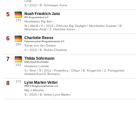
Celia
S / 2012 / B: Schwager, Anna
5
Noah Friedrich Janz
RG Augustenhof e.V
175
Moorkieker Big Ben
W / Wel.B / F / 2018 / Pinturas Big Daylight / Moorkieker Gawain / B:
Neumann,Arvid / Z: Haschke,Karen
6
Charlotte Reese
Fehmarnscher Ringreiterverein e.V.
260
Sünje von der Ostsee
S / 2010 / B: Reese,Charlotte
7
Thilda Söhrmann
RSG Groß Buchwald
252
Holsteins Lobelie
S / Shet / R / 2011 / Powerboy / Orkan / B: Krüger,Iris / Z: Ponygestüt
Holstein/Karl-H. Bumann,
8
270
Lynn Marlen Vetter
PRFV Borghorsterhütten e.V.
Mia´s Maxima
S / 2020 / B: Vetter,Lynn Marlen