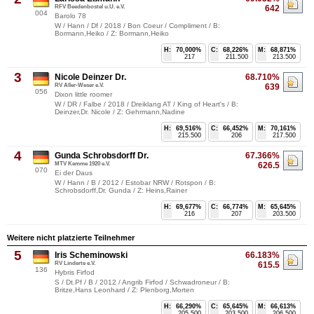
RFV Beedenbostel u.U. e.V.
642
004
Barolo 78
W / Hann / Df / 2018 / Bon Coeur / Compliment / B:
Bormann,Heiko / Z: Bormann,Heiko
H:
70,000%
C:
68,226%
M:
68,871%
217
211.500
213.500
3
Nicole Deinzer Dr.
68.710%
RV Aller-Weser e.V.
639
056
Dixon little roomer
W / DR / Falbe / 2018 / Dreiklang AT / King of Heart's / B:
Deinzer,Dr. Nicole / Z: Gehrmann,Nadine
H:
69,516%
C:
66,452%
M:
70,161%
215.500
206
217.500
4
Gunda Schrobsdorff Dr.
67.366%
MTV Kemme 1920 e.V.
626.5
070
Ei der Daus
W / Hann / B / 2012 / Estobar NRW / Rotspon / B:
Schrobsdorff,Dr. Gunda / Z: Heins,Rainer
H:
69,677%
C:
66,774%
M:
65,645%
216
207
203.500
Weitere nicht platzierte Teilnehmer
5
Iris Scheminowski
66.183%
RV Linderte e.V.
615.5
136
Hybris Firfod
S / Dt.Pf / B / 2012 / Angrib Firfod / Schwadroneur / B:
Britze,Hans Leonhard / Z: Plenborg,Morten
H:
66,290%
C:
65,645%
M:
66,613%
205.500
203.500
206.500