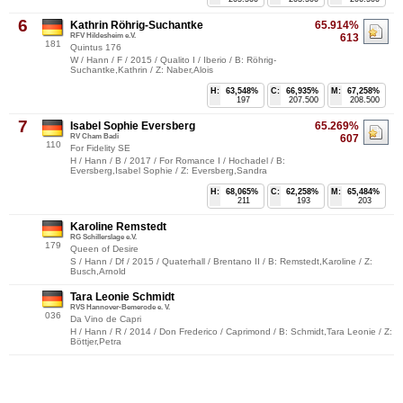
6
Kathrin Röhrig-Suchantke
65.914%
RFV Hildesheim e.V.
613
181
Quintus 176
W / Hann / F / 2015 / Qualito I / Iberio / B: Röhrig-
Suchantke,Kathrin / Z: Naber,Alois
H:
63,548%
C:
66,935%
M:
67,258%
197
207.500
208.500
7
Isabel Sophie Eversberg
65.269%
RV Cham Badi
607
110
For Fidelity SE
H / Hann / B / 2017 / For Romance I / Hochadel / B:
Eversberg,Isabel Sophie / Z: Eversberg,Sandra
H:
68,065%
C:
62,258%
M:
65,484%
211
193
203
Karoline Remstedt
RG Schillerslage e.V.
179
Queen of Desire
S / Hann / Df / 2015 / Quaterhall / Brentano II / B: Remstedt,Karoline / Z:
Busch,Arnold
Tara Leonie Schmidt
RVS Hannover-Bemerode e. V.
036
Da Vino de Capri
H / Hann / R / 2014 / Don Frederico / Caprimond / B: Schmidt,Tara Leonie / Z:
Böttjer,Petra