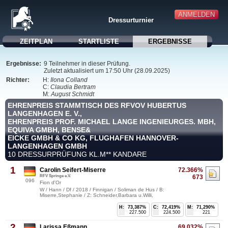
ANMELDEN
Dressurturnier
ZEITPLAN
STARTLISTE
ERGEBNISSE
Ergebnisse:
9 Teilnehmer in dieser Prüfung.
Zuletzt aktualisiert um 17:50 Uhr (28.09.2025)
Richter:
H:
Ilona Colland
C:
Claudia Bertram
M:
August Schmidt
EHRENPREIS STAMMTISCH DES RFVOV HUBERTUS
LANGENHAGEN E. V.,
EHRENPREIS PROF. MICHAEL LANGE INGENIEURGES. MBH,
EQUIVA GMBH, BENSE&
EICKE GMBH & CO KG, FLUGHAFEN HANNOVER-
LANGENHAGEN GMBH
10 DRESSURPRÜFUNG KL.M** KANDARE
1
Carolin Seifert-Miserre
72.366%
RFV Springe e.V.
673
096
Fion d'Or
W / Hann / Df / 2018 / Finnigan / Soliman de Hus / B:
Miserre,Stephanie / Z: Schneider,Barbara u.Willi,
H:
73,387%
C:
72,419%
M:
71,290%
227.500
224.500
221
2
Larissa Eßmann
69.032%