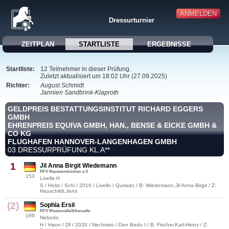
ANMELDEN
Dressurturnier
ZEITPLAN
STARTLISTE
ERGEBNISSE
Startliste:
12 Teilnehmer in dieser Prüfung.
Zuletzt aktualisiert um 18:02 Uhr (27.09.2025)
Richter:
August Schmidt
Jannien Sandbrink-Klaproth
GELDPREIS BESTATTUNGSINSTITUT RICHARD EGGERS
GMBH
EHRENPREIS EQUIVA GMBH, HAN., BENSE & EICKE GMBH &
CO KG
FLUGHAFEN HANNOVER-LANGENHAGEN GMBH
03 DRESSURPRÜFUNG KL.A**
1
Jil Anna Birgit Wiedemann
RFV Neuwarmbüchen e.V.
153
Livella H
S / Holst / Schi / 2016 / Livello / Quirado / B: Wiedemann,Jil Anna Birgit / Z:
Hauschildt,Jens
(2)
Sophia Ersil
RFV Westercelle/Altencelle
166
Nebedo
H / Hann / Df / 2020 / Nechristo / Don Bedo I / B: Fischer,Karl-Heinz / Z: