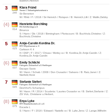
Baldrich,Heinrich
3
Klara Fründ
Verein f. Vielseitigkeitsreiterei e
240
Sir Benetton
W / Rhld / F / 2018 / Sir Heinrich / Rotspon / B: Heinrich,Lilli / Z: Wallin,Debby
(4)
Henriette Borchling
RG Schillerslage e.V.
014
Binance
S / Hann / Db / 2018 / Birmingham / Floriscount / B: Buchholz,Christine / Z:
Buchholz,Christine
5
Antje-Carolin Kordina Dr.
RFV Wipshausen e. V.
025
Carlsson K 4
H / DSP / F / 2017 / Chivas / Motley xx / B: Kordina,Dr. Antje-Carolin / Z:
Kordina,Dr. Antje-Carolin
(6)
Emily Schlicht
Fahrgem. Eichenhof e.V. Heitlingen
037
Dacapo Savio
W / Hann / Schwb / 2008 / Don Crusador / Salvano / B: Ratz,Janet / Z:
Nietfeld,Horst
7
Stefanie Siefert
Fahrgem. Eichenhof e.V. Heitlingen
045
Deichhof's Schampus
W / Hann / R / 2014 / Scuderia / Lauries Crusador xx / B: Siefert,Stefanie / Z:
ZG Vick, Christiane u.Herbert,
(8)
Enya Lyke
RFV Beedenbostel u.U. e.V.
075
Escada L
S / Hann / F / 2016 / Edward / Natiello xx / B: Lyke,Jens / Z: Lange,Wilhelm