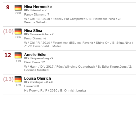
9
Nina Hermecke
RFV Helmstedt e. V.
080
Fancy Diamond 7
W / Old / B / 2018 / Farrell / For Compliment / B: Hermecke,Nina / Z:
Weerda,Wilhelm
(10)
Nina Sfina
RFV Neuwarmbüchen e.V.
086
Ferro Diamanté
W / Old / R / 2014 / Favorit Ask (BEL ex: Favortit / Shine On / B: Sfina,Nina /
Z: ZG Devendahl u.Müller,
12
Amelie Edler
RFV Hänigsen u.Umg.e.V.
119
Fürst Franz 12
W / Hann / Df / 2017 / Fürst Wilhelm / Quaterback / B: Edler-Krupp,Jens / Z:
Doerries,Manfred
(13)
Louisa Ohnrich
RFV Cremlingen u.U. e.V.
129
Hanni 268
H / Pony o.R / F / 2016 / B: Ohnrich,Louisa