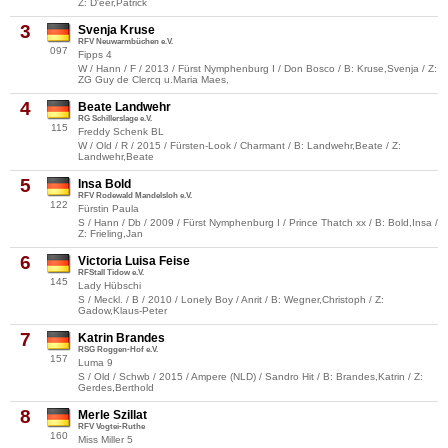
Z: D'eer,Patrick
3
Svenja Kruse
RFV Neuwarmbüchen e.V.
097
Fipps 4
W / Hann / F / 2013 / Fürst Nymphenburg I / Don Bosco / B: Kruse,Svenja / Z:
ZG Guy de Clercq u.Maria Maes,
4
Beate Landwehr
RG Schillerslage e.V.
115
Freddy Schenk BL
W / Old / R / 2015 / Fürsten-Look / Charmant / B: Landwehr,Beate / Z:
Landwehr,Beate
5
Insa Bold
RFV Rodewald Mandelsloh e.V.
122
Fürstin Paula
S / Hann / Db / 2009 / Fürst Nymphenburg I / Prince Thatch xx / B: Bold,Insa /
Z: Frieling,Jan
6
Victoria Luisa Feise
RFStall Tidow e.V.
145
Lady Hübschi
S / Meckl. / B / 2010 / Lonely Boy / Anrit / B: Wegner,Christoph / Z:
Gadow,Klaus-Peter
7
Katrin Brandes
RSG Roggen-Hof e.V.
157
Luma 9
S / Old / Schwb / 2015 / Ampere (NLD) / Sandro Hit / B: Brandes,Katrin / Z:
Gerdes,Berthold
8
Merle Szillat
RFV Vogtei-Ruthe
160
Miss Miller 5