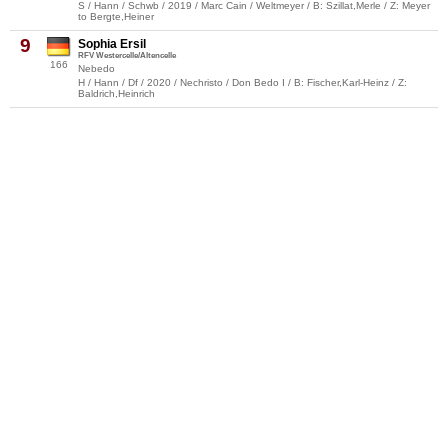
S / Hann / Schwb / 2019 / Marc Cain / Weltmeyer / B: Szillat,Merle / Z: Meyer
to Bergte,Heiner
9
Sophia Ersil
RFV Westercelle/Altencelle
166
Nebedo
H / Hann / Df / 2020 / Nechristo / Don Bedo I / B: Fischer,Karl-Heinz / Z:
Baldrich,Heinrich