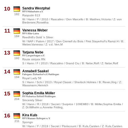
10
Sandra Westphal
RFV Hildesheim e.V.
182
Rasputin 613
W / Hann / F / 2010 / Rascalino / Don Marcello / B: Matthes,Victoria / Z: von
Biedersee,Roswitha
11
Vanessa Weber
RFV Aller-Leine
184
Reedhill's Gold 'n Silver
W / NAP / Palom / 2017 / Don Cremell du Bois / First Stayerhof's Ramzi H / B:
Weber,Vanessa / Z: v.d. Ven,M
13
Tatjana Nebe
RV Langenhagen e.V.
192
Route sixtysix RN
S / Hann / F / 2010 / Rascalino / Grand Cru / B: Nebe,Rolf / Z: Nebe,Rolf
14
Annabell Saakel
Fahrgem. Eichenhof e.V. Heitlingen
194
Royal Lady 58
S / Hann / Schi / 2013 / Royal Classic / Sherlock Holmes / B: Rexer,Jörg / Z:
Wassmann,Heinrich
15
Sophia Emilia Möller
RV Hubertus Schloß Ricklingen
204
Sincerely Silver
W / Hann / R / 2018 / Secret / Surprice / 109EM83 / B: Möller,Sophia Emilia /
Z: Dr.Wilhelm u.Anneke Fröling,
16
Kira Kuls
RFV Maasen-Sulingen e. V.
211
Spongo
W / Hann / F / 2019 / Secret / Floriscount / B: Kuls,Carsten / Z: Kuls,Carsten