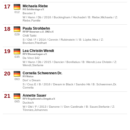
17
Michaela Riebe
RG Schillerslage e.V.
012
Bexxter 3
W / Hann / Db / 2016 / Buckingham / Hochadel / B: Riebe,Michaela / Z:
Riebe,Familie
18
Paula Strohbehn
RFSP Sieversen u.U. 1962 e.V.
029
Chilli Takki
S / Old / F / 2014 / Cennin / Rubinstein I / B: Lüpke,Nina / Z:
Brunken,Friedhart
19
Lea Christin Wendt
RFV Blumenhagen e.V.
035
Da Vinci 342
W / Hann / Db / 2015 / Dancier / Bonifatius / B: Wendt,Lea Christin / Z:
Wendt,Stefanie
20
Cornelia Schwennen Dr.
RV Meitze
063
Dori' s Dream
S / Cruz.E / B / 2016 / Dream in Black / Sandro Hit / B: Schwennen,Dr.
Cornelia
21
Annette Sauer
RFV Engelbostel u.Umgeb.e.V.
065
Ducksch
W / Old / F / 2013 / Danone I / Don Cardinale / B: Sauer,Stefanie / Z:
Tönnies,Johannes