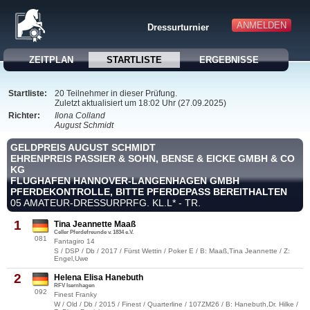
ANMELDEN
Dressurturnier
ZEITPLAN
STARTLISTE
ERGEBNISSE
Startliste:
20 Teilnehmer in dieser Prüfung.
Zuletzt aktualisiert um 18:02 Uhr (27.09.2025)
Richter:
Ilona Colland
August Schmidt
GELDPREIS AUGUST SCHMIDT
EHRENPREIS PASSIER & SOHN, BENSE & EICKE GMBH & CO
KG
FLUGHAFEN HANNOVER-LANGENHAGEN GMBH
PFERDEKONTROLLE, BITTE PFERDEPASS BEREITHALTEN
05 AMATEUR-DRESSURPRFG. KL.L* - TR.
1
Tina Jeannette Maaß
Celler Pferdefreunde v. 1834 e.V.
081
Fantagiro 14
S / DSP / Db / 2017 / Fürst Wettin / Poker E / B: Maaß,Tina Jeannette / Z:
Engel,Uwe
2
Helena Elisa Hanebuth
RFV Isernhagen
092
Finest Franky
W / Old / Db / 2015 / Finest / Quarterline / 107ZM26 / B: Hanebuth,Dr. Hilke /