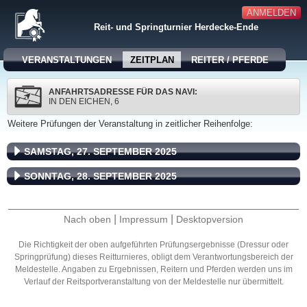
ANMELDEN
Reit- und Springturnier Herdecke-Ende
VERANSTALTUNGEN
ZEITPLAN
REITER / PFERDE
ANFAHRTSADRESSE FÜR DAS NAVI:
IN DEN EICHEN, 6
Weitere Prüfungen der Veranstaltung in zeitlicher Reihenfolge:
SAMSTAG, 27. SEPTEMBER 2025
SONNTAG, 28. SEPTEMBER 2025
|
|
Nach oben
Impressum
Desktopversion
Die Richtigkeit der oben aufgeführten Prüfungsergebnisse (Dressur oder
Springprüfung) dieses Reitturnieres, obligt dem Verantwortungsbereich der
Meldestelle. Angaben zu Ergebnissen, Reitern und Pferden werden uns im
Verlauf der Reitsportveranstaltung von der Meldestelle nur übermittelt.