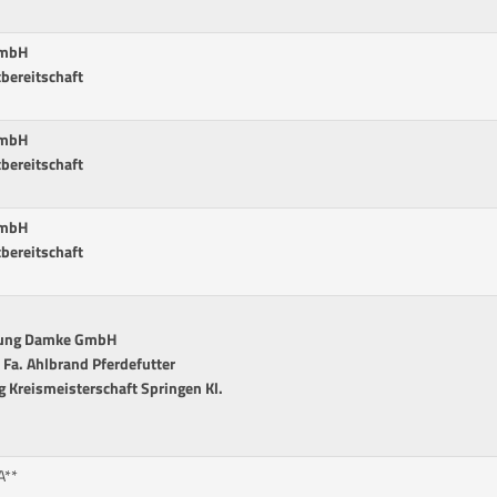
GmbH
tbereitschaft
GmbH
tbereitschaft
GmbH
tbereitschaft
itung Damke GmbH
r Fa. Ahlbrand Pferdefutter
g Kreismeisterschaft Springen Kl.
A**