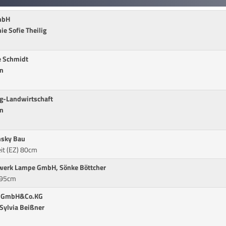
mbH
e Sofie Theilig
e Schmidt
in
g-Landwirtschaft
in
nsky Bau
eit (EZ) 80cm
ewerk Lampe GmbH, Sönke Böttcher
* 95cm
er GmbH&Co.KG
 Sylvia Beißner