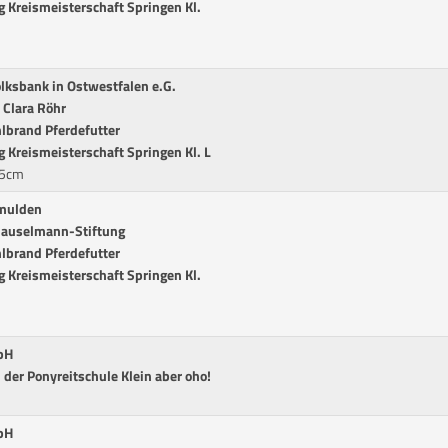
g Kreismeisterschaft Springen Kl.
olksbank in Ostwestfalen e.G.
 Clara Röhr
hlbrand Pferdefutter
 Kreismeisterschaft Springen Kl. L
15cm
tmulden
 Gauselmann-Stiftung
hlbrand Pferdefutter
g Kreismeisterschaft Springen Kl.
bH
der Ponyreitschule Klein aber oho!
m
bH