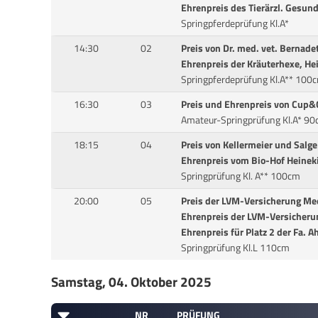
Ehrenpreis des Tierärzl. Gesu
Springpferdeprüfung Kl.A*
14:30
02
Preis von Dr. med. vet. Bernade
Ehrenpreis der Kräuterhexe, He
Springpferdeprüfung Kl.A** 100
16:30
03
Preis und Ehrenpreis von Cup&
Amateur-Springprüfung Kl.A* 9
18:15
04
Preis von Kellermeier und Sal
Ehrenpreis vom Bio-Hof Heinek
Springprüfung Kl. A** 100cm
20:00
05
Preis der LVM-Versicherung Me
Ehrenpreis der LVM-Versicher
Ehrenpreis für Platz 2 der Fa. A
Springprüfung Kl.L 110cm
Samstag, 04. Oktober 2025
NR
PRÜFUNG