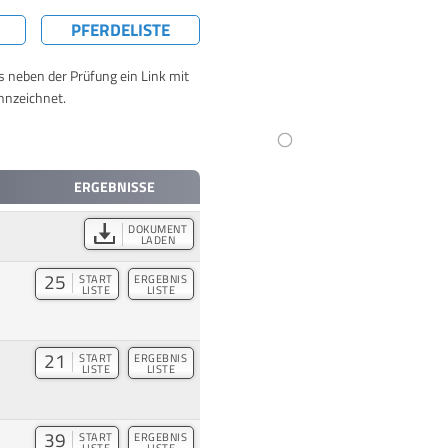
PFERDELISTE
ts neben der Prüfung ein Link mit
nnzeichnet.
ERGEBNISSE
DOKUMENT
LADEN
25
START
ERGEBNIS
LISTE
LISTE
21
START
ERGEBNIS
LISTE
LISTE
39
START
ERGEBNIS
LISTE
LISTE