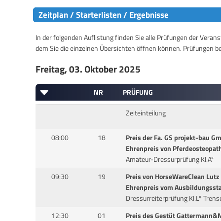
Zeitplan / Starterlisten / Ergebnisse
In der folgenden Auflistung finden Sie alle Prüfungen der Verans
dem Sie die einzelnen Übersichten öffnen können. Prüfungen b
Freitag, 03. Oktober 2025
NR
PRÜFUNG
Zeiteinteilung
08:00
18
Preis der Fa. GS projekt-bau G
Ehrenpreis von Pferdeosteopathi
Amateur-Dressurprüfung Kl.A*
09:30
19
Preis von HorseWareClean Lutz
Ehrenpreis vom Ausbildungsst
Dressurreiterprüfung Kl.L* Trens
12:30
01
Preis des Gestüt Gattermann