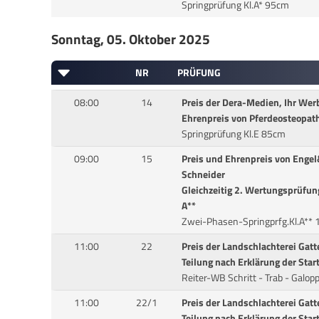
Springprüfung Kl.A* 95cm
Sonntag, 05. Oktober 2025
NR
PRÜFUNG
08:00
14
Preis der Dera-Medien, Ihr Wer
Ehrenpreis von Pferdeosteopathi
Springprüfung Kl.E 85cm
09:00
15
Preis und Ehrenpreis von Engel
Schneider
Gleichzeitig 2. Wertungsprüfun
A**
Zwei-Phasen-Springprfg.Kl.A**
11:00
22
Preis der Landschlachterei Gat
Teilung nach Erklärung der Star
Reiter-WB Schritt - Trab - Galop
11:00
22/1
Preis der Landschlachterei Gat
Teilung nach Erklärung der Star