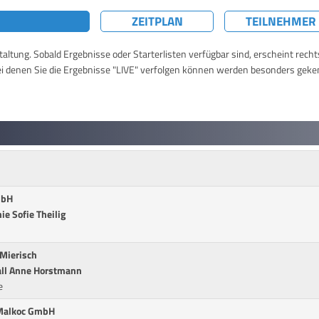
ZEITPLAN
TEILNEHMER
taltung. Sobald Ergebnisse oder Starterlisten verfügbar sind, erscheint rech
ei denen Sie die Ergebnisse "LIVE" verfolgen können werden besonders geke
mbH
e Sofie Theilig
 Mierisch
all Anne Horstmann
e
&Malkoc GmbH