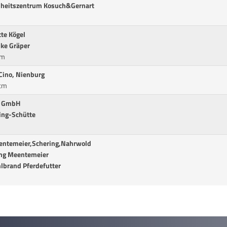
ndheitszentrum Kosuch&Gernart
tte Kögel
ike Gräper
cm
Cino, Nienburg
0cm
ge GmbH
ing-Schütte
entemeier,Schering,Nahrwold
ung Meentemeier
hlbrand Pferdefutter