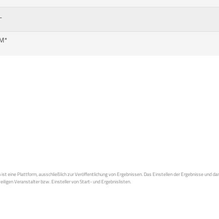
L
 M*
st eine Plattform, ausschließlich zur Veröffentlichung von Ergebnissen. Das Einstellen der Ergebnisse und da
weiligen Veranstalter bzw. Einsteller von Start- und Ergebnislisten.