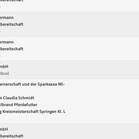
p
termann
tbereitschaft
p
termann
tbereitschaft
p
 GmbH
deux)
arnerschaft und der Sparkasse Mi-
in Claudia Schmidt
hlbrand Pferdefutter
 Kreismeisterschaft Springen Kl. L
GmbH
tbereitschaft