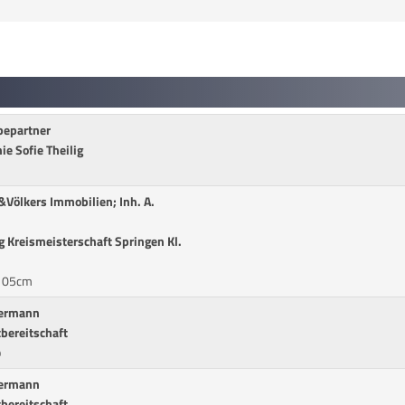
bepartner
e Sofie Theilig
&Völkers Immobilien; Inh. A.
g Kreismeisterschaft Springen Kl.
 105cm
termann
tbereitschaft
p
termann
tbereitschaft