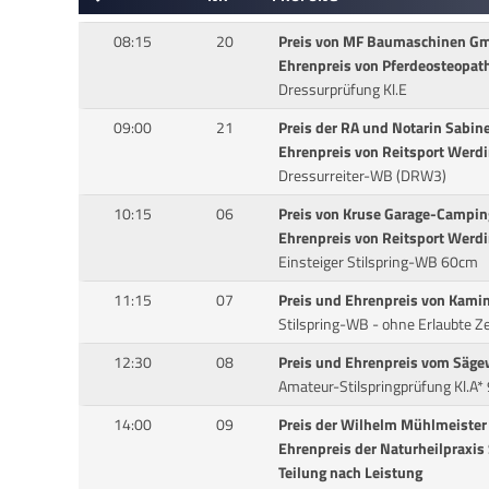
08:15
20
Preis von MF Baumaschinen G
Ehrenpreis von Pferdeosteopathi
Dressurprüfung Kl.E
09:00
21
Preis der RA und Notarin Sabin
Ehrenpreis von Reitsport Werd
Dressurreiter-WB (DRW3)
10:15
06
Preis von Kruse Garage-Campin
Ehrenpreis von Reitsport Werd
Einsteiger Stilspring-WB 60cm
11:15
07
Preis und Ehrenpreis von Kami
Stilspring-WB - ohne Erlaubte Z
12:30
08
Preis und Ehrenpreis vom Säg
Amateur-Stilspringprüfung Kl.A
14:00
09
Preis der Wilhelm Mühlmeist
Ehrenpreis der Naturheilpraxis
Teilung nach Leistung