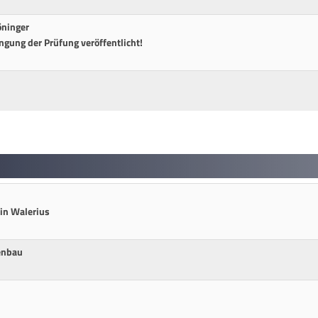
öninger
gung der Prüfung veröffentlicht!
in Walerius
kenbau