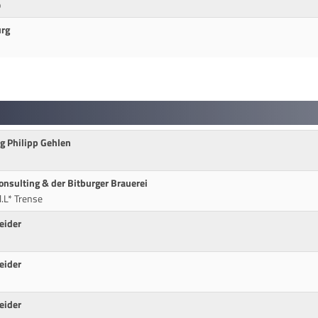
p
urg
ng Philipp Gehlen
Consulting & der Bitburger Brauerei
.L* Trense
eider
eider
eider