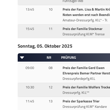
Führzügel-WB
13:45
10
Preis der Fam. Lisa & Martin Kr
Noten werden erst nach Beendin
Amateur-Dressurprfg. Kl.L* - Tr.
15:45
11
Preis der Familie Stockmar
Dressurprüfung Kl.M* Trense
Sonntag, 05. Oktober 2025
NR
PRÜFUNG
09:00
08
Preis der Familie Gerd Ewen
Ehrenpreis Bemer Partner Kerst
Dressurpferdeprfg.Kl.L
10:30
12
Preis der Familie Wolfers Troc
Dressurprfg. Kl.L**
11:45
13
Preis der Sparkasse Trier
Dressurprüfung Kl.M* Kandare