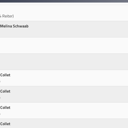
 Reiter)
y Melina Schwaab
Collet
p
Collet
p
Collet
p
Collet