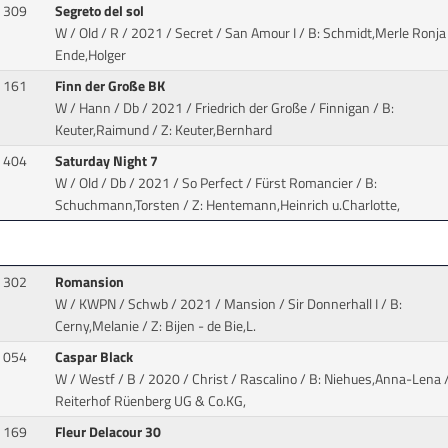
309
Segreto del sol
W / Old / R / 2021 / Secret / San Amour I
/ B: Schmidt,Merle Ronja 
Ende,Holger
161
Finn der Große BK
W / Hann / Db / 2021 / Friedrich der Große / Finnigan
/ B:
Keuter,Raimund / Z: Keuter,Bernhard
404
Saturday Night 7
W / Old / Db / 2021 / So Perfect / Fürst Romancier
/ B:
Schuchmann,Torsten / Z: Hentemann,Heinrich u.Charlotte,
302
Romansion
W / KWPN / Schwb / 2021 / Mansion / Sir Donnerhall I
/ B:
Cerny,Melanie / Z: Bijen - de Bie,L.
054
Caspar Black
W / Westf / B / 2020 / Christ / Rascalino
/ B: Niehues,Anna-Lena /
Reiterhof Rüenberg UG & Co.KG,
169
Fleur Delacour 30