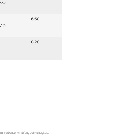
issa
6.60
/ Z:
6.20
mit verbundene Prüfung auf Richtigkeit,