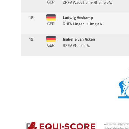
GER
ZRFV Wadelheim-Rheine e.V.
18
Ludwig Heskamp
GER
RUFV Lingen u.Umg.e.V.
19
Isabelle van Acken
GER
RZFV Ahaus e.V.
www.equi-score.com i
obliegt allein dem je