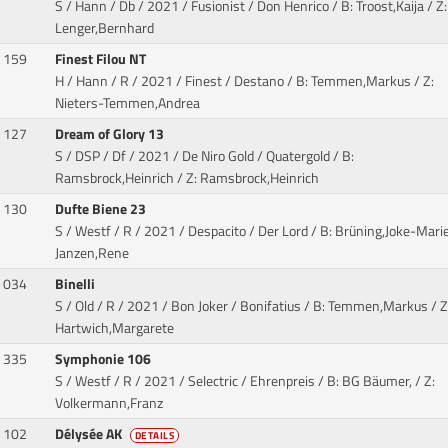
S / Hann / Db / 2021 / Fusionist / Don Henrico
/ B: Troost,Kaija / Z:
Lenger,Bernhard
159
Finest Filou NT
H / Hann / R / 2021 / Finest / Destano
/ B: Temmen,Markus / Z:
Nieters-Temmen,Andrea
127
Dream of Glory 13
S / DSP / Df / 2021 / De Niro Gold / Quatergold
/ B:
Ramsbrock,Heinrich / Z: Ramsbrock,Heinrich
130
Dufte Biene 23
S / Westf / R / 2021 / Despacito / Der Lord
/ B: Brüning,Joke-Marie
Janzen,Rene
034
Binelli
S / Old / R / 2021 / Bon Joker / Bonifatius
/ B: Temmen,Markus / Z
Hartwich,Margarete
335
Symphonie 106
S / Westf / R / 2021 / Selectric / Ehrenpreis
/ B: BG Bäumer, / Z:
Volkermann,Franz
102
Délysée AK
DETAILS