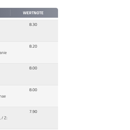
WERTNOTE
8.30
8.20
anie
8.00
8.00
enae
7.90
 / Z: