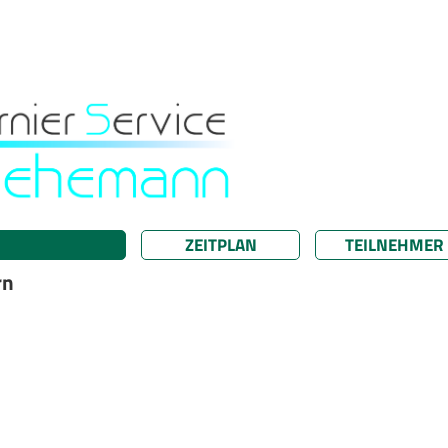
ZEITPLAN
TEILNEHMER
rn