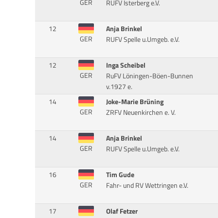
GER
RUFV Isterberg e.V.
12
Anja Brinkel
GER
RUFV Spelle u.Umgeb. e.V.
12
Inga Scheibel
GER
RuFV Löningen-Böen-Bunnen
v.1927 e.
14
Joke-Marie Brüning
GER
ZRFV Neuenkirchen e. V.
14
Anja Brinkel
GER
RUFV Spelle u.Umgeb. e.V.
16
Tim Gude
GER
Fahr- und RV Wettringen e.V.
17
Olaf Fetzer