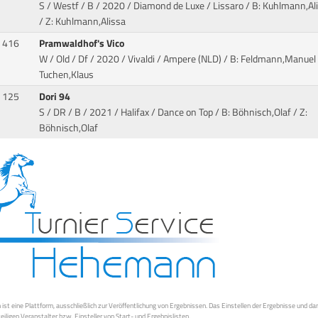
S / Westf / B / 2020 / Diamond de Luxe / Lissaro
/ B: Kuhlmann,Al
/ Z: Kuhlmann,Alissa
416
Pramwaldhof's Vico
W / Old / Df / 2020 / Vivaldi / Ampere (NLD)
/ B: Feldmann,Manuel 
Tuchen,Klaus
125
Dori 94
S / DR / B / 2021 / Halifax / Dance on Top
/ B: Böhnisch,Olaf / Z:
Böhnisch,Olaf
st eine Plattform, ausschließlich zur Veröffentlichung von Ergebnissen. Das Einstellen der Ergebnisse und da
weiligen Veranstalter bzw. Einsteller von Start- und Ergebnislisten.