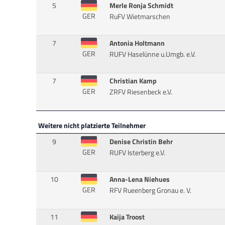
5
Merle Ronja Schmidt
GER
RuFV Wietmarschen
7
Antonia Holtmann
GER
RUFV Haselünne u.Umgb. e.V.
7
Christian Kamp
GER
ZRFV Riesenbeck e.V.
Weitere nicht platzierte Teilnehmer
9
Denise Christin Behr
GER
RUFV Isterberg e.V.
10
Anna-Lena Niehues
GER
RFV Rueenberg Gronau e. V.
11
Kaija Troost