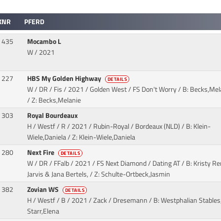
KNR
PFERD
435
Mocambo L
W / 2021
227
HBS My Golden Highway
DETAILS
W / DR / Fis / 2021 / Golden West / FS Don't Worry
/ B: Becks,Mel
/ Z: Becks,Melanie
303
Royal Bourdeaux
H / Westf / R / 2021 / Rubin-Royal / Bordeaux (NLD)
/ B: Klein-
Wiele,Daniela / Z: Klein-Wiele,Daniela
280
Next Fire
DETAILS
W / DR / FFalb / 2021 / FS Next Diamond / Dating AT
/ B: Kristy R
Jarvis & Jana Bertels, / Z: Schulte-Ortbeck,Jasmin
382
Zovian WS
DETAILS
H / Westf / B / 2021 / Zack / Dresemann
/ B: Westphalian Stables,
Starr,Elena