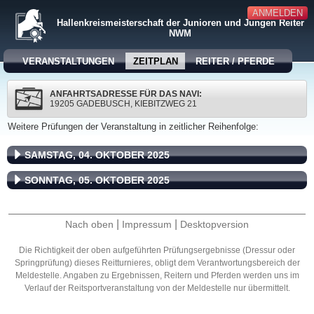
ANMELDEN
Hallenkreismeisterschaft der Junioren und Jungen Reiter
NWM
VERANSTALTUNGEN
ZEITPLAN
REITER / PFERDE
ANFAHRTSADRESSE FÜR DAS NAVI:
19205 GADEBUSCH, KIEBITZWEG 21
Weitere Prüfungen der Veranstaltung in zeitlicher Reihenfolge:
SAMSTAG, 04. OKTOBER 2025
SONNTAG, 05. OKTOBER 2025
|
|
Nach oben
Impressum
Desktopversion
Die Richtigkeit der oben aufgeführten Prüfungsergebnisse (Dressur oder
Springprüfung) dieses Reitturnieres, obligt dem Verantwortungsbereich der
Meldestelle. Angaben zu Ergebnissen, Reitern und Pferden werden uns im
Verlauf der Reitsportveranstaltung von der Meldestelle nur übermittelt.