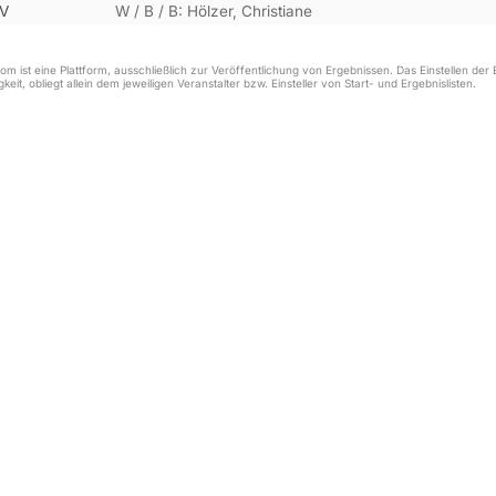
.V
W / B / B: Hölzer, Christiane
m ist eine Plattform, ausschließlich zur Veröffentlichung von Ergebnissen. Das Einstellen de
keit, obliegt allein dem jeweiligen Veranstalter bzw. Einsteller von Start- und Ergebnislisten.