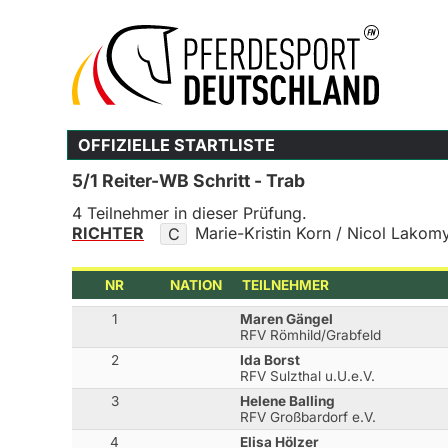
OFFIZIELLE STARTLISTE
5/1 Reiter-WB Schritt - Trab
4 Teilnehmer in dieser Prüfung.
RICHTER
Marie-Kristin Korn / Nicol Lakom
C
NR
NATION
TEILNEHMER
1
Maren Gängel
RFV Römhild/Grabfeld
2
Ida Borst
RFV Sulzthal u.U.e.V.
3
Helene Balling
RFV Großbardorf e.V.
4
Elisa Hölzer