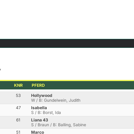
y
KNR
PFERD
53
Hollywood
W / B: Gundelwein, Judith
47
Isabella
S / B: Borst, Ida
61
Liana 43
S / Braun / B: Balling, Sabine
51
Marco