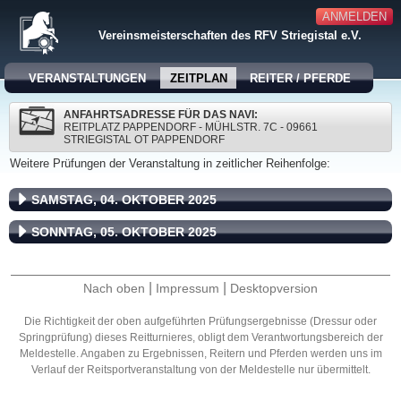
ANMELDEN
Vereinsmeisterschaften des RFV Striegistal e.V.
VERANSTALTUNGEN
ZEITPLAN
REITER / PFERDE
ANFAHRTSADRESSE FÜR DAS NAVI:
REITPLATZ PAPPENDORF - MÜHLSTR. 7C - 09661
STRIEGISTAL OT PAPPENDORF
Weitere Prüfungen der Veranstaltung in zeitlicher Reihenfolge:
SAMSTAG, 04. OKTOBER 2025
SONNTAG, 05. OKTOBER 2025
|
|
Nach oben
Impressum
Desktopversion
Die Richtigkeit der oben aufgeführten Prüfungsergebnisse (Dressur oder
Springprüfung) dieses Reitturnieres, obligt dem Verantwortungsbereich der
Meldestelle. Angaben zu Ergebnissen, Reitern und Pferden werden uns im
Verlauf der Reitsportveranstaltung von der Meldestelle nur übermittelt.