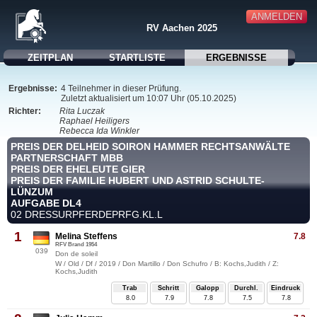
ANMELDEN
RV Aachen 2025
ZEITPLAN
STARTLISTE
ERGEBNISSE
Ergebnisse:
4 Teilnehmer in dieser Prüfung.
Zuletzt aktualisiert um 10:07 Uhr (05.10.2025)
Richter:
Rita Luczak
Raphael Heiligers
Rebecca Ida Winkler
PREIS DER DELHEID SOIRON HAMMER RECHTSANWÄLTE
PARTNERSCHAFT MBB
PREIS DER EHELEUTE GIER
PREIS DER FAMILIE HUBERT UND ASTRID SCHULTE-
LÜNZUM
AUFGABE DL4
02 DRESSURPFERDEPRFG.KL.L
1
Melina Steffens
7.8
RFV Brand 1954
039
Don de soleil
W / Old / Df / 2019 / Don Martillo / Don Schufro / B: Kochs,Judith / Z:
Kochs,Judith
Trab
Schritt
Galopp
Durchl.
Eindruck
8.0
7.9
7.8
7.5
7.8