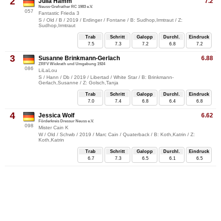
2
Julia Hamm
7.2
Neuss-Grefrather RC 1983 e.V.
057
Fantastic Frieda 3
S / Old / B / 2019 / Erdinger / Fontane / B: Sudhop,Irmtraut / Z:
Sudhop,Irmtraut
Trab
Schritt
Galopp
Durchl.
Eindruck
7.5
7.3
7.2
6.8
7.2
3
Susanne Brinkmann-Gerlach
6.88
ZRFV Wickrath und Umgebung 1924
086
LiLaLou
S / Hann / Db / 2019 / Libertad / White Star / B: Brinkmann-
Gerlach,Susanne / Z: Golsch,Tanja
Trab
Schritt
Galopp
Durchl.
Eindruck
7.0
7.4
6.8
6.4
6.8
4
Jessica Wolf
6.62
Förderkreis Dressur Neuss e.V.
098
Mister Cain K
W / Old / Schwb / 2019 / Marc Cain / Quaterback / B: Koth,Katrin / Z:
Koth,Katrin
Trab
Schritt
Galopp
Durchl.
Eindruck
6.7
7.3
6.5
6.1
6.5