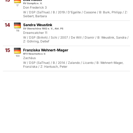
RV Gompitz e. V.
17
Don Frederick 3
W / DSP (SaThue) / B / 2019 / D'Egalite / Cassone / B: Burk, Philipp / Z:
Seibert, Barbara
14
Sandra Weustink
SV Oberschöna 1902 e. V., Abt. PS
118
Dreamcatcher 11
W / DSP (BrAnh) / Schi / 2007 / De Will / Diamir / B: Weustink, Sandra /
Z: Göhring, Detlef
15
Franziska Wehnert-Mager
RFV Neschwitz e.V.
100
Zachäus
W / DSP (SaThue) / B / 2014 / Zalando / Licanto / B: Wehnert-Mager,
Franziska / Z: Hantusch, Peter