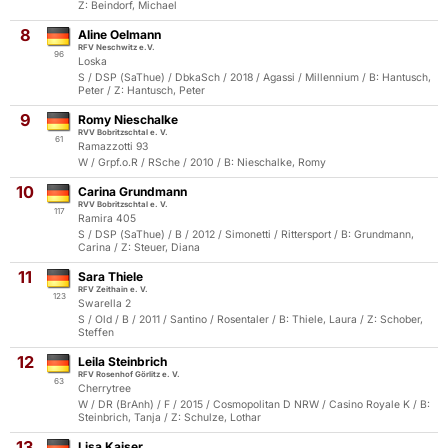
Z: Beindorf, Michael
8
Aline Oelmann
RFV Neschwitz e.V.
96
Loska
S / DSP (SaThue) / DbkaSch / 2018 / Agassi / Millennium / B: Hantusch,
Peter / Z: Hantusch, Peter
9
Romy Nieschalke
RVV Bobritzschtal e. V.
61
Ramazzotti 93
W / Grpf.o.R / RSche / 2010 / B: Nieschalke, Romy
10
Carina Grundmann
RVV Bobritzschtal e. V.
117
Ramira 405
S / DSP (SaThue) / B / 2012 / Simonetti / Rittersport / B: Grundmann,
Carina / Z: Steuer, Diana
11
Sara Thiele
RFV Zeithain e. V.
123
Swarella 2
S / Old / B / 2011 / Santino / Rosentaler / B: Thiele, Laura / Z: Schober,
Steffen
12
Leila Steinbrich
RFV Rosenhof Görlitz e. V.
63
Cherrytree
W / DR (BrAnh) / F / 2015 / Cosmopolitan D NRW / Casino Royale K / B:
Steinbrich, Tanja / Z: Schulze, Lothar
13
Lisa Kaiser