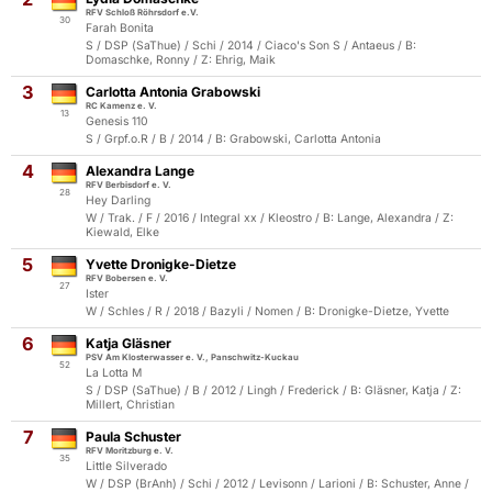
RFV Schloß Röhrsdorf e.V.
30
Farah Bonita
S / DSP (SaThue) / Schi / 2014 / Ciaco's Son S / Antaeus / B:
Domaschke, Ronny / Z: Ehrig, Maik
3
Carlotta Antonia Grabowski
RC Kamenz e. V.
13
Genesis 110
S / Grpf.o.R / B / 2014 / B: Grabowski, Carlotta Antonia
4
Alexandra Lange
RFV Berbisdorf e. V.
28
Hey Darling
W / Trak. / F / 2016 / Integral xx / Kleostro / B: Lange, Alexandra / Z:
Kiewald, Elke
5
Yvette Dronigke-Dietze
RFV Bobersen e. V.
27
Ister
W / Schles / R / 2018 / Bazyli / Nomen / B: Dronigke-Dietze, Yvette
6
Katja Gläsner
PSV Am Klosterwasser e. V., Panschwitz-Kuckau
52
La Lotta M
S / DSP (SaThue) / B / 2012 / Lingh / Frederick / B: Gläsner, Katja / Z:
Millert, Christian
7
Paula Schuster
RFV Moritzburg e. V.
35
Little Silverado
W / DSP (BrAnh) / Schi / 2012 / Levisonn / Larioni / B: Schuster, Anne /