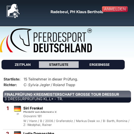
ANMELDEN
Radebeul, PH Klaus Berthold
ZEITPLAN
STARTLISTE
ERGEBNISSE
Startliste:
15 Teilnehmer in dieser Prüfung.
Richter:
C:
Sylvia Jegler / Roland Trapp
FINALPRÜFUNG KREISMEISTERSCHAFT GROSSE TOUR DRESSUR
3 DRESSURPRÜFUNG KL.L* - TR.
1
Siri Frenkel
PferdeSV zum Adlernest e.V.
31
Giovanni 181
W / Hann / B / 2006 / Grafenstolz / Markus Deak xx / B: Barth, Romina /
Z: Westphal, Rainer
2
Lydia Domaschke