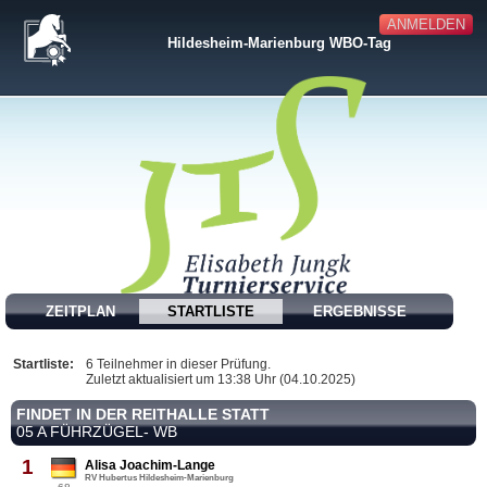
ANMELDEN
Hildesheim-Marienburg WBO-Tag
ZEITPLAN
STARTLISTE
ERGEBNISSE
Startliste:
6 Teilnehmer in dieser Prüfung.
Zuletzt aktualisiert um 13:38 Uhr (04.10.2025)
FINDET IN DER REITHALLE STATT
05 A FÜHRZÜGEL- WB
1
Alisa Joachim-Lange
RV Hubertus Hildesheim-Marienburg