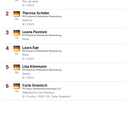
68
Duc de larre
G / 2015
2
Theresa Schütte
RV Hubertus Hildesheim-Marienburg
64
Sydney
M / 2015
3
Leana Pastovic
RV Hubertus Hildesheim-Marienburg
73
Noris
4
Laura Ege
RV Hubertus Hildesheim-Marienburg
67
River
G / 2013
5
Lina Kleemann
RV Hubertus Hildesheim-Marienburg
69
Jimmy
G / 2013
6
Carla Graetsch
Pro Equo Schlewecke-Ambergau e.V.
50
Silberfuchs vom Daxbau
G / Fuchs / 2005 / B: Carla Graetsch