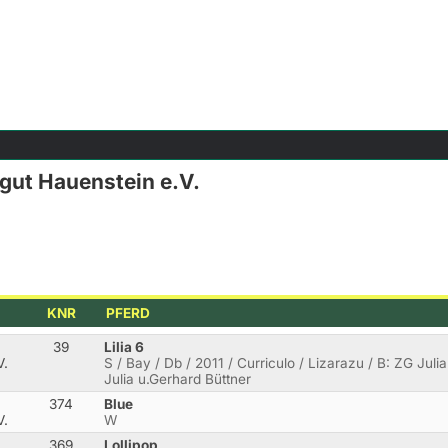
fgut Hauenstein e.V.
KNR
PFERD
39
Lilia 6
V.
S / Bay / Db / 2011 / Curriculo / Lizarazu / B: ZG Juli
Julia u.Gerhard Büttner
374
Blue
V.
W
369
Lollipop