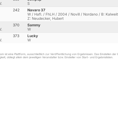
V.
S
242
Navaro 37
W / Hafl. / FhLH / 2004 / Novill / Nordano / B: Kalwei
Z: Neudecker, Hubert
370
Sammy
V.
W
373
Lucky
V.
W
m ist eine Plattform, ausschließlich zur Veröffentlichung von Ergebnissen. Das Einstellen de
keit, obliegt allein dem jeweiligen Veranstalter bzw. Einsteller von Start- und Ergebnislisten.