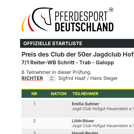
OFFIZIELLE STARTLISTE
Preis des Club der 50er Jagdclub Ho
7/1 Reiter-WB Schritt - Trab - Galopp
6 Teilnehmer in dieser Prüfung.
RICHTER
Sigfrid Haaf / Hans Steger
C
NR
NATION
TEILNEHMER
1
Emilia Suttner
Jagd Club Hofgut Hauenstein e.
2
Lilith Röver
Jagd Club Hofgut Hauenstein e.
3
Hanah Reuter