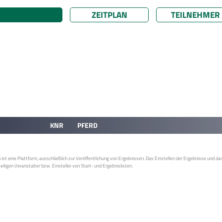
ZEITPLAN
TEILNEHMER
KNR
PFERD
st eine Plattform, ausschließlich zur Veröffentlichung von Ergebnissen. Das Einstellen der Ergebnisse und da
weiligen Veranstalter bzw. Einsteller von Start- und Ergebnislisten.