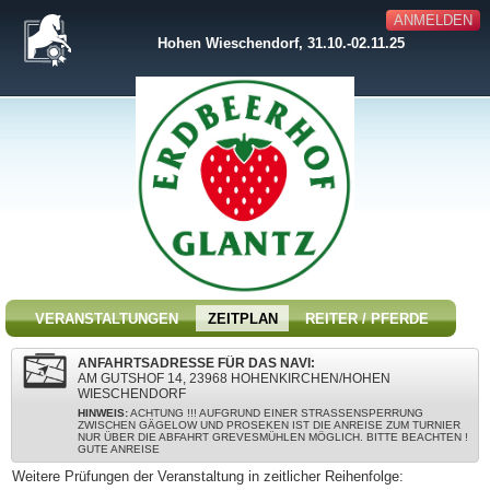
ANMELDEN
Hohen Wieschendorf, 31.10.-02.11.25
VERANSTALTUNGEN
ZEITPLAN
REITER / PFERDE
ANFAHRTSADRESSE FÜR DAS NAVI:
AM GUTSHOF 14, 23968 HOHENKIRCHEN/HOHEN
WIESCHENDORF
HINWEIS:
ACHTUNG !!! AUFGRUND EINER STRASSENSPERRUNG Z
WISCHEN GÄGELOW UND PROSEKEN IST DIE ANREISE ZUM TURNIER N
UR ÜBER DIE ABFAHRT GREVESMÜHLEN MÖGLICH. BITTE BEACHTEN ! G
UTE ANREISE
Weitere Prüfungen der Veranstaltung in zeitlicher Reihenfolge: