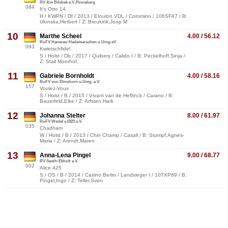
RV Am Bilsbek e.V.,Pinneberg
084
It's Otto 14
H / KWPN / Df / 2013 / Etoulon VDL / Coromino / 106SF47 / B:
Ulonska,Herbert / Z: Breukink,Joop M
10
Marthe Scheel
4.00 / 56.12
RuFV Hanerau-Hademarschen u.Umg.eV
093
Kwietschfidel
S / Holst / Db / 2017 / Quibery / Calido I / B: Peckelhoff,Sinja /
Z: Stall Moorhof,
11
Gabriele Bornholdt
4.00 / 58.16
RuFV von Elmshorn u.Umg. e.V.
157
Voulez-Vous
S / Holst / B / 2015 / Vivant van de Heffinck / Carano / B:
Bauerfeld,Elke / Z: Arfsten,Hark
12
Johanna Stelter
8.00 / 61.97
RuFV Wedel v.1923 e.V.
035
Chadham
W / Holst / B / 2013 / Chin Champ / Casall / B: Stumpf,Agnes-
Maria / Z: Arendt,Maren
13
Anna-Lena Pingel
9.00 / 68.77
RV Seeth-Ekholt e.V.
002
Alice 425
S / OS / B / 2014 / Casino Berlin / Landsieger I / 107XP89 / B:
Pingel,Ingo / Z: Teller,Sven