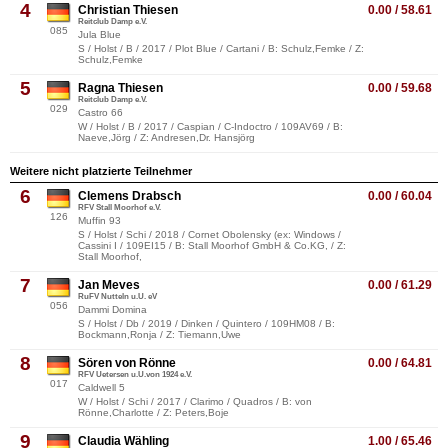
4
Christian Thiesen
0.00 / 58.61
Reitclub Damp e.V.
085
Jula Blue
S / Holst / B / 2017 / Plot Blue / Cartani / B: Schulz,Femke / Z:
Schulz,Femke
5
Ragna Thiesen
0.00 / 59.68
Reitclub Damp e.V.
029
Castro 66
W / Holst / B / 2017 / Caspian / C-Indoctro / 109AV69 / B:
Naeve,Jörg / Z: Andresen,Dr. Hansjörg
Weitere nicht platzierte Teilnehmer
6
Clemens Drabsch
0.00 / 60.04
RFV Stall Moorhof e.V.
126
Muffin 93
S / Holst / Schi / 2018 / Cornet Obolensky (ex: Windows /
Cassini I / 109EI15 / B: Stall Moorhof GmbH & Co.KG, / Z:
Stall Moorhof,
7
Jan Meves
0.00 / 61.29
RuFV Nutteln u.U. eV
056
Dammi Domina
S / Holst / Db / 2019 / Dinken / Quintero / 109HM08 / B:
Bockmann,Ronja / Z: Tiemann,Uwe
8
Sören von Rönne
0.00 / 64.81
RFV Uetersen u.U.von 1924 e.V.
017
Caldwell 5
W / Holst / Schi / 2017 / Clarimo / Quadros / B: von
Rönne,Charlotte / Z: Peters,Boje
9
Claudia Wähling
1.00 / 65.46