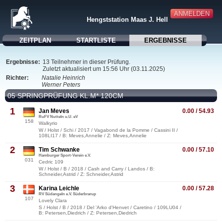
ANMELDEN
Hengststation Maas J. Hell
ZEITPLAN
STARTLISTE
ERGEBNISSE
Ergebnisse:
13 Teilnehmer in dieser Prüfung.
Zuletzt aktualisiert um 15:56 Uhr (03.11.2025)
Richter:
Natalie Heinrich
Werner Peters
05 SPRINGPRÜFUNG KL.M* 120CM
1
Jan Meves
0.00 / 54.93
RuFV Nutteln u.U. eV
158
Walkyrio
W / Holst / Schi / 2017 / Vagabond de la Pomme / Cassini II /
108LI17 / B: Meves,Annelie / Z: Meves,Annelie
2
Tim Schwanke
0.00 / 57.10
Hamburger Sport-Verein e.V.
031
Cedric 109
W / Holst / B / 2018 / Cash and Carry / Landos / B:
Schneider,Astrid / Z: Schneider,Astrid
3
Karina Leichle
0.00 / 57.28
RV Südangeln e.V. Süderbrarup
107
Lovely Clara
S / Holst / B / 2018 / Del 'Arko d'Henvet / Caretino / 109LU04 /
B: Petersen,Diedrich / Z: Petersen,Diedrich