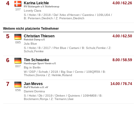
4
Karina Leichle
4.00 / 62.26
RV Südangeln e.V. Süderbrarup
107
Lovely Clara
S / Holst / B / 2018 / Del 'Arko d'Henvet / Caretino / 109LU04 /
B: Petersen,Diedrich / Z: Petersen,Diedrich
Weitere nicht platzierte Teilnehmer
5
Christian Thiesen
4.00 / 62.50
Reitclub Damp e.V.
085
Jula Blue
S / Holst / B / 2017 / Plot Blue / Cartani / B: Schulz,Femke / Z:
Schulz,Femke
6
Tim Schwanke
8.00 / 58.59
Hamburger Sport-Verein e.V.
007
Big in Berlin
W / DSP / Schwb / 2018 / Big Star / Cento / 108QR59 / B:
Thoben,Dorota / Z: Helmle,Roland
7
Jan Meves
14.00 / 76.74
RuFV Nutteln u.U. eV
056
Dammi Domina
S / Holst / Db / 2019 / Dinken / Quintero / 109HM08 / B:
Bockmann,Ronja / Z: Tiemann,Uwe