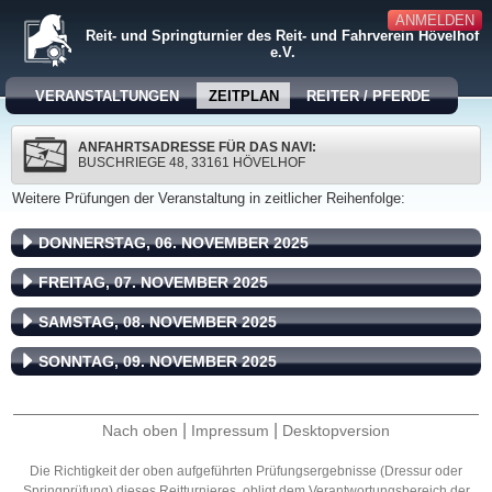
ANMELDEN
Reit- und Springturnier des Reit- und Fahrverein Hövelhof
e.V.
VERANSTALTUNGEN
ZEITPLAN
REITER / PFERDE
ANFAHRTSADRESSE FÜR DAS NAVI:
BUSCHRIEGE 48, 33161 HÖVELHOF
Weitere Prüfungen der Veranstaltung in zeitlicher Reihenfolge:
DONNERSTAG, 06. NOVEMBER 2025
FREITAG, 07. NOVEMBER 2025
SAMSTAG, 08. NOVEMBER 2025
SONNTAG, 09. NOVEMBER 2025
|
|
Nach oben
Impressum
Desktopversion
Die Richtigkeit der oben aufgeführten Prüfungsergebnisse (Dressur oder
Springprüfung) dieses Reitturnieres, obligt dem Verantwortungsbereich der