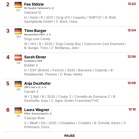
2
Fee Stölzle
12:02
RV Gestüt Tiefenhof e.V.
207
Oakland 12
H / Holst / R / 2021 / Origi d'O / Casalito / 109PY27 / B: Rödl
Sportpferde GmbH / Z: Bock, Hans
3
Timo Burger
12:04
Neumarkter PSFr. e.V.
264
Sligo cool Candy
W / ISH / B / 2020 / Sligo Candy Boy / Coolcorron Cool Diamond /
B: Burger, Timo / Z: McManus, John
4
Sarah Ebner
12:06
Gastlizenz GER
138
Bubbel 3
H / DSP (BrAnh) / FwSchi / 2020 / Balvenie / Catalido / B:
Nussbaumer, Thomas / Z: Rose, Heike
5
Anja Dezlhofer
12:08
LRFV Hof u.U. e.V.
108
Carnell Z
W / Z.Rpf / B / 2020 / Castar Z / Cornetto du Domaine Z / B:
Dezlhofer, Anja / Z: Agrar GmbH Crawinkel/THC
6
Laura Wagner
12:10
Pffrd. Schwandorf e.V.
68
Cascaja Blue
S / Westf / Db / 2020 / Chubakko / Cristallo / B: Schulte, Karen / Z:
Pohlmann, Doris
PAUSE