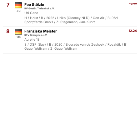
7
Fee Stölzle
12:22
RV Gestüt Tiefenhof e.V.
213
Uri Cane
H / Holst / B / 2022 / Uriko (Clooney NLD) / Con Air / B: Rödl
Sportpferde GmbH / Z: Stegemann, Jan-Kuhrt
8
Franziska Meister
12:24
RFV Beilngries e.V.
148
Aurelie 18
S / DSP (Bay) / B / 2020 / Eldorado van de Zeshoek / Royaldik / B:
Gaub, Wolfram / Z: Gaub, Wolfram