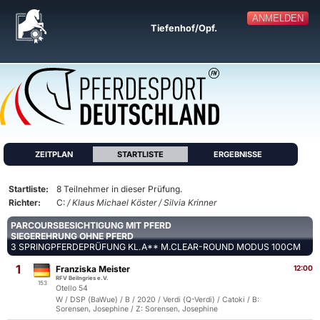
ANMELDEN
Tiefenhof/Opf.
ZEITPLAN
STARTLISTE
ERGEBNISSE
Startliste:
8 Teilnehmer in dieser Prüfung.
Richter:
C:
/ Klaus Michael Köster / Silvia Krinner
PARCOURSBESICHTIGUNG MIT PFERD
SIEGEREHRUNG OHNE PFERD
3 SPRINGPFERDEPRÜFUNG KL.A** M.CLEAR-ROUND MODUS 100CM
1
Franziska Meister
12:00
RFV Beilngries e.V.
153
Otello 54
W / DSP (BaWue) / B / 2020 / Verdi (Q-Verdi) / Catoki / B:
Sorensen, Josephine / Z: Sorensen, Josephine