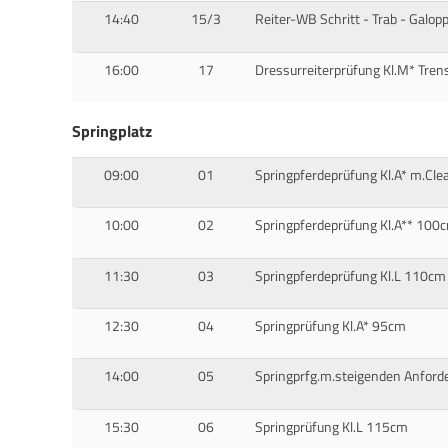
14:40
15/3
Reiter-WB Schritt - Trab - Galop
16:00
17
Dressurreiterprüfung Kl.M* Tren
Springplatz
09:00
01
Springpferdeprüfung Kl.A* m.C
10:00
02
Springpferdeprüfung Kl.A** 100
11:30
03
Springpferdeprüfung Kl.L 110cm
12:30
04
Springprüfung Kl.A* 95cm
14:00
05
Springprfg.m.steigenden Anford
15:30
06
Springprüfung Kl.L 115cm