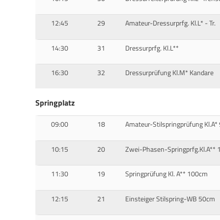
12:45
29
Amateur-Dressurprfg. Kl.L* - Tr.
14:30
31
Dressurprfg. Kl.L**
16:30
32
Dressurprüfung Kl.M* Kandare
Springplatz
09:00
18
Amateur-Stilspringprüfung Kl.A
10:15
20
Zwei-Phasen-Springprfg.Kl.A**
11:30
19
Springprüfung Kl. A** 100cm
12:15
21
Einsteiger Stilspring-WB 50cm