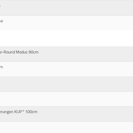
p
se
lear-Round Modus 90cm
cm
erungen Kl.A** 100cm