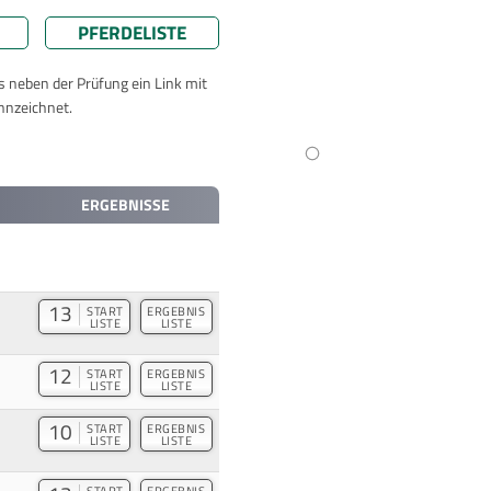
PFERDELISTE
ts neben der Prüfung ein Link mit
nnzeichnet.
ERGEBNISSE
13
START
ERGEBNIS
LISTE
LISTE
12
START
ERGEBNIS
LISTE
LISTE
10
START
ERGEBNIS
LISTE
LISTE
START
ERGEBNIS