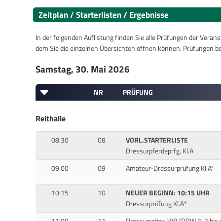
Zeitplan / Starterlisten / Ergebnisse
In der folgenden Auflistung finden Sie alle Prüfungen der Verans
dem Sie die einzelnen Übersichten öffnen können. Prüfungen b
Samstag, 30. Mai 2026
NR
PRÜFUNG
Reithalle
08:30
08
VORL.STARTERLISTE
Dressurpferdeprfg. Kl.A
09:00
09
Amateur-Dressurprüfung Kl.A*
10:15
10
NEUER BEGINN: 10:15 UHR
Dressurprüfung Kl.A*