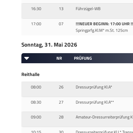
16:30
13
Führzügel-WB
17:00
07
!!!NEUER BEGINN: 17:00 UHR !!
Springprfg.Kl.M* m.St. 125cm
Sonntag, 31. Mai 2026
NR
PRÜFUNG
Reithalle
08:00
26
Dressurprüfung Kl.A*
08:30
27
Dressurprüfung Kl.A**
09:00
28
Amateur-Dressurreiterprüfung K
10:15
30
Dressurreiterprüfung Kl.L* Trens