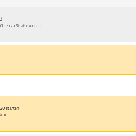
t)
 führen zu Strafsekunden
. 20 starten
30cm