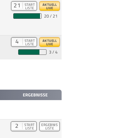
21
START
AKTUELL
LISTE
LIVE
20 / 21
4
START
AKTUELL
LISTE
LIVE
3 / 4
ERGEBNISSE
2
START
ERGEBNIS
LISTE
LISTE