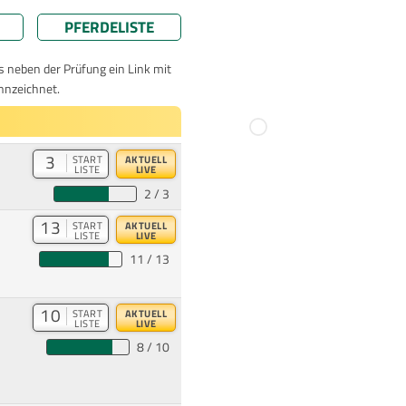
PFERDELISTE
ts neben der Prüfung ein Link mit
nnzeichnet.
3
START
AKTUELL
LISTE
LIVE
2 / 3
13
START
AKTUELL
LISTE
LIVE
11 / 13
10
START
AKTUELL
LISTE
LIVE
8 / 10