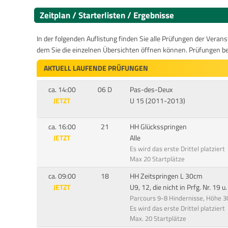
Zeitplan / Starterlisten / Ergebnisse
In der folgenden Auflistung finden Sie alle Prüfungen der Verans
dem Sie die einzelnen Übersichten öffnen können. Prüfungen b
AKTUELL LAUFENDE PRÜFUNGEN
ca. 14:00
06 D
Pas-des-Deux
JETZT
U 15 (2011-2013)
ca. 16:00
21
HH Glücksspringen
JETZT
Alle
Es wird das erste Drittel platziert
Max 20 Startplätze
ca. 09:00
18
HH Zeitspringen L 30cm
JETZT
U9, 12, die nicht in Prfg. Nr. 19 u
Parcours 9-8 Hindernisse, Höhe 
Es wird das erste Drittel platziert
Max. 20 Startplätze