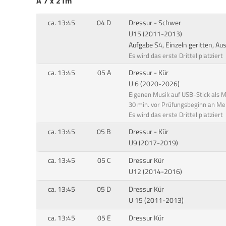
A 7 x 21m
ca. 13:45
04 D
Dressur - Schwer
U15 (2011-2013)
Aufgabe S4, Einzeln geritten, A
Es wird das erste Drittel platziert
ca. 13:45
05 A
Dressur - Kür
U 6 (2020-2026)
Eigenen Musik auf USB-Stick als 
30 min. vor Prüfungsbeginn an Me
Es wird das erste Drittel platziert
ca. 13:45
05 B
Dressur - Kür
U9 (2017-2019)
ca. 13:45
05 C
Dressur Kür
U12 (2014-2016)
ca. 13:45
05 D
Dressur Kür
U 15 (2011-2013)
ca. 13:45
05 E
Dressur Kür