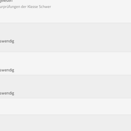
rgelesen
surprüfungen der Klasse Schwer
uswendig
uswendig
uswendig