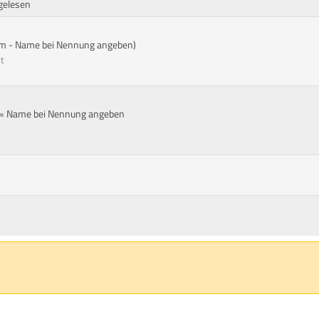
rgelesen
eam - Name bei Nennung angeben)
t
am = Name bei Nennung angeben