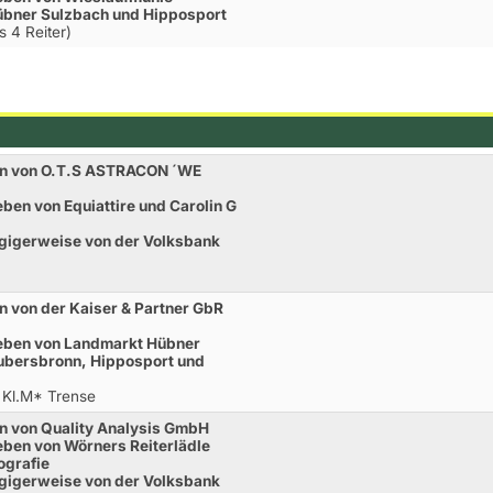
bner Sulzbach und Hipposport
s 4 Reiter)
en von O.T.S ASTRACON ´WE
ben von Equiattire und Carolin G
gigerweise von der Volksbank
 von der Kaiser & Partner GbR
eben von Landmarkt Hübner
ubersbronn, Hipposport und
 Kl.M* Trense
n von Quality Analysis GmbH
ben von Wörners Reiterlädle
ografie
gigerweise von der Volksbank