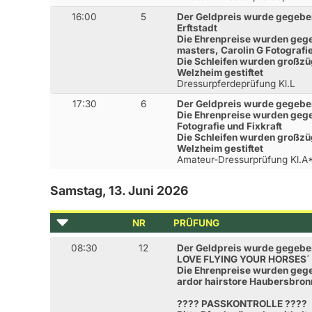
16:00
5
Der Geldpreis wurde gegeben
Erftstadt
Die Ehrenpreise wurden geg
masters, Carolin G Fotografi
Die Schleifen wurden großzü
Welzheim gestiftet
Dressurpferdeprüfung Kl.L
17:30
6
Der Geldpreis wurde gegeben
Die Ehrenpreise wurden gege
Fotografie und Fixkraft
Die Schleifen wurden großzü
Welzheim gestiftet
Amateur-Dressurprüfung Kl.A
Samstag, 13. Juni 2026
NR
PRÜFUNG
08:30
12
Der Geldpreis wurde gegeb
LOVE FLYING YOUR HORSES´
Die Ehrenpreise wurden gegeb
ardor hairstore Haubersbronn
???? PASSKONTROLLE ????