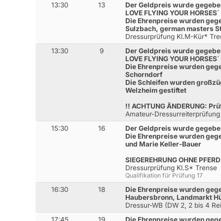
13:30
13
Der Geldpreis wurde gegeb
LOVE FLYING YOUR HORSES´
Die Ehrenpreise wurden geg
Sulzbach, german masters St
Dressurprüfung Kl.M-Kür* Tr
13:30
9
Der Geldpreis wurde gegeb
LOVE FLYING YOUR HORSES´
Die Ehrenpreise wurden gege
Schorndorf
Die Schleifen wurden großzü
Welzheim gestiftet
!! ACHTUNG ÄNDERUNG: Prüfun
Amateur-Dressurreiterprüfung
15:30
16
Der Geldpreis wurde gegebe
Die Ehrenpreise wurden gege
und Marie Keller-Bauer
SIEGEREHRUNG OHNE PFERD
Dressurprüfung Kl.S* Trense
Qualifikation für Prüfung 17
16:30
18
Die Ehrenpreise wurden geg
Haubersbronn, Landmarkt Hü
Dressur-WB (DW 2, 2 bis 4 Rei
17:45
19
Die Ehrenpreise wurden geg