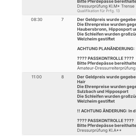
Bitte Pferdepässe bereithalt
Dressurprüfung Kl.M* Trense
Qualifikation für Prfg. 13
08:30
7
Der Geldpreis wurde gegebe
Die Ehrenpreise wurden geg
Haubersbronn, Hipposport un
Die Schleifen wurden großzü
Welzheim gestiftet
ACHTUNG PLANÄNDERUNG: Prüf
???? PASSKONTROLLE ????
Bitte Pferdepässe bereithalt
Amateur-Dressurreiterprüfung
11:00
8
Der Geldpreis wurde gegeben
Hair
Die Ehrenpreise wurden geg
Sulzbach und Hipposport
Die Schleifen wurden großzü
Welzheim gestiftet
!! ACHTUNG ÄNDERUNG: In die
???? PASSKONTROLLE ????
Bitte Pferdepässe bereithalt
Dressurprüfung Kl.A**