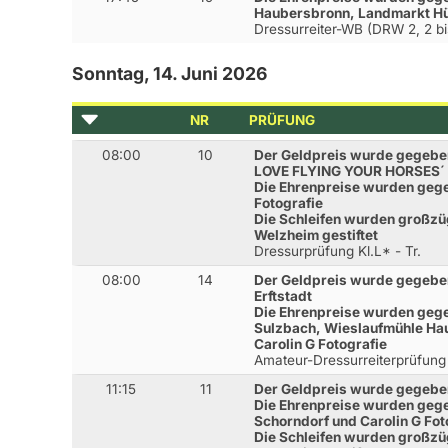
Haubersbronn, Landmarkt Hü
Dressurreiter-WB (DRW 2, 2 bi
Sonntag, 14. Juni 2026
NR
PRÜFUNG
08:00
10
Der Geldpreis wurde gegeb
LOVE FLYING YOUR HORSES´
Die Ehrenpreise wurden gege
Fotografie
Die Schleifen wurden großzü
Welzheim gestiftet
Dressurprüfung Kl.L* - Tr.
08:00
14
Der Geldpreis wurde gegeben
Erftstadt
Die Ehrenpreise wurden geg
Sulzbach, Wieslaufmühle Ha
Carolin G Fotografie
Amateur-Dressurreiterprüfung
11:15
11
Der Geldpreis wurde gegebe
Die Ehrenpreise wurden gege
Schorndorf und Carolin G Fot
Die Schleifen wurden großzü