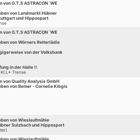
en von O.T.S ASTRACON ´WE
eben von Landmarkt Hübner
uttgart und Hipposport
ense
en von O.T.S ASTRACON ´WE
ben von Wörners Reiterlädle
gigerweise von der Volksbank
g in der Halle !!
 Kl.L* Trense
n von Quality Analysis GmbH
ben von Bemer - Cornelia Kibgis
eben von Wieslaufmühle
bner Sulzbach und Hipposport
ter)
eben von Wieslaufmühle