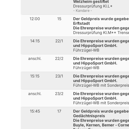
Welzheim gestiftet
Dressurprüfung Kl.L*
- Kandare -
12:00
15
Der Geldpreis wurde gegeben
Erftstadt
Die Ehrenpreise wurden gege
Dressurprüfung Kl.M** Trens
14:15
22/1
Die Ehrenpreise wurden geg
und HippoSport GmbH.
Führzügel-WB
anschl.
22/2
Die Ehrenpreise wurden geg
und HippoSport GmbH.
Führzügel-WB
15:15
23/1
Die Ehrenpreise wurden geg
und HippoSport GmbH.
Führzügel-WB mit Sonderprei
anschl.
23/2
Die Ehrenpreise wurden geg
und HippoSport GmbH.
Führzügel-WB mit Sonderprei
15:45
17
Der Geldpreis wurde gegeben
Gedächtnispreis
Die Ehrenpreise wurden gege
Buyle, Kernen, Bemer - Corne