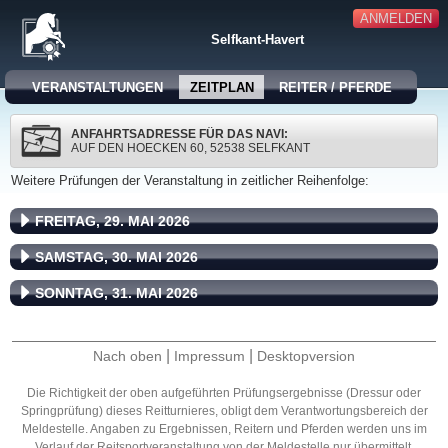
ANMELDEN
Selfkant-Havert
VERANSTALTUNGEN
ZEITPLAN
REITER / PFERDE
ANFAHRTSADRESSE FÜR DAS NAVI:
AUF DEN HOECKEN 60, 52538 SELFKANT
Weitere Prüfungen der Veranstaltung in zeitlicher Reihenfolge:
FREITAG, 29. MAI 2026
SAMSTAG, 30. MAI 2026
SONNTAG, 31. MAI 2026
|
|
Nach oben
Impressum
Desktopversion
Die Richtigkeit der oben aufgeführten Prüfungsergebnisse (Dressur oder
Springprüfung) dieses Reitturnieres, obligt dem Verantwortungsbereich der
Meldestelle. Angaben zu Ergebnissen, Reitern und Pferden werden uns im
Verlauf der Reitsportveranstaltung von der Meldestelle nur übermittelt.