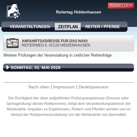
ANMELDEN
Reitertag Hiddenhausen
VERANSTALTUNGEN
ZEITPLAN
REITER / PFERDE
ANFAHRTSADRESSE FÜR DAS NAVI:
REITERWEG 6, 32120 HIDDENHAUSEN
Weitere Prüfungen der Veranstaltung in zeitlicher Reihenfolge:
SONNTAG, 31. MAI 2026
|
|
Nach oben
Impressum
Desktopversion
Die Richtigkeit der oben aufgeführten Prüfungsergebnisse (Dressur oder
Springprüfung) dieses Reitturnieres, obligt dem Verantwortungsbereich der
Meldestelle. Angaben zu Ergebnissen, Reitern und Pferden werden uns im
Verlauf der Reitsportveranstaltung von der Meldestelle nur übermittelt.