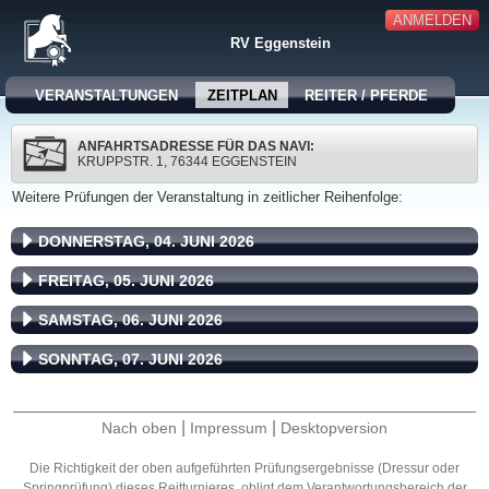
ANMELDEN
RV Eggenstein
VERANSTALTUNGEN
ZEITPLAN
REITER / PFERDE
ANFAHRTSADRESSE FÜR DAS NAVI:
KRUPPSTR. 1, 76344 EGGENSTEIN
Weitere Prüfungen der Veranstaltung in zeitlicher Reihenfolge:
DONNERSTAG, 04. JUNI 2026
FREITAG, 05. JUNI 2026
SAMSTAG, 06. JUNI 2026
SONNTAG, 07. JUNI 2026
|
|
Nach oben
Impressum
Desktopversion
Die Richtigkeit der oben aufgeführten Prüfungsergebnisse (Dressur oder
Springprüfung) dieses Reitturnieres, obligt dem Verantwortungsbereich der