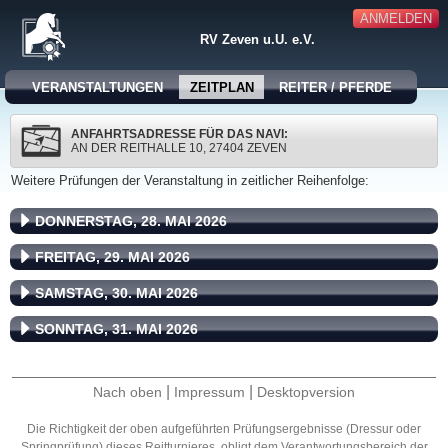
ANMELDEN
RV Zeven u.U. e.V.
VERANSTALTUNGEN
ZEITPLAN
REITER / PFERDE
ANFAHRTSADRESSE FÜR DAS NAVI:
AN DER REITHALLE 10, 27404 ZEVEN
Weitere Prüfungen der Veranstaltung in zeitlicher Reihenfolge:
DONNERSTAG, 28. MAI 2026
FREITAG, 29. MAI 2026
SAMSTAG, 30. MAI 2026
SONNTAG, 31. MAI 2026
|
|
Nach oben
Impressum
Desktopversion
Die Richtigkeit der oben aufgeführten Prüfungsergebnisse (Dressur oder
Springprüfung) dieses Reitturnieres, obligt dem Verantwortungsbereich der