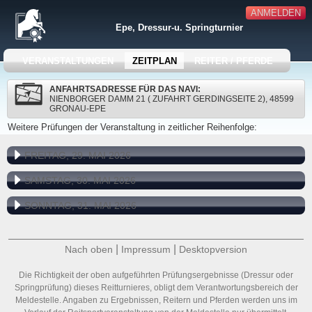
ANMELDEN
Epe, Dressur-u. Springturnier
VERANSTALTUNGEN
ZEITPLAN
REITER / PFERDE
ANFAHRTSADRESSE FÜR DAS NAVI:
NIENBORGER DAMM 21 ( ZUFAHRT GERDINGSEITE 2), 48599
GRONAU-EPE
Weitere Prüfungen der Veranstaltung in zeitlicher Reihenfolge:
FREITAG, 29. MAI 2026
SAMSTAG, 30. MAI 2026
SONNTAG, 31. MAI 2026
|
|
Nach oben
Impressum
Desktopversion
Die Richtigkeit der oben aufgeführten Prüfungsergebnisse (Dressur oder
Springprüfung) dieses Reitturnieres, obligt dem Verantwortungsbereich der
Meldestelle. Angaben zu Ergebnissen, Reitern und Pferden werden uns im