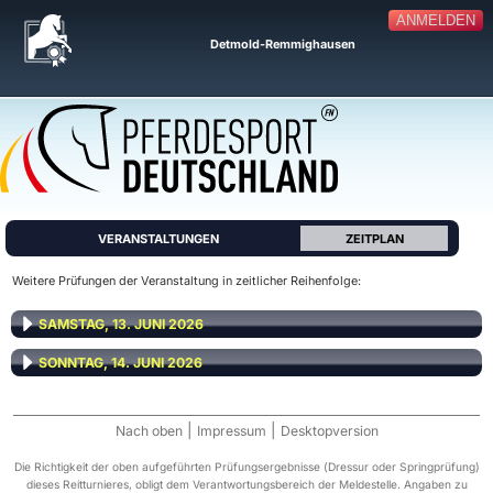
ANMELDEN
Detmold-Remmighausen
VERANSTALTUNGEN
ZEITPLAN
Weitere Prüfungen der Veranstaltung in zeitlicher Reihenfolge:
SAMSTAG, 13. JUNI 2026
SONNTAG, 14. JUNI 2026
|
|
Nach oben
Impressum
Desktopversion
Die Richtigkeit der oben aufgeführten Prüfungsergebnisse (Dressur oder Springprüfung)
dieses Reitturnieres, obligt dem Verantwortungsbereich der Meldestelle. Angaben zu