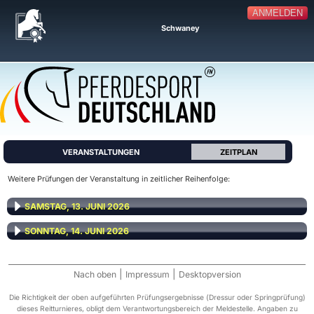
ANMELDEN
Schwaney
VERANSTALTUNGEN
ZEITPLAN
Weitere Prüfungen der Veranstaltung in zeitlicher Reihenfolge:
SAMSTAG, 13. JUNI 2026
SONNTAG, 14. JUNI 2026
|
|
Nach oben
Impressum
Desktopversion
Die Richtigkeit der oben aufgeführten Prüfungsergebnisse (Dressur oder Springprüfung)
dieses Reitturnieres, obligt dem Verantwortungsbereich der Meldestelle. Angaben zu