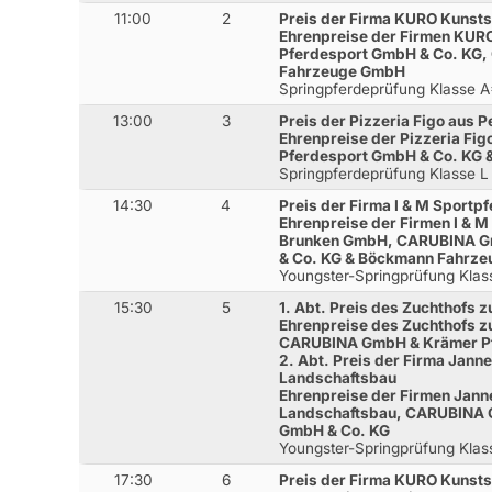
11:00
2
Preis der Firma KURO Kunst
Ehrenpreise der Firmen KUR
Pferdesport GmbH & Co. KG
Fahrzeuge GmbH
Springpferdeprüfung Klasse 
13:00
3
Preis der Pizzeria Figo aus 
Ehrenpreise der Pizzeria Fi
Pferdesport GmbH & Co. KG
Springpferdeprüfung Klasse 
14:30
4
Preis der Firma I & M Sport
Ehrenpreise der Firmen I & 
Brunken GmbH, CARUBINA G
& Co. KG & Böckmann Fahrz
Youngster-Springprüfung Kla
15:30
5
1. Abt. Preis des Zuchthofs
Ehrenpreise des Zuchthofs 
CARUBINA GmbH & Krämer Pf
2. Abt. Preis der Firma Jann
Landschaftsbau
Ehrenpreise der Firmen Jann
Landschaftsbau, CARUBINA 
GmbH & Co. KG
Youngster-Springprüfung Klas
17:30
6
Preis der Firma KURO Kunst