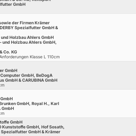
lfutter GmbH
m
sowie der Firmen Krämer
 DERBY Spezialfutter GmbH &
h- und Holzbau Ahlers GmbH
h- und Holzbau Ahlers GmbH,
& Co. KG
 Anforderungen Klasse L 110cm
ter GmbH
M Computer GmbH, BeDogA
nhus GmbH & CARUBINA GmbH
0cm
n GmbH
 Brunken GmbH, Royal H., Karl
A GmbH
0cm
stoffe GmbH
 Kunststoffe GmbH, Hof Sosath,
Spezialfutter GmbH & Krämer