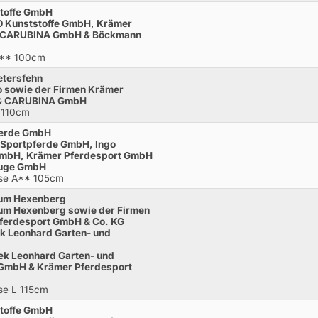
stoffe GmbH
O Kunststoffe GmbH, Krämer
, CARUBINA GmbH & Böckmann
A** 100cm
Petersfehn
go sowie der Firmen Krämer
 & CARUBINA GmbH
L 110cm
pferde GmbH
M Sportpferde GmbH, Ingo
mbH, Krämer Pferdesport GmbH
euge GmbH
sse A** 105cm
 zum Hexenberg
zum Hexenberg sowie der Firmen
erdesport GmbH & Co. KG
ek Leonhard Garten- und
ek Leonhard Garten- und
GmbH & Krämer Pferdesport
se L 115cm
stoffe GmbH