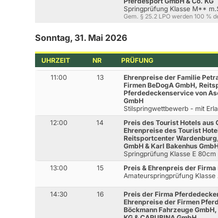
Pferdesport GmbH & Co. KG
Springprüfung Klasse M** m
Gem. § 25.2 LPO werden 100 % d
Sonntag, 31. Mai 2026
UHRZEIT
NR
PRÜFUNG
11:00
13
Ehrenpreise der Familie Pet
Firmen BeDogA GmbH, Reits
Pferdedeckenservice von As
GmbH
Stilspringwettbewerb - mit Erl
12:00
14
Preis des Tourist Hotels aus 
Ehrenpreise des Tourist Hote
Reitsportcenter Wardenburg
GmbH & Karl Bakenhus Gmb
Springprüfung Klasse E 80cm
13:00
15
Preis & Ehrenpreis der Firm
Amateurspringprüfung Klass
14:30
16
Preis der Firma Pferdedeck
Ehrenpreise der Firmen Pfe
Böckmann Fahrzeuge GmbH, 
KG & CARUBINA GmbH