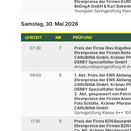
Ehrenpreise der Firmen KURO
BeDogA GmbH & Karl Baken
Youngster-Springprüfung Kla
Samstag, 30. Mai 2026
UHRZEIT
NR
PRÜFUNG
07:30
7
Preis der Firma Olav Engelb
Ehrenpreise der Firmen Reits
CARUBINA GmbH, Krämer Pfe
DERBY Spezialfutter GmbH
Amateurstilspringprüfung Kl.
09:00
8
1. Abt. Preis der EWE Aktien
Ehrenpreise der EWE Aktieng
CARUBINA GmbH, Krämer Pfe
DERBY Spezialfutter GmbH
2. Abt. gesponsert von Patr
Ehrenpreise der Firmen Amm
Foto Schütte, Krämer Pferde
CARUBINA GmbH
Springprüfung Klasse A** 1
11:30
9
Preis der Firma BZN Bauzen
Ehrenpreise der Firmen BZN
Co. KG, Krämer Pferdesport 