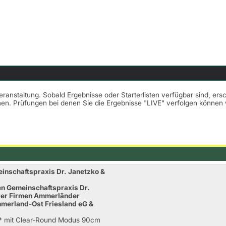
Veranstaltung. Sobald Ergebnisse oder Starterlisten verfügbar sind, er
nnen. Prüfungen bei denen Sie die Ergebnisse "LIVE" verfolgen könne
einschaftspraxis Dr. Janetzko &
en Gemeinschaftspraxis Dr.
 der Firmen Ammerländer
erland-Ost Friesland eG &
A* mit Clear-Round Modus 90cm