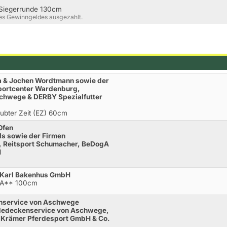
.Siegerrunde 130cm
es Gewinngeldes ausgezahlt.
ra & Jochen Wordtmann sowie der
portcenter Wardenburg,
chwege & DERBY Spezialfutter
aubter Zeit (EZ) 60cm
Ofen
ls sowie der Firmen
, Reitsport Schumacher, BeDogA
H
a Karl Bakenhus GmbH
e A** 100cm
enservice von Aschwege
rdedeckenservice von Aschwege,
Krämer Pferdesport GmbH & Co.