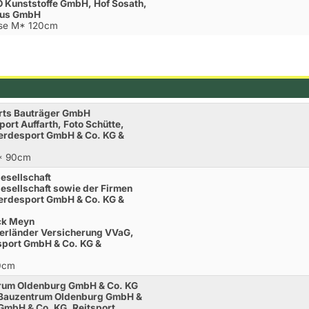
 Kunststoffe GmbH, Hof Sosath,
hus GmbH
sse M* 120cm
arts Bauträger GmbH
port Auffarth, Foto Schütte,
rdesport GmbH & Co. KG &
A* 90cm
gesellschaft
esellschaft sowie der Firmen
rdesport GmbH & Co. KG &
ick Meyn
erländer Versicherung VVaG,
sport GmbH & Co. KG &
00cm
trum Oldenburg GmbH & Co. KG
 Bauzentrum Oldenburg GmbH &
GmbH & Co. KG, Reitsport