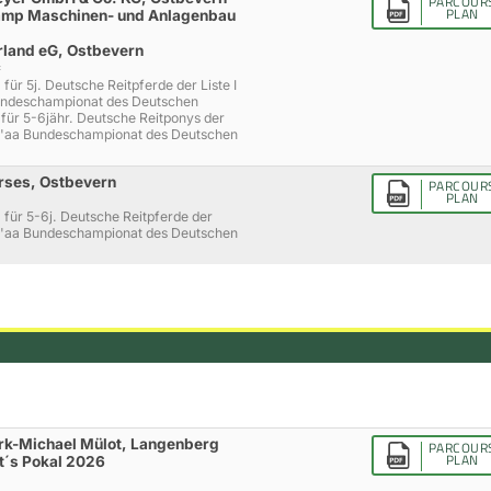
PARCOUR
PLAN
tkamp Maschinen- und Anlagenbau
rland eG, Ostbevern
*
 für 5j. Deutsche Reitpferde der Liste I
Bundeschampionat des Deutschen
 für 5-6jähr. Deutsche Reitponys der
ra'aa Bundeschampionat des Deutschen
rses, Ostbevern
PARCOUR
PLAN
g für 5-6j. Deutsche Reitpferde der
ra'aa Bundeschampionat des Deutschen
irk-Michael Mülot, Langenberg
PARCOUR
PLAN
t´s Pokal 2026