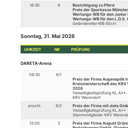
16:30
8
Besichtigung zu Pferd
Preis der Sparkasse Münster
Wertungs-WB für den Junior 
Wertungs-WB für den L.O.S.
Geländereiter-WB 60cm
Sonntag, 31. Mai 2026
UHRZEIT
NR
PRÜFUNG
DARETA-Arena
08:30
6/1
Preis der Firma Augenoptik 
Kreismeisterschaft des KRV W
2026
Vielseitigkeitsprüfung KL.A**
KRV Warendorf
anschl.
6/2
Preis der Firma mit.data Gm
Vielseitigkeitsprüfung KL.A**
Stammmitglieder KRV Warend
12:00
2
Preis der Firma August Grü
Bedachungen GmbH, Glandor