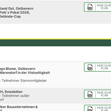
PARCOUR
PLAN
land Ost, Ostbevern
Pott´s Pokal 2026,
 Gelände-Cup
PARCOUR
PLAN
Ingo Blome, Ostbevern
arendorf in der Vielseitigkeit
 - Teilnehmer Stammmitglieder
bH, Emsdetten
PARCOUR
PLAN
 - Teilnehmer außer
orf
ndker Bauunternehmen &
PARCOUR
PLAN
f