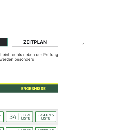
ZEITPLAN
scheint rechts neben der Prüfung
n werden besonders
ERGEBNISSE
34
S
START
ERGEBNIS
LISTE
LISTE