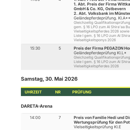
1. Abt. Preis der Firma Wit
GmbH & Co. KG, Ostbevern
2. Abt. Volksbank im Münste
Geländepferdeprüfung. Kl.A*
Gleichzeitig Qualifikationsprüfung
gem. § 16 LPO zum Al Shira'aa 
Vielseitigkeitspferdes 2026 sowie
Liste I gem. § 16 LPO zum Al Shi
Vielseitigkeitsponys 2026
15:30
5
Preis der Firma PEGAZON Ho
Geländepferdeprüfung Kl.L*
Gleichzeitig Qualifikationsprüfun
Liste I gem. § 16 LPO zum Al Shi
Vielseitigkeitspferdes 2026
Samstag, 30. Mai 2026
UHRZEIT
NR
PRÜFUNG
DARETA-Arena
14:00
7
Preis von Familie Hedi und D
Wertungsprüfung für den Pot
Vielseitigkeitsprüfung Kl.E