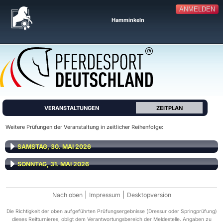
ANMELDEN
Hamminkeln
VERANSTALTUNGEN
ZEITPLAN
Weitere Prüfungen der Veranstaltung in zeitlicher Reihenfolge:
SAMSTAG, 30. MAI 2026
SONNTAG, 31. MAI 2026
|
|
Nach oben
Impressum
Desktopversion
Die Richtigkeit der oben aufgeführten Prüfungsergebnisse (Dressur oder Springprüfung)
dieses Reitturnieres, obligt dem Verantwortungsbereich der Meldestelle. Angaben zu