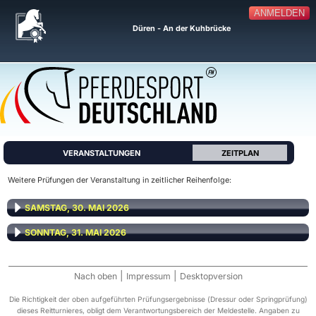
ANMELDEN
Düren - An der Kuhbrücke
VERANSTALTUNGEN
ZEITPLAN
Weitere Prüfungen der Veranstaltung in zeitlicher Reihenfolge:
SAMSTAG, 30. MAI 2026
SONNTAG, 31. MAI 2026
|
|
Nach oben
Impressum
Desktopversion
Die Richtigkeit der oben aufgeführten Prüfungsergebnisse (Dressur oder Springprüfung)
dieses Reitturnieres, obligt dem Verantwortungsbereich der Meldestelle. Angaben zu