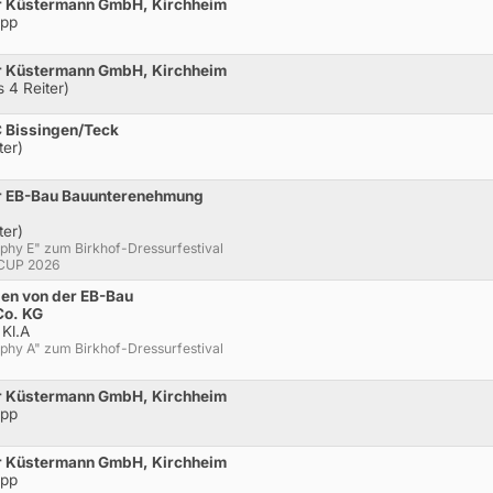
r Küstermann GmbH, Kirchheim
opp
r Küstermann GmbH, Kirchheim
 4 Reiter)
 Bissingen/Teck
ter)
r EB-Bau Bauunterenehmung
ter)
phy E" zum Birkhof-Dressurfestival
-CUP 2026
en von der EB-Bau
Co. KG
 Kl.A
phy A" zum Birkhof-Dressurfestival
r Küstermann GmbH, Kirchheim
opp
r Küstermann GmbH, Kirchheim
opp