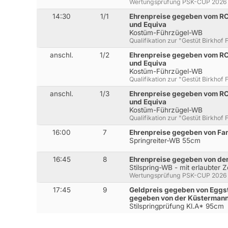
Wertungsprüfung PSK-CUP 2026
14:30
1/1
Ehrenpreise gegeben vom RC 
und Equiva
Kostüm-Führzügel-WB
Qualifikation zur "Gestüt Birkhof
anschl.
1/2
Ehrenpreise gegeben vom RC 
und Equiva
Kostüm-Führzügel-WB
Qualifikation zur "Gestüt Birkhof
anschl.
1/3
Ehrenpreise gegeben vom RC 
und Equiva
Kostüm-Führzügel-WB
Qualifikation zur "Gestüt Birkhof
16:00
7
Ehrenpreise gegeben von Fa
Springreiter-WB 55cm
16:45
8
Ehrenpreise gegeben von de
Stilspring-WB - mit erlaubter 
Wertungsprüfung PSK-CUP 2026
17:45
9
Geldpreis gegeben von Eggste
gegeben von der Küsterman
Stilspringprüfung Kl.A* 95cm