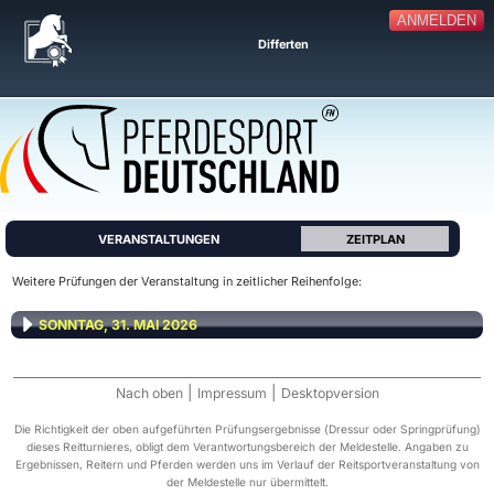
ANMELDEN
Differten
VERANSTALTUNGEN
ZEITPLAN
Weitere Prüfungen der Veranstaltung in zeitlicher Reihenfolge:
SONNTAG, 31. MAI 2026
|
|
Nach oben
Impressum
Desktopversion
Die Richtigkeit der oben aufgeführten Prüfungsergebnisse (Dressur oder Springprüfung)
dieses Reitturnieres, obligt dem Verantwortungsbereich der Meldestelle. Angaben zu
Ergebnissen, Reitern und Pferden werden uns im Verlauf der Reitsportveranstaltung von
der Meldestelle nur übermittelt.